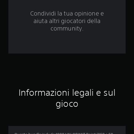
a
Condividi la tua opinione e
1
aiuta altri giocatori della
8
community.
v
a
l
u
t
Informazioni legali e sul
a
gioco
z
i
o