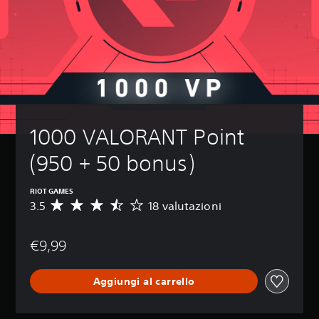
1000 VALORANT Point 
(950 + 50 bonus)
RIOT GAMES
3.5
18 valutazioni
V
a
l
€9,99
u
t
a
Aggiungi al carrello
z
i
o