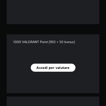
l
l
e
s
u
1000 VALORANT Point (950 + 50 bonus)
c
i
n
Accedi per valutare
q
u
e
d