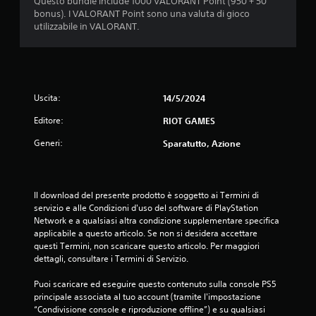
Questo bundle include 1000 VALORANT Point (950 + 50
n
bonus). I VALORANT Point sono una valuta di gioco
utilizzabile in VALORANT.
i
Uscita:
14/5/2024
Editore:
RIOT GAMES
Generi:
Sparatutto, Azione
Il download del presente prodotto è soggetto ai Termini di 
servizio e alle Condizioni d'uso del software di PlayStation 
Network e a qualsiasi altra condizione supplementare specifica 
applicabile a questo articolo. Se non si desidera accettare 
questi Termini, non scaricare questo articolo. Per maggiori 
dettagli, consultare i Termini di Servizio.
Puoi scaricare ed eseguire questo contenuto sulla console PS5 
principale associata al tuo account (tramite l'impostazione 
“Condivisione console e riproduzione offline”) e su qualsiasi 