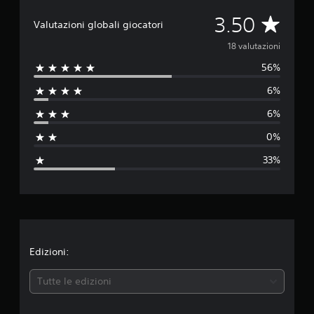
e
d
V
3.50
Valutazioni globali giocatori
a
1
a
18 valutazioni
8
56%
v
l
a
6%
l
u
u
6%
t
t
a
0%
z
a
i
33%
o
z
n
i
i
o
n
Edizioni:
e
Tutte le edizioni
m