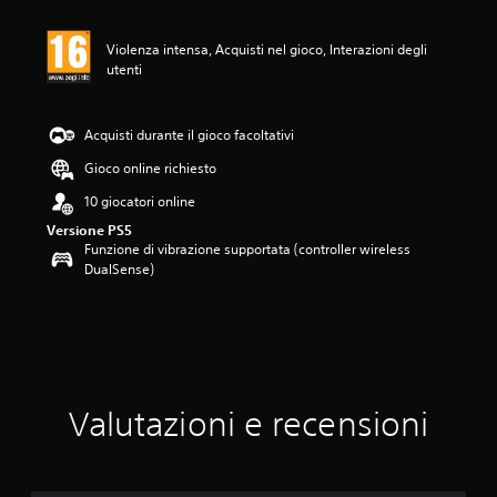
n
e
m
Violenza intensa, Acquisti nel gioco, Interazioni degli
e
utenti
d
i
a
Acquisti durante il gioco facoltativi
d
i
Gioco online richiesto
3
10 giocatori online
.
5
Versione PS5
s
Funzione di vibrazione supportata (controller wireless
t
DualSense)
e
l
l
e
s
u
c
Valutazioni e recensioni
i
n
q
u