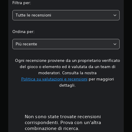
Filtra per:
e
Tutte le recensioni
d
i
Ordina per:
a
Più recente
d
Ogni recensione proviene da un proprietario verificato
i
del gioco o elemento ed è valutata da un team di
3
moderatori. Consulta la nostra
Politica su valutazioni e recensioni
per maggiori
.
dettagli.
5
s
t
Non sono state trovate recensioni
corrispondenti. Prova con un'altra
e
combinazione di ricerca.