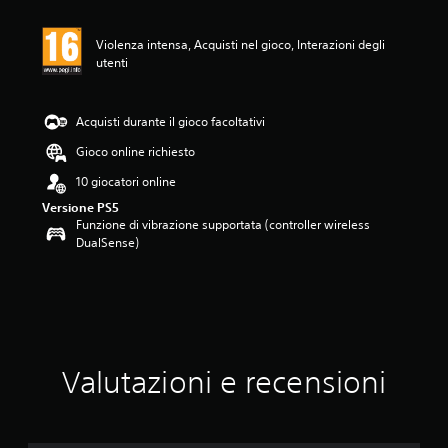
n
e
m
Violenza intensa, Acquisti nel gioco, Interazioni degli
e
utenti
d
i
a
Acquisti durante il gioco facoltativi
d
i
Gioco online richiesto
3
10 giocatori online
.
5
Versione PS5
7
Funzione di vibrazione supportata (controller wireless
s
DualSense)
t
e
l
l
e
s
u
Valutazioni e recensioni
c
i
n
q