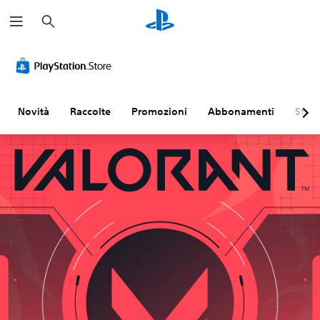
C
e
r
c
a
Novità
Raccolte
Promozioni
Abbonamenti
Sfogl