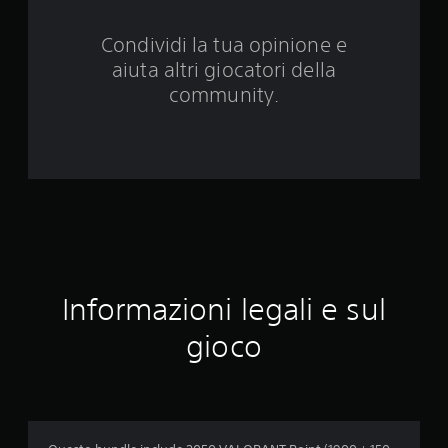
d
Condividi la tua opinione e
a
aiuta altri giocatori della
2
community.
1
v
a
l
u
Informazioni legali e sul
t
gioco
a
z
i