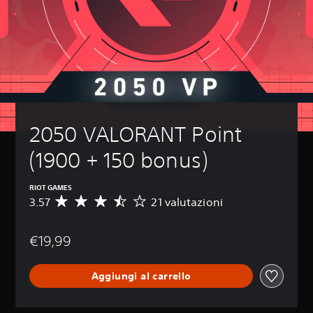
2050 VALORANT Point 
(1900 + 150 bonus)
RIOT GAMES
3.57
21 valutazioni
V
a
l
€19,99
u
t
a
Aggiungi al carrello
z
i
o