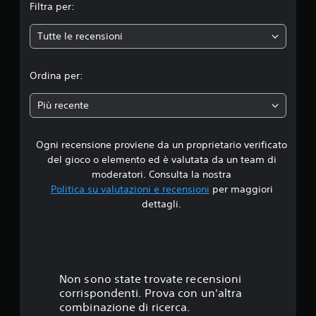
Filtra per:
e
Tutte le recensioni
d
i
Ordina per:
a
Più recente
d
Ogni recensione proviene da un proprietario verificato
i
del gioco o elemento ed è valutata da un team di
3
moderatori. Consulta la nostra
Politica su valutazioni e recensioni
per maggiori
.
dettagli.
5
7
s
Non sono state trovate recensioni
corrispondenti. Prova con un'altra
t
combinazione di ricerca.