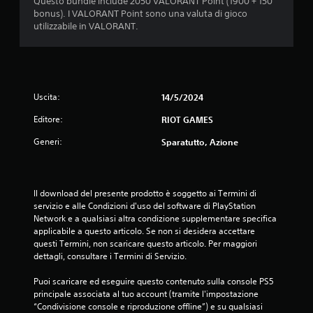
Questo bundle include 2050 VALORANT Point (1900 + 150
o
bonus). I VALORANT Point sono una valuta di gioco
utilizzabile in VALORANT.
n
i
Uscita:
14/5/2024
Editore:
RIOT GAMES
Generi:
Sparatutto, Azione
Il download del presente prodotto è soggetto ai Termini di 
servizio e alle Condizioni d'uso del software di PlayStation 
Network e a qualsiasi altra condizione supplementare specifica 
applicabile a questo articolo. Se non si desidera accettare 
questi Termini, non scaricare questo articolo. Per maggiori 
dettagli, consultare i Termini di Servizio.
Puoi scaricare ed eseguire questo contenuto sulla console PS5 
principale associata al tuo account (tramite l'impostazione 
“Condivisione console e riproduzione offline”) e su qualsiasi 