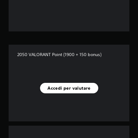
e
l
l
e
s
2050 VALORANT Point (1900 + 150 bonus)
u
c
i
Accedi per valutare
n
q
u
e