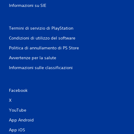
l
Informazioni su SIE
a
v
i
b
r
Termini di servizio di PlayStation
a
Condizioni di utilizzo del software
z
i
Politica di annullamento di PS Store
o
n
Avvertenze per la salute
e
d
Informazioni sulle classificazioni
e
l
c
o
Facebook
n
t
X
r
o
YouTube
l
l
App Android
e
App iOS
r