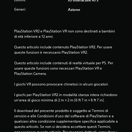
i
r
Generi:
Azione
t
e
o
p
u
i
c
ù
h
PlayStation VR2 e PlayStation VR non sono destinati a bambini 
f
.
di età inferiore a 12 anni.
a
c
Questo articolo include contenuto PlayStation VR2. Per usare 
i
G
queste funzioni è necessario PlayStation VR2.
l
i
i
o
Questo articolo include contenuti di realtà virtuale per PS. Per 
d
c
usare queste funzioni sono necessari PlayStation VR e 
a
PlayStation Camera.
a
l
e
b
I giochi VR possono provocare chinetosi in alcuni giocatori.
g
i
g
l
I giochi per PlayStation VR2 in modalità stanza intera richiedono 
e
e
un'area di gioco minima di 2 m × 2 m (6 ft 7 in × 6 ft 7 in).
r
s
e
e
Il download del presente prodotto è soggetto ai Termini di 
.
n
servizio e alle Condizioni d'uso del software di PlayStation e a 
z
qualsiasi altra condizione supplementare specifica applicabile a 
questo articolo. Se non si desidera accettare questi Termini, 
a
non scaricare questo articolo. Per maggiori dettagli, consultare i 