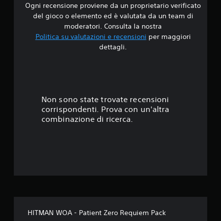
e
u
p
Ogni recensione proviene da un proprietario verificato
i
l
n
o
e
i
del gioco o elemento ed è valutata da un team di
t
i
r
4
p
moderatori. Consulta la nostra
a
g
o
e
Politica su valutazioni e recensioni
per maggiori
t
i
g
.
r
dettagli.
i
o
n
t
i
c
i
o
4
n
a
a
r
u
r
l
n
1
n
e
t
a
f
s
o
r
s
Non sono state trovate recensioni
o
e
p
e
corrispondenti. Prova con un'altra
r
n
a
e
t
m
z
combinazione di ricerca.
r
s
a
a
l
a
e
t
d
a
t
o
o
n
t
l
d
v
t
a
i
e
e
m
l
f
r
.
e
a
u
n
e
c
t
t
i
i
e
s
l
l
d
HITMAN WOA - Patient Zero Requiem Pack
e
i
o