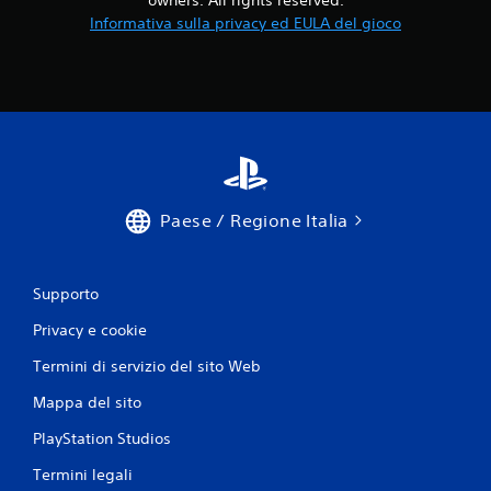
P
Informativa sulla privacy ed EULA del gioco
u
o
i
g
i
o
c
a
r
e
Paese / Regione Italia
s
e
n
Supporto
z
a
Privacy e cookie
a
t
Termini di servizio del sito Web
t
i
Mappa del sito
v
a
PlayStation Studios
r
Termini legali
e