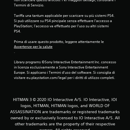
v
Termini di Servizio.
i
b
Tariffa una tantum applicabile per scaricare su più sistemi PS4. 
r
Si può utilizzare su PS4 pincipale senza effettuare l'accesso a 
a
PlayStation; l'accesso va effettuato per l'uso su altri sistemi 
z
PS4.
i
o
Prima di usare questo prodotto, leggere attentamente le 
Avvertenze per la salute
n
.
e
d
Library programs ©Sony Interactive Entertainment Inc. concesso 
e
in licenza esclusivamente a Sony Interactive Entertainment 
l
Europe. Si applicano i Termini d'uso del software. Si consiglia di 
c
visitare eu.playstation.com/legal per i diritti di utilizzo completi.
o
n
t
r
HITMAN 3 © 2020 IO Interactive A/S. IO Interactive, IOI
o
logos, HITMAN, HITMAN logos, and WORLD OF
l
ASSASSINATION are trademarks or registered trademarks
l
owned by or exclusively licensed to IO Interactive A/S. All
e
other trademarks are the property of their respective
r
owners. All rights reserved.