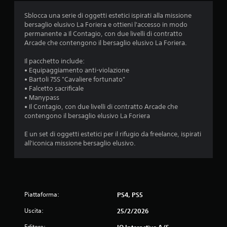
a
a
Sblocca una serie di oggetti estetici ispirati alla missione
d
t
bersaglio elusivo La Foriera e ottieni l'accesso in modo
o
t
permanente a Il Contagio, con due livelli di contratto
v
e
Arcade che contengono il bersaglio elusivo La Foriera.
e
r
r
e
Il pacchetto include:
u
p
• Equipaggiamento anti-violazione
t
i
• Bartoli 75S "Cavaliere fortunato"
i
ù
• Falcetto sacrificale
l
g
• Manypass
i
r
• Il Contagio, con due livelli di contratto Arcade che
z
a
contengono il bersaglio elusivo La Foriera
z
n
a
d
E un set di oggetti estetici per il rifugio da freelance, ispirati
r
e
all'iconica missione bersaglio elusivo.
e
p
i
e
c
r
o
r
n
i
t
s
Piattaforma:
PS4, PS5
r
u
o
l
Uscita:
25/2/2026
l
t
l
a
Editore:
IO Interactive A/S