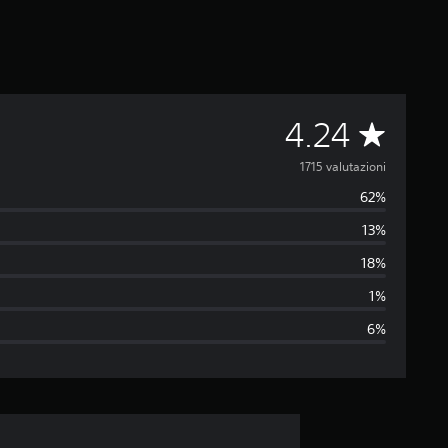
V
4.24
a
1715 valutazioni
62%
l
13%
u
18%
t
1%
6%
a
z
i