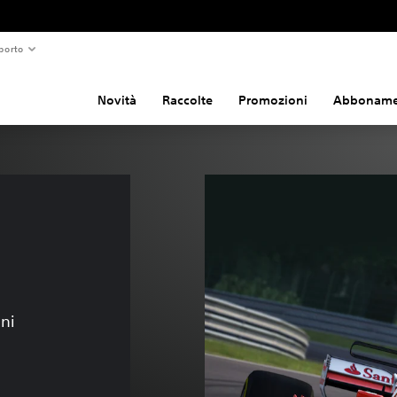
porto
Novità
Raccolte
Promozioni
Abboname
 
oni
,99