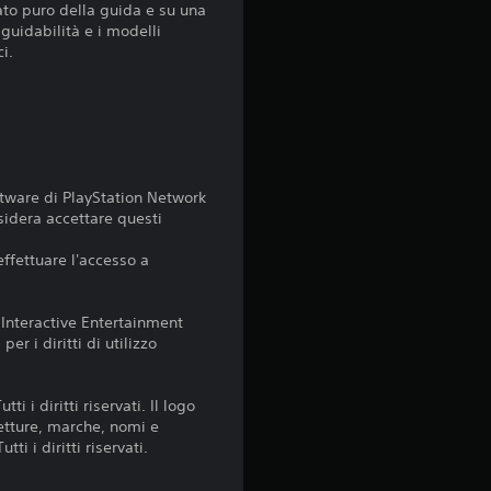
tato puro della guida e su una
1
a guidabilità e i modelli
ci.
5
v
a
l
ftware di PlayStation Network
sidera accettare questi
u
effettuare l'accesso a
t
 Interactive Entertainment
a
er i diritti di utilizzo
z
i diritti riservati. Il logo
etture, marche, nomi e
i
i i diritti riservati.
o