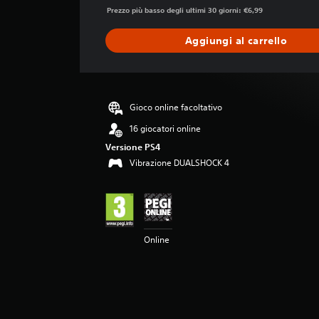
a
Prezzo più basso degli ultimi 30 giorni: €6,99
z
i
Aggiungi al carrello
o
n
e
m
e
Gioco online facoltativo
d
16 giocatori online
i
a
Versione PS4
d
Vibrazione DUALSHOCK 4
i
4
.
2
4
s
Online
t
e
l
l
e
s