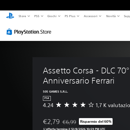
Store
PS5
Giochi
PS Plus
Accessori
Novità
Sup
Assetto Corsa - DLC 70°
Anniversario Ferrari
505 GAMES S.R.L.
PS4
4.24
1,7 K valutazi
V
a
l
€2,79
€6,99
Risparmio del 60%
u
Scontato dal prezzo originale di €6
t
L'offerta termina il 12/8/2026 10:59 PM UTC