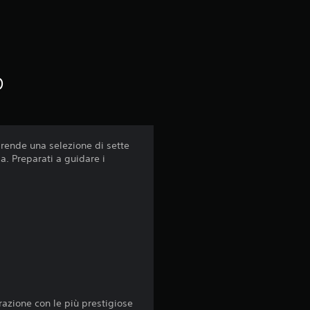
u
c
i
o
n
q
u
prende una selezione di sette
a. Preparati a guidare i
e
d
a
1
7
razione con le più prestigiose