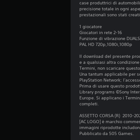
case produttrici di automobili
precisione totale in ogni aspet
prestazionali sono stati creati
1 giocatore
Giocatori in rete 2-16
Funzione di vibrazione DUA
PAL HD 720p,1080i,1080p
Il download del presente prod
e a qualsiasi altra condizion
Termini, non scaricare questo 
Una tantum applicabile per sc
PlayStation Network; l'accesso
Prima di usare questo prodott
Library programs ©Sony Inter
Europe. Si applicano i Termini 
completi.
ASSETTO CORSA (R) 2010-2020 K
[AC LOGO] è marchio commerci
immagini riprodotte includono 
Pubblicato da 505 Games.