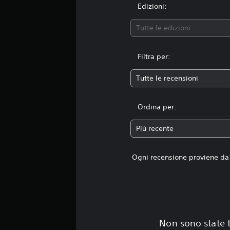
i
Edizioni:
Tutte le edizioni
Filtra per:
Tutte le recensioni
Ordina per:
Più recente
Ogni recensione proviene da 
Non sono state t