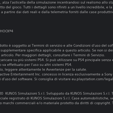
, alza l'asticella della simulazione incentrandosi sul realismo allo s
to del gioco. Tutti i dettagli sono rifiniti a un livello incredibile, e l
 a partire dai dati reali e dalla telemetria forniti dalle case produttri
LSHOCK®4
otto è soggetto ai Termini di servizio e alle Condizioni d'uso del so
e supplementare specifica applicabile a questo articolo. Se non si de
articolo. Per maggiori dettagli, consultare i Termini di Servizio.
aricare su più sistemi PS4. Si può utilizzare su PS4 pincipale senza 
 va effettuato per l'uso su altri sistemi PS4.
o, leggere attentamente le Avvertenze per la salute.
active Entertainment Inc. concesso in licenza esclusivamente a Sony
d'uso del software. Si consiglia di visitare eu.playstation.com/legal p
UNOS Simulazioni S.r.l. Sviluppato da KUNOS Simulazioni S.r.l. Tutti 
ale registrato di KUNOS Simulazioni S.r.l. Case automobilistiche, v
marchi commerciali e/o materiale protetto da diritti di copyright. Tutt