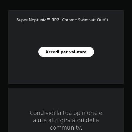
s
u
Super Neptunia™ RPG: Chrome Swimsuit Outfit
c
i
n
Accedi per valutare
q
u
e
d
a
Condividi la tua opinione e
4
aiuta altri giocatori della
v
community.