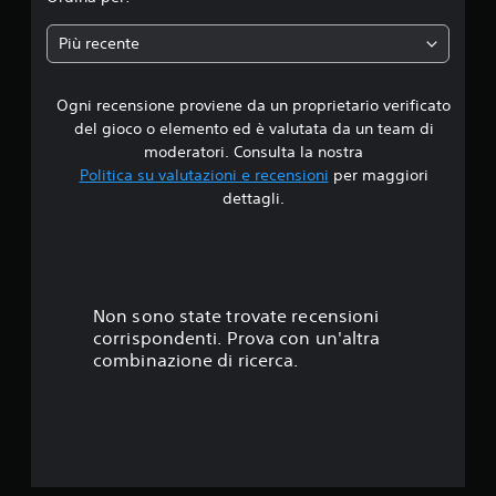
a
Più recente
d
Ogni recensione proviene da un proprietario verificato
i
del gioco o elemento ed è valutata da un team di
4
moderatori. Consulta la nostra
Politica su valutazioni e recensioni
per maggiori
.
dettagli.
5
s
t
Non sono state trovate recensioni
corrispondenti. Prova con un'altra
e
combinazione di ricerca.
l
l
e