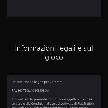
a
l
u
t
a
Informazioni legali e sul
z
gioco
i
o
n
Un costume da bagno per Chrome!
i
PAL HD 720p,1080i,1080p
Il download del presente prodotto è soggetto ai Termini di
servizio e alle Condizioni d'uso del software di PlayStation
Network e a qualsiasi altra condizione supplementare