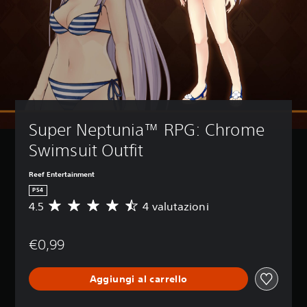
Super Neptunia™ RPG: Chrome 
Swimsuit Outfit
Reef Entertainment
PS4
4.5
4 valutazioni
V
a
l
€0,99
u
t
a
Aggiungi al carrello
z
i
o