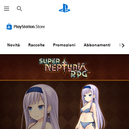
C
e
r
c
a
Novità
Raccolte
Promozioni
Abbonamenti
Sfogl