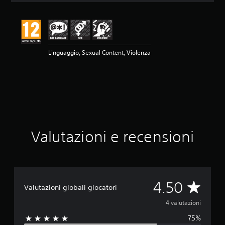
n
e
m
e
d
Linguaggio, Sexual Content, Violenza
i
a
d
i
4
.
5
s
t
Valutazioni e recensioni
e
l
l
e
s
u
V
4.50
Valutazioni globali giocatori
c
i
a
4 valutazioni
n
q
75%
l
u