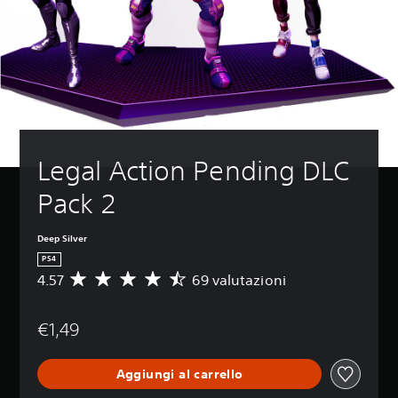
Legal Action Pending DLC 
Pack 2
Deep Silver
PS4
4.57
69 valutazioni
V
a
l
€1,49
u
t
a
Aggiungi al carrello
z
i