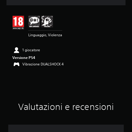
o
n
e
m
e
d
Linguaggio, Violenza
i
a
d
1 giocatore
i
4
Versione PS4
.
Vibrazione DUALSHOCK 4
5
7
s
t
e
l
l
Valutazioni e recensioni
e
s
u
c
i
n