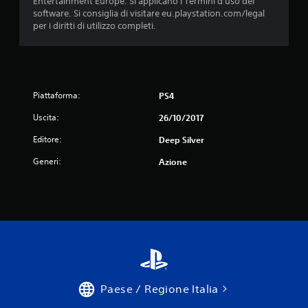
Entertainment Europe. Si applicano i Termini d'uso del
software. Si consiglia di visitare eu.playstation.com/legal
per i diritti di utilizzo completi.
Piattaforma:
PS4
Uscita:
26/10/2017
Editore:
Deep Silver
Generi:
Azione
Paese / Regione Italia