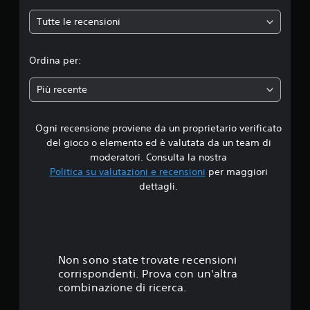
e
Tutte le recensioni
d
i
Ordina per:
a
Più recente
d
Ogni recensione proviene da un proprietario verificato
i
del gioco o elemento ed è valutata da un team di
4
moderatori. Consulta la nostra
Politica su valutazioni e recensioni
per maggiori
.
dettagli.
5
7
s
Non sono state trovate recensioni
corrispondenti. Prova con un'altra
t
combinazione di ricerca.