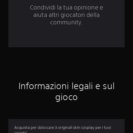
d
Condividi la tua opinione e
a
aiuta altri giocatori della
6
community.
9
v
a
l
u
Informazioni legali e sul
t
gioco
a
z
i
Acquista per sbloccare 3 originali skin cosplay per i tuoi
o
agenti!