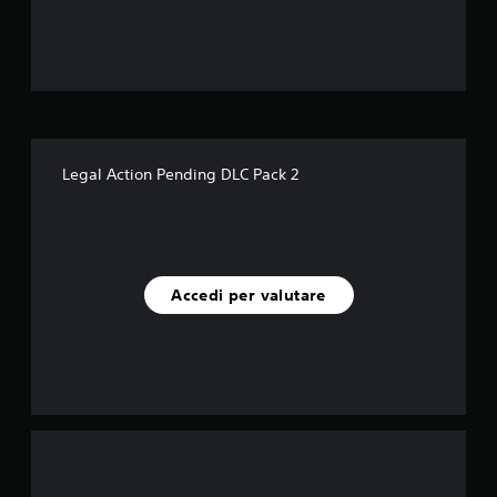
e
l
l
e
s
Legal Action Pending DLC Pack 2
u
c
i
Accedi per valutare
n
q
u
e