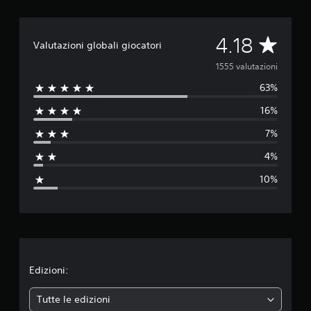
V
4.18
Valutazioni globali giocatori
a
1555 valutazioni
63%
l
16%
u
7%
t
4%
a
10%
z
i
o
n
Edizioni:
e
Tutte le edizioni