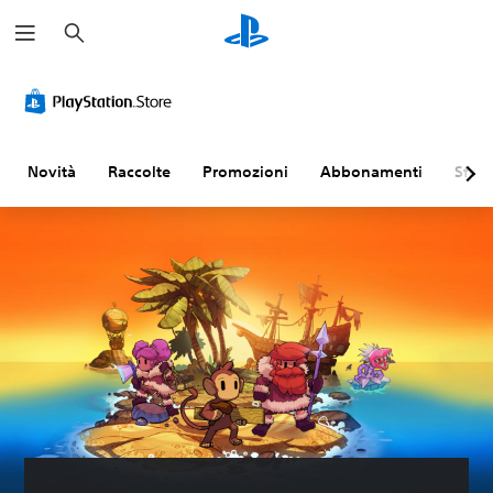
C
e
r
c
a
Novità
Raccolte
Promozioni
Abbonamenti
Sfogl