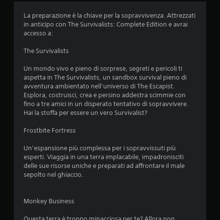
a
La preparazione è la chiave per la sopravvivenza. Attrezzati
z
in anticipo con The Survivalists: Complete Edition e avrai
accesso a:
i
The Survivalists
o
Un mondo vivo e pieno di sorprese, segreti e pericoli ti
n
aspetta in The Survivalists, un sandbox survival pieno di
avventura ambientato nell’universo di The Escapist.
i
Esplora, costruisci, crea e persino addestra scimmie con
fino a tre amici in un disperato tentativo di sopravvivere.
Hai la stoffa per essere un vero Survivalist?
Frostbite Fortress
Un’espansione più complessa per i sopravvissuti più
esperti. Viaggia in una terra implacabile, impadronisciti
delle sue risorse uniche e preparati ad affrontare il male
sepolto nel ghiaccio.
Monkey Business
Questa terra è troppo minacciosa per te? Allora non