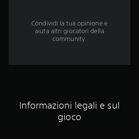
e
d
Condividi la tua opinione e
a
aiuta altri giocatori della
1
community.
5
5
5
v
a
Informazioni legali e sul
l
gioco
u
t