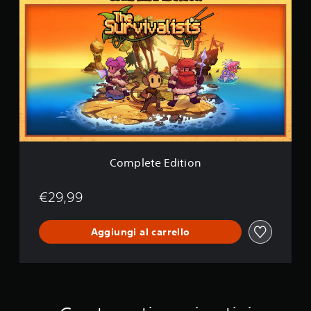
o
m
p
l
e
t
e
E
d
i
t
i
o
Complete Edition
n
€29,99
Aggiungi al carrello