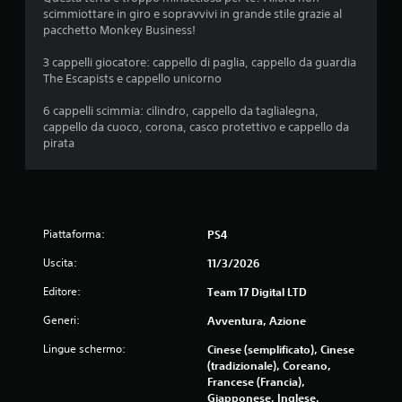
scimmiottare in giro e sopravvivi in grande stile grazie al
pacchetto Monkey Business!
3 cappelli giocatore: cappello di paglia, cappello da guardia
The Escapists e cappello unicorno
6 cappelli scimmia: cilindro, cappello da taglialegna,
cappello da cuoco, corona, casco protettivo e cappello da
pirata
Piattaforma:
PS4
Uscita:
11/3/2026
Editore:
Team 17 Digital LTD
Generi:
Avventura, Azione
Lingue schermo:
Cinese (semplificato), Cinese
(tradizionale), Coreano,
Francese (Francia),
Giapponese, Inglese,