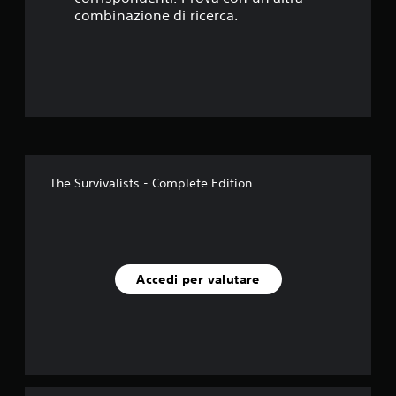
t
combinazione di ricerca.
e
l
l
e
s
The Survivalists - Complete Edition
u
c
i
Accedi per valutare
n
q
u