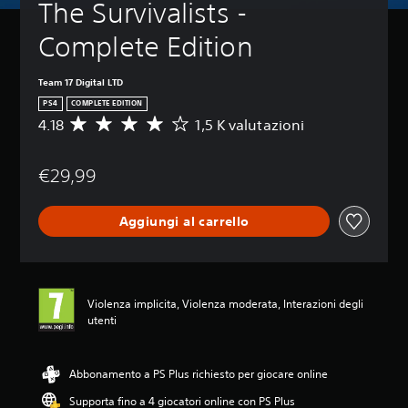
The Survivalists - 
Complete Edition
Team 17 Digital LTD
PS4
COMPLETE EDITION
4.18
1,5 K valutazioni
V
a
l
€29,99
u
t
a
Aggiungi al carrello
z
i
o
n
e
Violenza implicita, Violenza moderata, Interazioni degli
m
utenti
e
d
i
a
Abbonamento a PS Plus richiesto per giocare online
d
Supporta fino a 4 giocatori online con PS Plus
i