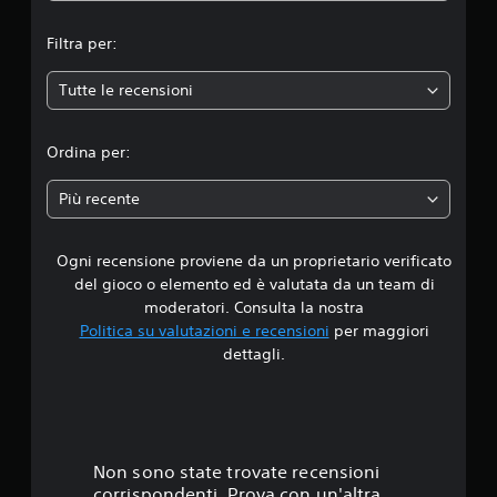
m
Filtra per:
e
Tutte le recensioni
d
i
Ordina per:
a
Più recente
d
Ogni recensione proviene da un proprietario verificato
i
del gioco o elemento ed è valutata da un team di
4
moderatori. Consulta la nostra
Politica su valutazioni e recensioni
per maggiori
.
dettagli.
1
8
s
Non sono state trovate recensioni
corrispondenti. Prova con un'altra