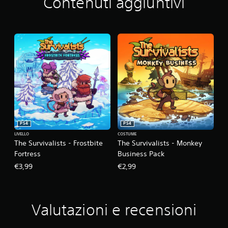
Contenuti aggiuntivi
PS4
PS4
LIVELLO
COSTUME
The Survivalists - Frostbite
The Survivalists - Monkey
Fortress
Business Pack
€3,99
€2,99
Valutazioni e recensioni