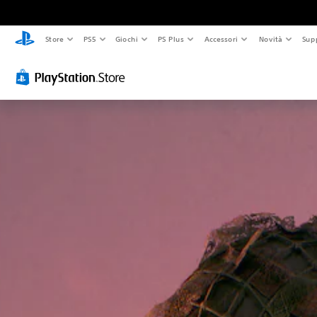
Store
PS5
Giochi
PS Plus
Accessori
Novità
Sup