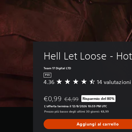
Hell Let Loose - Ho
Team 17 Digital LTD
PS5
4.36
14 valutazioni
V
a
l
€0,99
€4,99
Risparmio del 80%
u
Scontato dal prezzo originale di €
t
L'offerta termina il 12/8/2026 10:59 PM UTC
a
Prezzo più basso degli ultimi 30 giorni: €4,99
z
i
Aggiungi al carrello
o