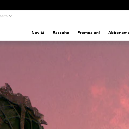
porto
Novità
Raccolte
Promozioni
Abboname