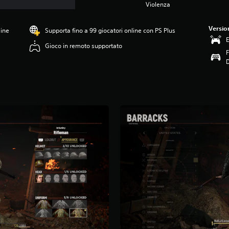
Violenza
Versio
line
Supporta fino a 99 giocatori online con PS Plus
E
Gioco in remoto supportato
F