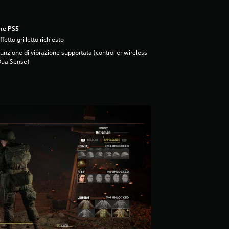
ne PS5
ffetto grilletto richiesto
unzione di vibrazione supportata (controller wireless
DualSense)