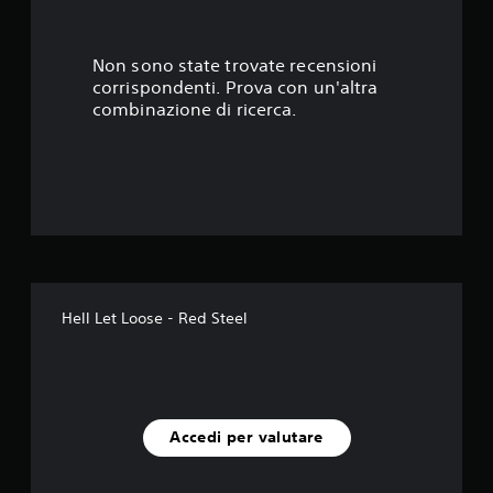
2
s
Non sono state trovate recensioni
corrispondenti. Prova con un'altra
t
combinazione di ricerca.
e
l
l
e
s
Hell Let Loose - Red Steel
u
c
i
Accedi per valutare
n