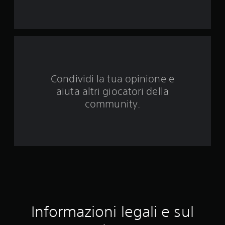
q
u
e
d
Condividi la tua opinione e
a
aiuta altri giocatori della
1
community.
1
v
a
l
u
Informazioni legali e sul
t