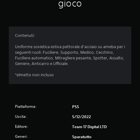
gioco
a
z
i
Contenuti:
o
Uniforme sovietica estiva pettorale d’acciaio su ameba per i
n
seguenti ruoli: Fuciliere, Supporto, Medico, Cecchino,
Fuciliere automatico, Mitragliere pesante, Spotter, Assalto,
i
Geniere, Anticarro e Ufficiale.
*elmetto non incluso
Piattaforma:
PS5
Uscita:
5/12/2022
Editore:
Team 17 Digital LTD
Generi:
Sparatutto