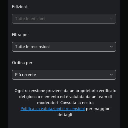
n
Edizioni:
e
Tutte le edizioni
m
Filtra per:
e
Tutte le recensioni
d
i
Ordina per:
a
Più recente
d
Ogni recensione proviene da un proprietario verificato
i
del gioco o elemento ed è valutata da un team di
4
moderatori. Consulta la nostra
Politica su valutazioni e recensioni
per maggiori
.
dettagli.
8