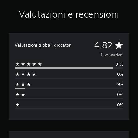
a
z
Valutazioni e recensioni
i
o
n
i
V
4.82
Valutazioni globali giocatori
a
11 valutazioni
91%
l
0%
u
9%
t
0%
a
0%
z
i
o