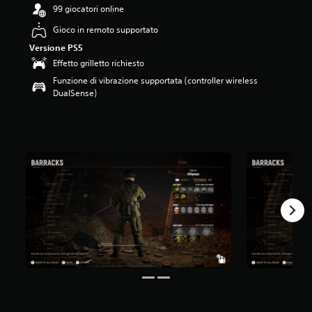
99 giocatori online
8
2
Gioco in remoto supportato
s
t
Versione PS5
e
Effetto grilletto richiesto
l
Funzione di vibrazione supportata (controller wireless
l
DualSense)
e
s
u
c
i
n
q
u
e
d
a
1
1
v
a
l
u
t