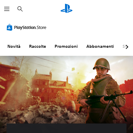
C
e
r
c
a
Novità
Raccolte
Promozioni
Abbonamenti
Sfogl