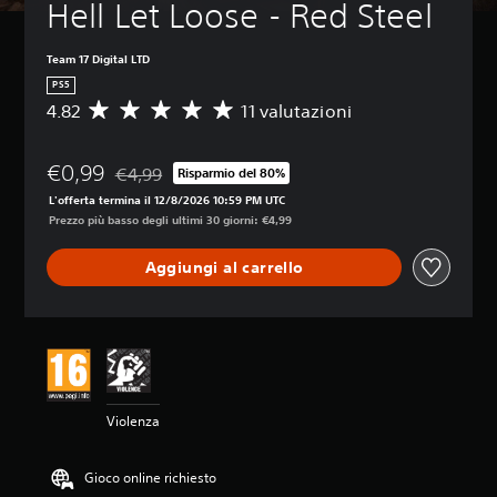
Hell Let Loose - Red Steel
Team 17 Digital LTD
PS5
4.82
11 valutazioni
V
a
l
€0,99
u
€4,99
Risparmio del 80%
Scontato dal prezzo originale di €4,99
t
L'offerta termina il 12/8/2026 10:59 PM UTC
a
Prezzo più basso degli ultimi 30 giorni: €4,99
z
i
Aggiungi al carrello
o
n
e
m
e
d
i
a
Violenza
d
i
4
Gioco online richiesto
.