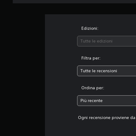
8
4
v
a
l
Edizioni:
u
t
Tutte le edizioni
a
z
i
Filtra per:
o
n
Tutte le recensioni
i
Ordina per:
Più recente
Ogni recensione proviene da 