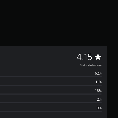
V
4.15
a
184 valutazioni
62%
l
11%
u
16%
t
2%
9%
a