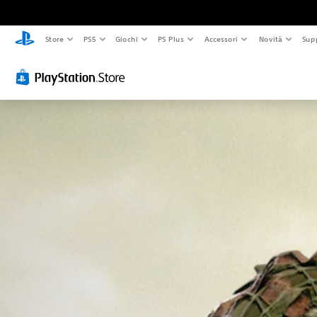
Store
PS5
Giochi
PS Plus
Accessori
Novità
Sup