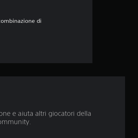
i
4
 combinazione di
.
1
5
s
t
e
l
ne e aiuta altri giocatori della
ommunity.
l