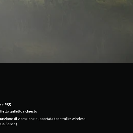
ne PS5
ffetto grilletto richiesto
unzione di vibrazione supportata (controller wireless
DualSense)