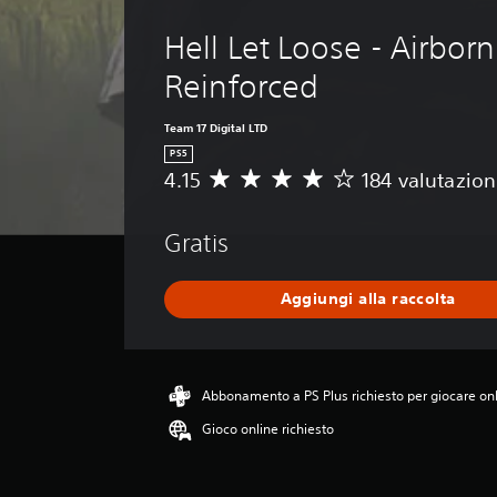
Hell Let Loose - Airbor
Reinforced
Team 17 Digital LTD
PS5
4.15
184 valutazion
V
a
l
Gratis
u
t
a
Aggiungi alla raccolta
z
i
o
n
e
Abbonamento a PS Plus richiesto per giocare on
m
Gioco online richiesto
e
d
i
a