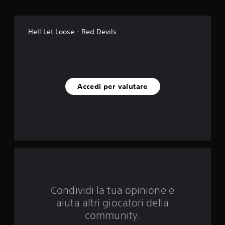
e
s
Hell Let Loose - Red Devils
u
c
i
Accedi per valutare
n
q
u
e
d
Condividi la tua opinione e
a
aiuta altri giocatori della
1
community.