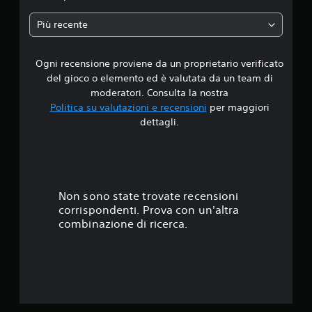
a
Più recente
d
Ogni recensione proviene da un proprietario verificato
i
del gioco o elemento ed è valutata da un team di
4
moderatori. Consulta la nostra
Politica su valutazioni e recensioni
per maggiori
.
dettagli.
8
1
s
Non sono state trovate recensioni
corrispondenti. Prova con un'altra
t
combinazione di ricerca.
e
l
l