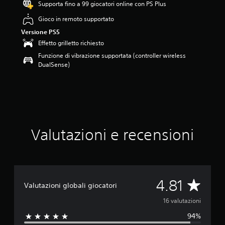
Supporta fino a 99 giocatori online con PS Plus
8
1
Gioco in remoto supportato
s
Versione PS5
t
e
Effetto grilletto richiesto
l
Funzione di vibrazione supportata (controller wireless
l
DualSense)
e
s
u
c
i
n
q
Valutazioni e recensioni
u
e
d
a
1
6
V
4.81
Valutazioni globali giocatori
v
a
a
16 valutazioni
l
u
94%
l
t