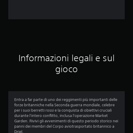
6
v
a
l
u
Informazioni legali e sul
t
gioco
a
z
i
Entra a far parte di uno dei reggimenti più importanti delle
o
forze britanniche nella Seconda guerra mondiale, celebre
per i suoi berretti rossi e la conquista di obiettivi cruciali
n
durante l'intero conflitto, inclusa l'operazione Market
Garden. Rivivi gli avvenimenti di questo periodo storico nei
i
panni dei membri del Corpo aviotrasportato britannico a
Driel.