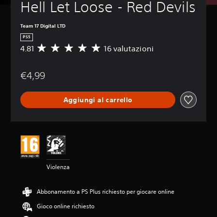
Hell Let Loose - Red Devils
Team 17 Digital LTD
PS5
4.81
16 valutazioni
V
a
l
€4,99
u
t
a
Aggiungi al carrello
z
i
o
n
e
m
e
d
Violenza
i
a
d
Abbonamento a PS Plus richiesto per giocare online
i
4
Gioco online richiesto
.