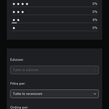
0%
a
u
z
0%
i
t
o
6%
n
a
i
0%
z
i
o
n
Edizioni:
e
Tutte le edizioni
m
Filtra per:
e
Tutte le recensioni
d
i
Ordina per: