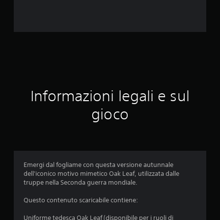
2
v
a
l
u
Informazioni legali e sul
t
gioco
a
z
i
Emergi dal fogliame con questa versione autunnale
o
dell'iconico motivo mimetico Oak Leaf, utilizzata dalle
truppe nella Seconda guerra mondiale.
n
Questo contenuto scaricabile contiene:
i
Uniforme tedesca Oak Leaf (disponibile per i ruoli di