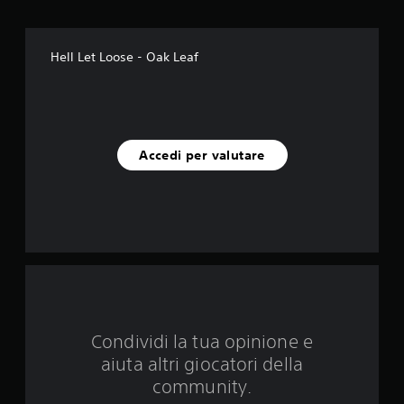
e
s
Hell Let Loose - Oak Leaf
u
c
i
Accedi per valutare
n
q
u
e
d
Condividi la tua opinione e
a
aiuta altri giocatori della
2
community.