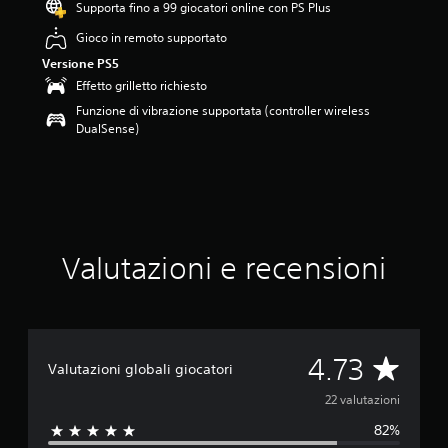
Supporta fino a 99 giocatori online con PS Plus
7
3
Gioco in remoto supportato
s
Versione PS5
t
e
Effetto grilletto richiesto
l
Funzione di vibrazione supportata (controller wireless
l
DualSense)
e
s
u
c
i
n
q
Valutazioni e recensioni
u
e
d
a
2
2
V
4.73
Valutazioni globali giocatori
v
a
a
22 valutazioni
l
u
82%
l
t