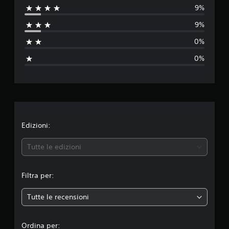
9%
a
u
z
9%
i
t
o
0%
n
a
i
0%
z
i
o
n
Edizioni:
e
Tutte le edizioni
m
Filtra per:
e
Tutte le recensioni
d
i
Ordina per: