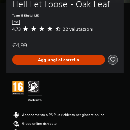
Hell Let Loose - Oak Leaf
Team 17 Digital LTD
PS5
4.73
22 valutazioni
V
a
l
€4,99
u
t
a
Aggiungi al carrello
z
i
o
n
e
m
e
d
Violenza
i
a
d
Abbonamento a PS Plus richiesto per giocare online
i
4
Gioco online richiesto
.