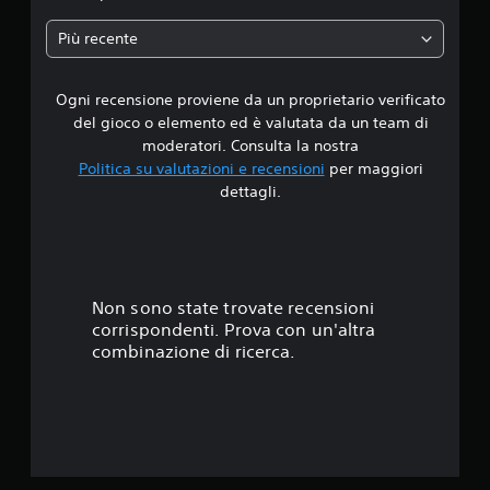
a
Più recente
d
Ogni recensione proviene da un proprietario verificato
i
del gioco o elemento ed è valutata da un team di
4
moderatori. Consulta la nostra
Politica su valutazioni e recensioni
per maggiori
.
dettagli.
7
3
s
Non sono state trovate recensioni
corrispondenti. Prova con un'altra
t
combinazione di ricerca.
e
l
l