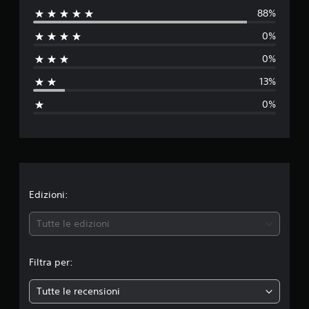
t
88%
l
a
0%
z
u
i
0%
o
t
n
13%
i
a
0%
z
i
o
n
Edizioni:
e
Tutte le edizioni
m
Filtra per:
e
Tutte le recensioni
d