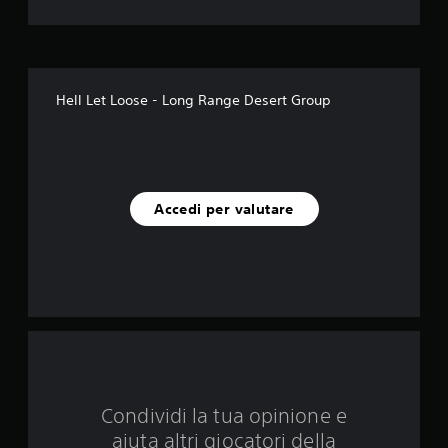
l
e
s
Hell Let Loose - Long Range Desert Group
u
c
i
Accedi per valutare
n
q
u
e
d
Condividi la tua opinione e
a
aiuta altri giocatori della