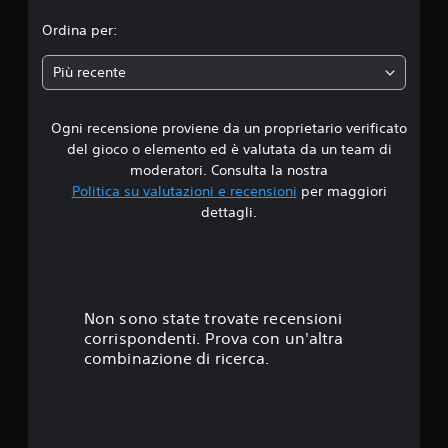
i
Ordina per:
a
Più recente
d
Ogni recensione proviene da un proprietario verificato
i
del gioco o elemento ed è valutata da un team di
4
moderatori. Consulta la nostra
Politica su valutazioni e recensioni
per maggiori
.
dettagli.
6
3
s
Non sono state trovate recensioni
corrispondenti. Prova con un'altra
t
combinazione di ricerca.
e
l