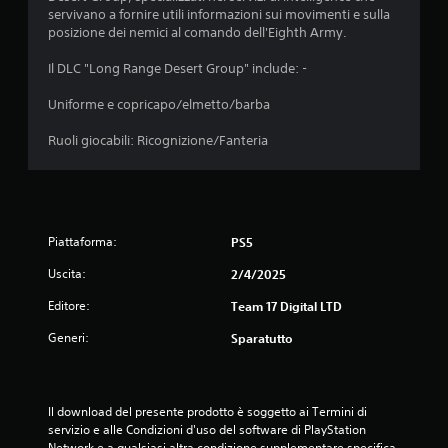
servivano a fornire utili informazioni sui movimenti e sulla
posizione dei nemici al comando dell'Eighth Army.
Il DLC "Long Range Desert Group" include: -
Uniforme e copricapo/elmetto/barba
Ruoli giocabili: Ricognizione/Fanteria
Piattaforma:
PS5
Uscita:
2/4/2025
Editore:
Team 17 Digital LTD
Generi:
Sparatutto
Il download del presente prodotto è soggetto ai Termini di 
servizio e alle Condizioni d'uso del software di PlayStation 
Network e a qualsiasi altra condizione supplementare specifica 