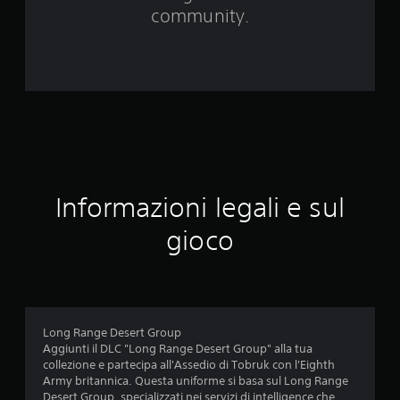
8
community.
v
a
l
u
t
Informazioni legali e sul
a
gioco
z
i
o
Long Range Desert Group
n
Aggiunti il DLC "Long Range Desert Group" alla tua
collezione e partecipa all'Assedio di Tobruk con l'Eighth
i
Army britannica. Questa uniforme si basa sul Long Range
Desert Group, specializzati nei servizi di intelligence che