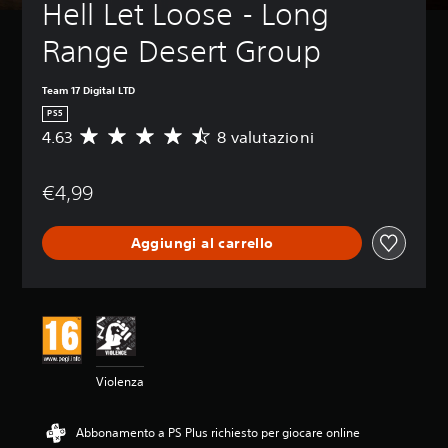
Hell Let Loose - Long 
Range Desert Group
Team 17 Digital LTD
PS5
4.63
8 valutazioni
V
a
l
€4,99
u
t
a
Aggiungi al carrello
z
i
o
n
e
m
e
d
Violenza
i
a
d
Abbonamento a PS Plus richiesto per giocare online
i