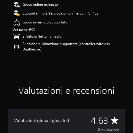
4
Gioco online richiesto
.
Supporta fino a 99 giocatori online con PS Plus
6
3
Gioco in remoto supportato
s
Versione PS5
t
e
Effetto grilletto richiesto
l
Funzione di vibrazione supportata (controller wireless
l
DualSense)
e
s
u
c
i
n
q
Valutazioni e recensioni
u
e
d
a
8
v
V
4.63
Valutazioni globali giocatori
a
l
a
8 valutazioni
u