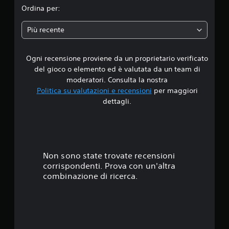
i
Ordina per:
a
Più recente
d
Ogni recensione proviene da un proprietario verificato
i
del gioco o elemento ed è valutata da un team di
4
moderatori. Consulta la nostra
Politica su valutazioni e recensioni
per maggiori
.
dettagli.
4
5
s
Non sono state trovate recensioni
corrispondenti. Prova con un'altra
t
combinazione di ricerca.
e
l