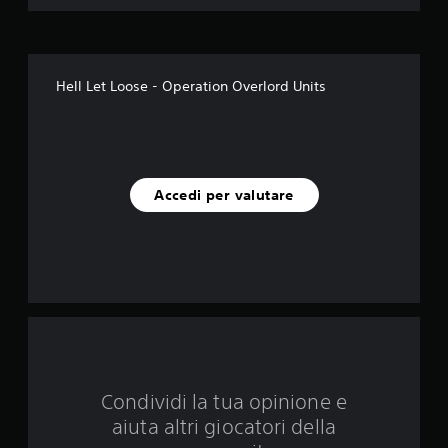
l
e
s
Hell Let Loose - Operation Overlord Units
u
c
i
Accedi per valutare
n
q
u
e
d
Condividi la tua opinione e
a
aiuta altri giocatori della