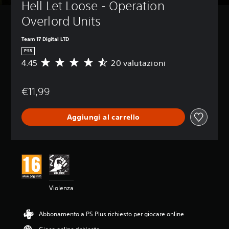
Hell Let Loose - Operation 
Overlord Units
Team 17 Digital LTD
PS5
4.45
20 valutazioni
V
a
l
€11,99
u
t
a
Aggiungi al carrello
z
i
o
n
e
m
e
d
Violenza
i
a
d
Abbonamento a PS Plus richiesto per giocare online
i
4