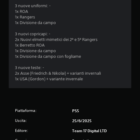
3 nuove uniformi: -
1x ROA
1x Rangers
1x Divisione da campo
3 nuovi copricapi: -
2x Nuovi elmetti mimetici dei 2º e 5º Rangers
1x Berretto ROA
1x Divisione da campo
1x Divisione da campo con fogliame
3 nuove teste: -
2x Asse (Friedrich & Nikolai) + varianti invernali
1x USA (Gordon) + variante invernale
Piattaforma:
PS5
Uscita:
25/6/2025
Editore:
Team 17 Digital LTD