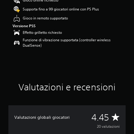
Gioco online richiesto
.
Supporta fino a 99 giocatori online con PS Plus
4
5
Gioco in remoto supportato
s
Versione PS5
t
e
Effetto grilletto richiesto
l
Funzione di vibrazione supportata (controller wireless
l
DualSense)
e
s
u
c
i
n
q
Valutazioni e recensioni
u
e
d
a
2
0
V
4.45
Valutazioni globali giocatori
v
a
a
20 valutazioni
l