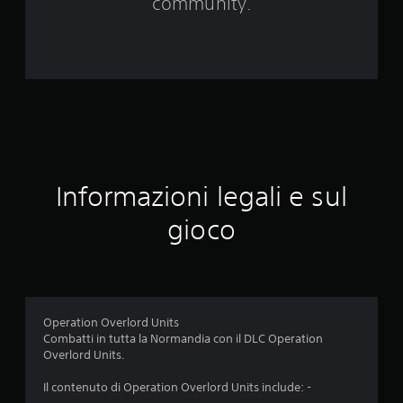
2
community.
0
v
a
l
u
Informazioni legali e sul
t
gioco
a
z
i
Operation Overlord Units
o
Combatti in tutta la Normandia con il DLC Operation
Overlord Units.
n
Il contenuto di Operation Overlord Units include: -
i