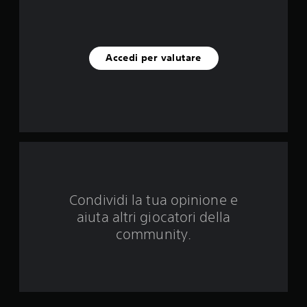
u
c
i
Accedi per valutare
n
q
u
e
d
Condividi la tua opinione e
a
aiuta altri giocatori della
6
community.
0
v