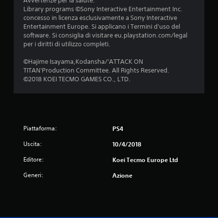
Avvertenze per la salute.
Library programs ©Sony Interactive Entertainment Inc.
concesso in licenza esclusivamente a Sony Interactive
Entertainment Europe. Si applicano i Termini d'uso del
software. Si consiglia di visitare eu.playstation.com/legal
per i diritti di utilizzo completi.
©Hajime Isayama,Kodansha/'ATTACK ON
TITAN'Production Committee. All Rights Reserved.
©2018 KOEI TECMO GAMES CO., LTD.
Piattaforma:
PS4
Uscita:
10/4/2018
Editore:
Koei Tecmo Europe Ltd
Generi:
Azione