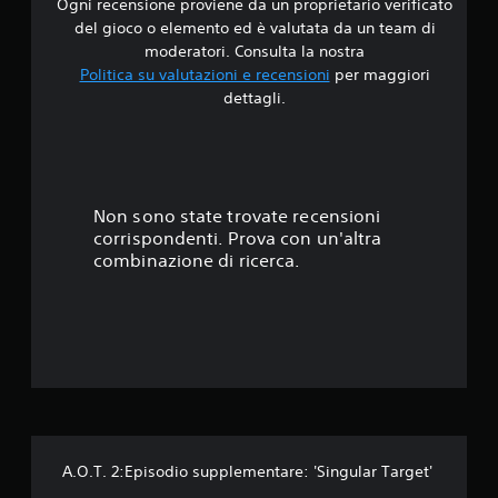
Ogni recensione proviene da un proprietario verificato
i
del gioco o elemento ed è valutata da un team di
4
moderatori. Consulta la nostra
Politica su valutazioni e recensioni
per maggiori
.
dettagli.
8
7
s
Non sono state trovate recensioni
corrispondenti. Prova con un'altra
t
combinazione di ricerca.
e
l
l
e
s
A.O.T. 2:Episodio supplementare: 'Singular Target'