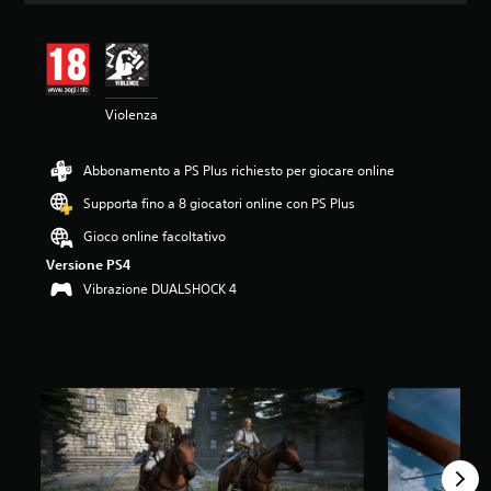
n
e
m
e
d
Violenza
i
a
d
Abbonamento a PS Plus richiesto per giocare online
i
4
Supporta fino a 8 giocatori online con PS Plus
.
8
Gioco online facoltativo
7
Versione PS4
s
Vibrazione DUALSHOCK 4
t
e
l
l
e
s
u
c
i
n
q