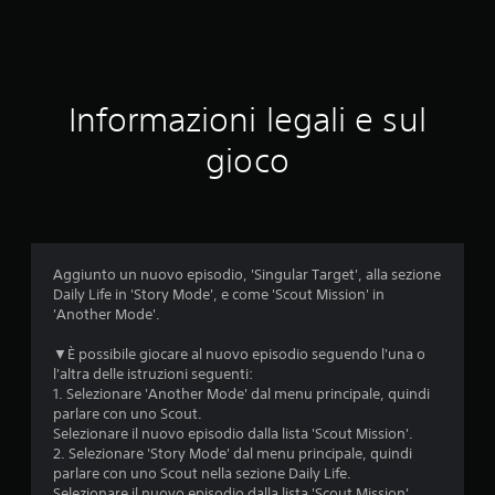
a
l
u
Informazioni legali e sul
t
gioco
a
z
i
Aggiunto un nuovo episodio, 'Singular Target', alla sezione
o
Daily Life in 'Story Mode', e come 'Scout Mission' in
'Another Mode'.
n
▼È possibile giocare al nuovo episodio seguendo l'una o
i
l'altra delle istruzioni seguenti:
1. Selezionare 'Another Mode' dal menu principale, quindi
parlare con uno Scout.
Selezionare il nuovo episodio dalla lista 'Scout Mission'.
2. Selezionare 'Story Mode' dal menu principale, quindi
parlare con uno Scout nella sezione Daily Life.
Selezionare il nuovo episodio dalla lista 'Scout Mission'.