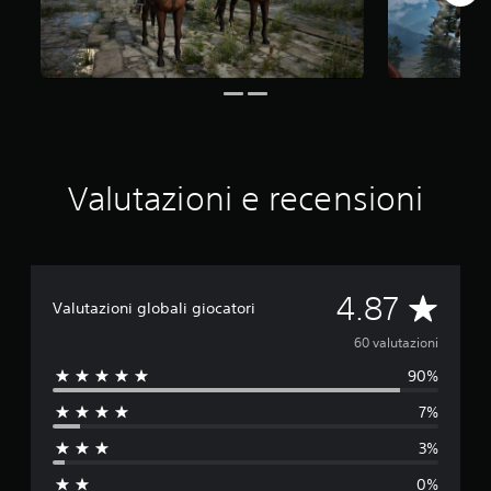
u
e
d
a
6
0
v
a
l
Valutazioni e recensioni
u
t
a
z
i
o
V
4.87
Valutazioni globali giocatori
n
i
a
60 valutazioni
90%
l
7%
u
3%
t
0%