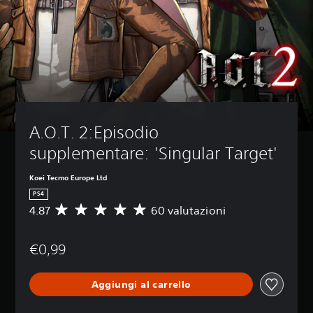
A.O.T. 2:Episodio 
supplementare: 'Singular Target'
Koei Tecmo Europe Ltd
PS4
4.87
60 valutazioni
V
a
l
€0,99
u
t
a
Aggiungi al carrello
z
i
o