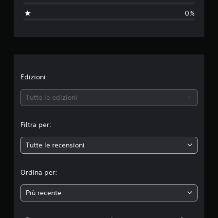
a
0%
z
i
o
n
Edizioni:
e
Tutte le edizioni
m
Filtra per:
e
Tutte le recensioni
d
i
Ordina per:
a
Più recente
d