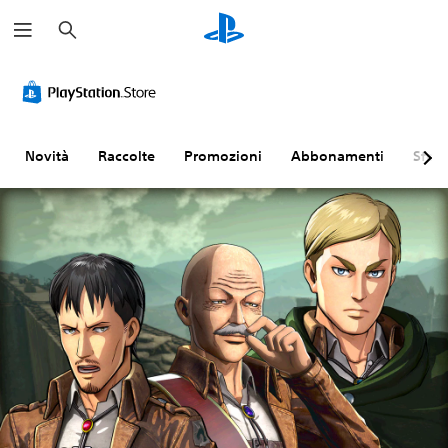
C
e
r
c
a
Novità
Raccolte
Promozioni
Abbonamenti
Sfogl