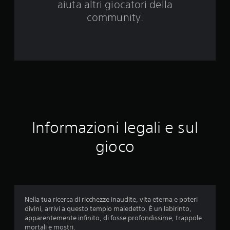
aiuta altri giocatori della
4
community.
4
6
4
v
a
Informazioni legali e sul
l
gioco
u
t
a
Nella tua ricerca di ricchezze inaudite, vita eterna e poteri
z
divini, arrivi a questo tempio maledetto. È un labirinto,
apparentemente infinito, di fosse profondissime, trappole
i
mortali e mostri.