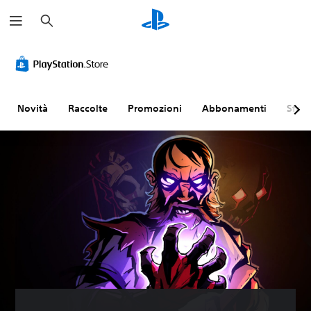
C
e
r
c
a
Novità
Raccolte
Promozioni
Abbonamenti
Sfogl