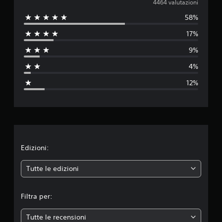
a
4464 valutazioni
u
t
58%
l
a
17%
z
u
i
9%
o
t
n
4%
i
a
12%
z
i
o
n
Edizioni:
e
Tutte le edizioni
m
Filtra per:
e
Tutte le recensioni