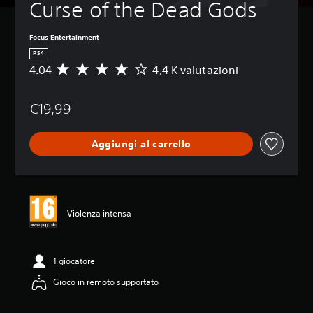
Curse of the Dead Gods
Focus Entertainment
PS4
4.04
4,4 K valutazioni
V
a
l
€19,99
u
t
a
Aggiungi al carrello
z
i
o
n
e
m
Violenza intensa
e
d
i
a
1 giocatore
d
Gioco in remoto supportato
i
4
.