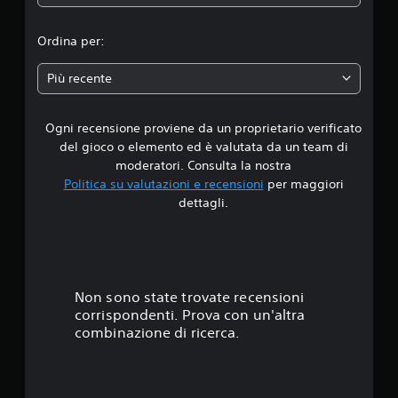
d
i
Ordina per:
a
Più recente
d
Ogni recensione proviene da un proprietario verificato
i
del gioco o elemento ed è valutata da un team di
4
moderatori. Consulta la nostra
Politica su valutazioni e recensioni
per maggiori
.
dettagli.
0
4
s
Non sono state trovate recensioni
corrispondenti. Prova con un'altra
t
combinazione di ricerca.
e