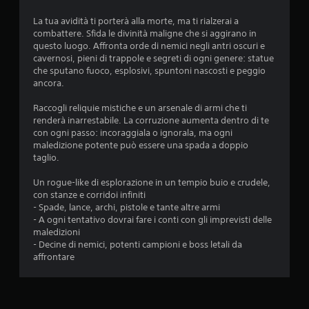
o
La tua avidità ti porterà alla morte, ma ti rialzerai a
combattere. Sfida le divinità maligne che si aggirano in
n
questo luogo. Affronta orde di nemici negli antri oscuri e
cavernosi, pieni di trappole e segreti di ogni genere: statue
i
che sputano fuoco, esplosivi, spuntoni nascosti e peggio
ancora.
Raccogli reliquie mistiche e un arsenale di armi che ti
renderà inarrestabile. La corruzione aumenta dentro di te
con ogni passo: incoraggiala o ignorala, ma ogni
maledizione potente può essere una spada a doppio
taglio.
Un rogue-like di esplorazione in un tempio buio e crudele,
con stanze e corridoi infiniti
- Spade, lance, archi, pistole e tante altre armi
- A ogni tentativo dovrai fare i conti con gli imprevisti delle
maledizioni
- Decine di nemici, potenti campioni e boss letali da
affrontare