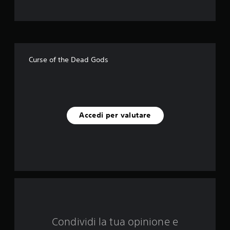
l
l
e
s
Curse of the Dead Gods
u
c
i
Accedi per valutare
n
q
u
e
d
Condividi la tua opinione e
a