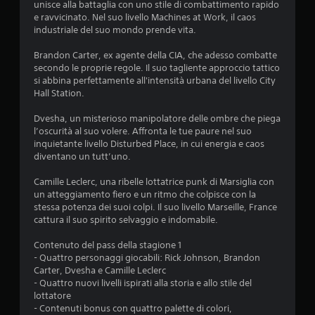
unisce alla battaglia con uno stile di combattimento rapido
e ravvicinato. Nel suo livello Machines at Work, il caos
industriale del suo mondo prende vita.
Brandon Carter, ex agente della CIA, che adesso combatte
secondo le proprie regole. Il suo tagliente approccio tattico
si abbina perfettamente all'intensità urbana del livello City
Hall Station.
Dvesha, un misterioso manipolatore delle ombre che piega
l’oscurità al suo volere. Affronta le tue paure nel suo
inquietante livello Disturbed Place, in cui energia e caos
diventano un tutt’uno.
Camille Leclerc, una ribelle lottatrice punk di Marsiglia con
un atteggiamento fiero e un ritmo che colpisce con la
stessa potenza dei suoi colpi. Il suo livello Marseille, France
cattura il suo spirito selvaggio e indomabile.
Contenuto del pass della stagione 1
- Quattro personaggi giocabili: Rick Johnson, Brandon
Carter, Dvesha e Camille Leclerc
- Quattro nuovi livelli ispirati alla storia e allo stile del
lottatore
- Contenuti bonus con quattro palette di colori,