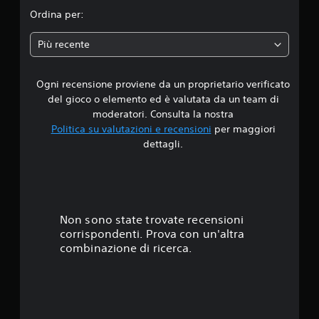
o
i
o
Ordina per:
t
n
a
t
o
Più recente
o
e
d
s
t
s
i
Ogni recensione proviene da un proprietario verificato
i
e
t
del gioco o elemento ed è valutata da un team di
r
o
2
e
moderatori. Consulta la nostra
l
m
Politica su valutazioni e recensioni
per maggiori
i
.
o
dettagli.
(
d
b
i
5
a
f
i
s
s
c
e
a
t
)
Non sono state trovate recensioni
t
corrispondenti. Prova con un'altra
I
i
e
combinazione di ricerca.
l
i
g
n
l
i
m
o
o
l
c
d
o
o