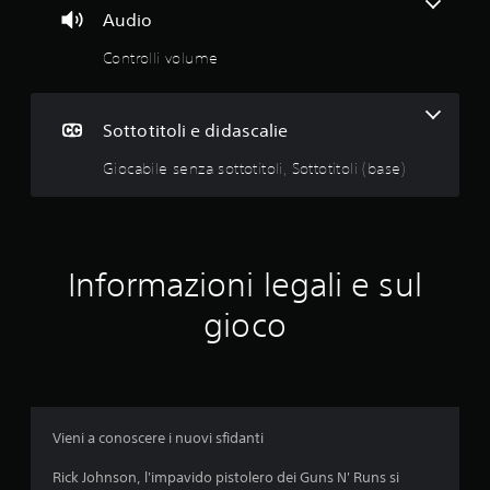
i
Audio
p
a
Controlli volume
l
i
.
Sottotitoli e didascalie
Giocabile senza sottotitoli, Sottotitoli (base)
Informazioni legali e sul
gioco
Vieni a conoscere i nuovi sfidanti
Rick Johnson, l'impavido pistolero dei Guns N' Runs si