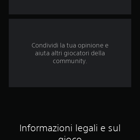
q
u
e
d
Condividi la tua opinione e
a
aiuta altri giocatori della
1
community.
2
5
v
a
l
Informazioni legali e sul
u
gioco