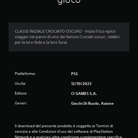
t
a
z
CLASSE INIZIALE CROCIATO OSCURO - Inizia il tuo epico
i
viaggio nei panni di uno dei famosi Crociati oscuri, celebri
per la loro fede e la loro furia
o
n
i
Piattaforma:
PS5
Uscita:
12/10/2023
Editore:
CI GAMES S.A.
Generi:
Giochi Di Ruolo, Azione
Il download del presente prodotto è soggetto ai Termini di 
servizio e alle Condizioni d'uso del software di PlayStation 
Network e a qualsiasi altra condizione supplementare specifica 