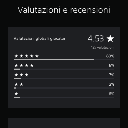
l
u
Valutazioni e recensioni
t
a
z
i
o
V
4.53
n
Valutazioni globali giocatori
i
a
125 valutazioni
80%
l
6%
u
7%
t
2%
a
6%
z
i
o