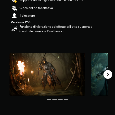
Supporta fino a 3 giocatori online con PS Plus
.
Gioco online facoltativo
5
3
1 giocatore
s
Versione PS5
t
Funzione di vibrazione ed effetto grilletto supportati
e
(controller wireless DualSense)
l
l
e
s
u
c
i
n
q
u
e
d
a
1
2
5
v
a