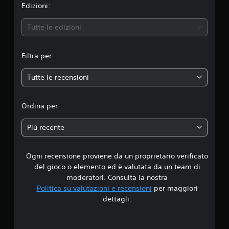
n
Edizioni:
e
Tutte le edizioni
m
Filtra per:
e
Tutte le recensioni
d
i
Ordina per:
a
Più recente
d
Ogni recensione proviene da un proprietario verificato
i
del gioco o elemento ed è valutata da un team di
4
moderatori. Consulta la nostra
Politica su valutazioni e recensioni
per maggiori
.
dettagli.
5