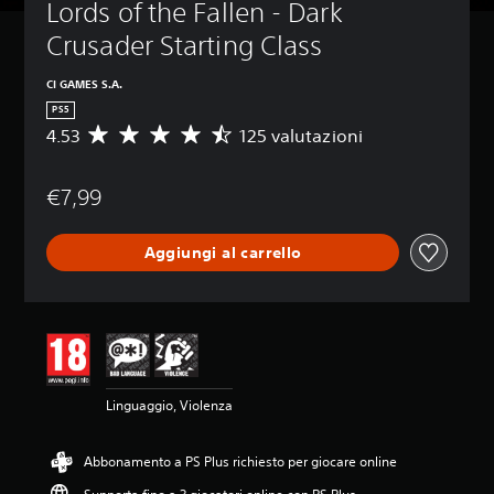
Lords of the Fallen - Dark 
Crusader Starting Class
CI GAMES S.A.
PS5
4.53
125 valutazioni
V
a
l
€7,99
u
t
a
Aggiungi al carrello
z
i
o
n
e
m
e
d
Linguaggio, Violenza
i
a
d
Abbonamento a PS Plus richiesto per giocare online
i
4