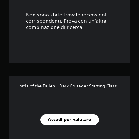
3
s
Non sono state trovate recensioni
corrispondenti. Prova con un'altra
t
combinazione di ricerca.
e
l
l
e
s
Lords of the Fallen - Dark Crusader Starting Class
u
c
i
Accedi per valutare
n