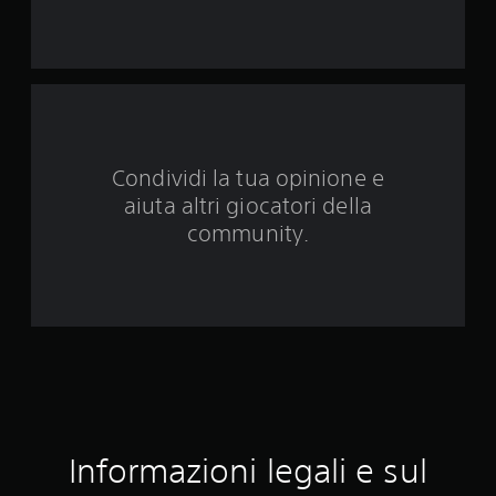
d
a
4
v
Condividi la tua opinione e
a
aiuta altri giocatori della
l
community.
u
t
a
z
i
Informazioni legali e sul
o