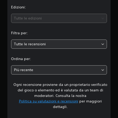
n
Edizioni:
e
Tutte le edizioni
m
Filtra per:
e
Tutte le recensioni
d
i
Ordina per:
a
Più recente
d
Ogni recensione proviene da un proprietario verificato
i
del gioco o elemento ed è valutata da un team di
5
moderatori. Consulta la nostra
Politica su valutazioni e recensioni
per maggiori
s
dettagli.
t