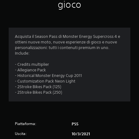
gioco
n
i
Acquista il Season Pass di Monster Energy Supercross 4 e
ottieni nuove moto, nuove esperienze di gioco e nuove
personalizzazioni: tutti i contenuti premium in uno.
Include:
- Credits multiplier
- Allegiance Pack
- Historical Monster Energy Cup 2011
- Customization Pack Neon Light
- 2Stroke Bikes Pack (125)
- 2Stroke Bikes Pack (250)
Piattaforma:
PS5
Uscita:
10/3/2021