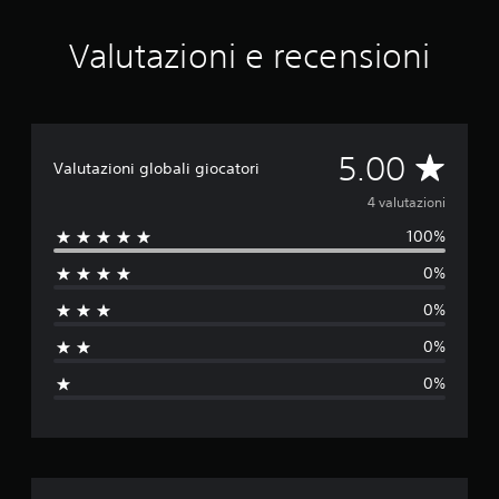
a
4
Valutazioni e recensioni
v
a
l
u
t
V
5.00
a
Valutazioni globali giocatori
z
a
i
4 valutazioni
o
100%
l
n
i
0%
u
0%
t
0%
a
0%
z
i
o