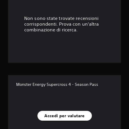
e
l
Non sono state trovate recensioni
corrispondenti. Prova con un'altra
l
combinazione di ricerca.
e
s
u
c
i
Monster Energy Supercross 4 - Season Pass
n
q
u
Accedi per valutare
e