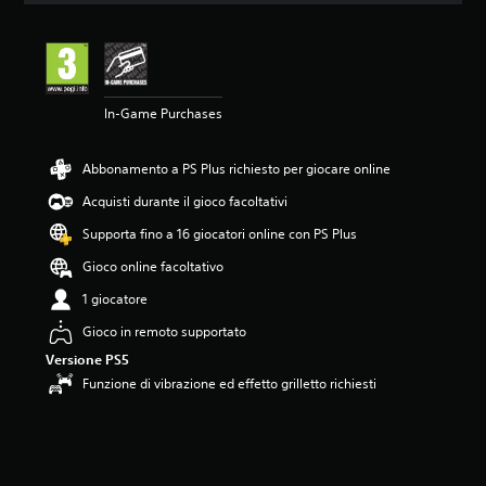
n
e
m
e
d
In-Game Purchases
i
a
d
Abbonamento a PS Plus richiesto per giocare online
i
5
Acquisti durante il gioco facoltativi
s
t
Supporta fino a 16 giocatori online con PS Plus
e
Gioco online facoltativo
l
l
1 giocatore
e
s
Gioco in remoto supportato
u
Versione PS5
c
Funzione di vibrazione ed effetto grilletto richiesti
i
n
q
u
e
d