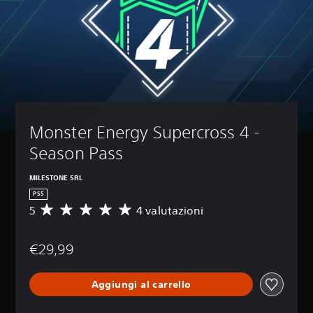
Monster Energy Supercross 4 - 
Season Pass
MILESTONE SRL
PS5
5
4 valutazioni
V
a
l
€29,99
u
t
a
Aggiungi al carrello
z
i
o