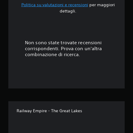
Politica su valutazioni e recensioni
per maggiori
.
dettagli.
2
1
s
Non sono state trovate recensioni
corrispondenti. Prova con un'altra
t
combinazione di ricerca.
e
l
l
e
s
Railway Empire - The Great Lakes
u
c