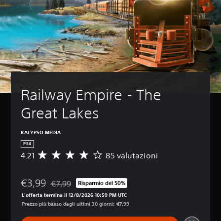
Railway Empire - The 
Great Lakes
KALYPSO MEDIA
PS4
4.21
85 valutazioni
V
a
l
€3,99
u
€7,99
Risparmio del 50%
Scontato dal prezzo originale di €7,99
t
L'offerta termina il 12/8/2026 10:59 PM UTC
a
Prezzo più basso degli ultimi 30 giorni: €7,99
z
i