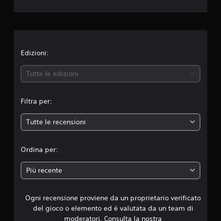
z
i
o
n
Edizioni:
e
Tutte le edizioni
m
Filtra per:
e
Tutte le recensioni
d
i
Ordina per:
a
Più recente
d
Ogni recensione proviene da un proprietario verificato
i
del gioco o elemento ed è valutata da un team di
4
moderatori. Consulta la nostra