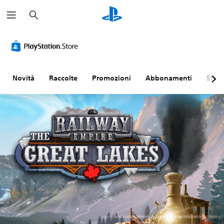
C
e
r
c
a
Novità
Raccolte
Promozioni
Abbonamenti
Sfogl