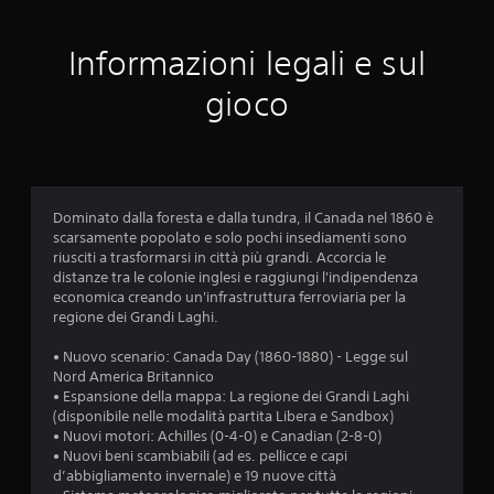
u
Informazioni legali e sul
t
gioco
a
z
i
Dominato dalla foresta e dalla tundra, il Canada nel 1860 è
o
scarsamente popolato e solo pochi insediamenti sono
riusciti a trasformarsi in città più grandi. Accorcia le
n
distanze tra le colonie inglesi e raggiungi l'indipendenza
economica creando un'infrastruttura ferroviaria per la
i
regione dei Grandi Laghi.
• Nuovo scenario: Canada Day (1860-1880) - Legge sul
Nord America Britannico
• Espansione della mappa: La regione dei Grandi Laghi
(disponibile nelle modalità partita Libera e Sandbox)
• Nuovi motori: Achilles (0-4-0) e Canadian (2-8-0)
• Nuovi beni scambiabili (ad es. pellicce e capi
d’abbigliamento invernale) e 19 nuove città