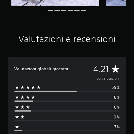
q
u
e
d
a
8
Valutazioni e recensioni
5
v
a
l
u
t
V
4.21
a
Valutazioni globali giocatori
z
a
85 valutazioni
i
o
59%
l
n
i
18%
u
16%
t
0%
a
7%