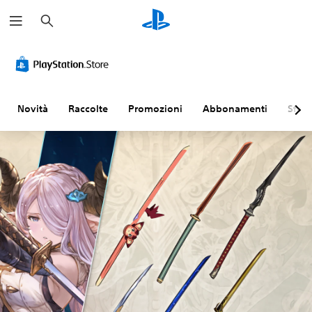
C
e
r
c
a
Novità
Raccolte
Promozioni
Abbonamenti
Sfogl