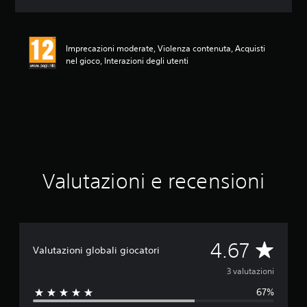
o
n
e
m
Imprecazioni moderate, Violenza contenuta, Acquisti
e
nel gioco, Interazioni degli utenti
d
i
a
d
i
4
.
6
7
Valutazioni e recensioni
s
t
e
l
l
e
V
4.67
Valutazioni globali giocatori
s
u
a
3 valutazioni
c
67%
i
l
n