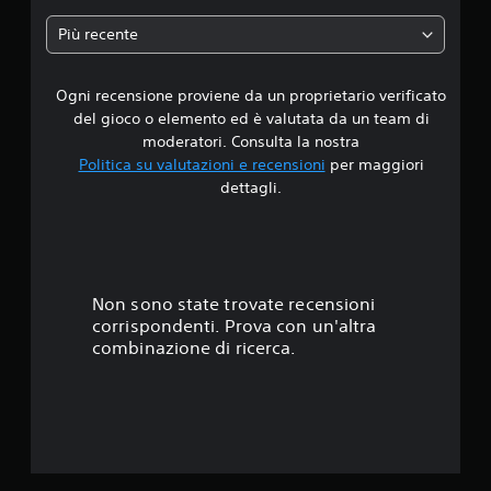
a
Più recente
d
Ogni recensione proviene da un proprietario verificato
i
del gioco o elemento ed è valutata da un team di
4
moderatori. Consulta la nostra
Politica su valutazioni e recensioni
per maggiori
.
dettagli.
6
7
s
Non sono state trovate recensioni
corrispondenti. Prova con un'altra
t
combinazione di ricerca.
e
l
l