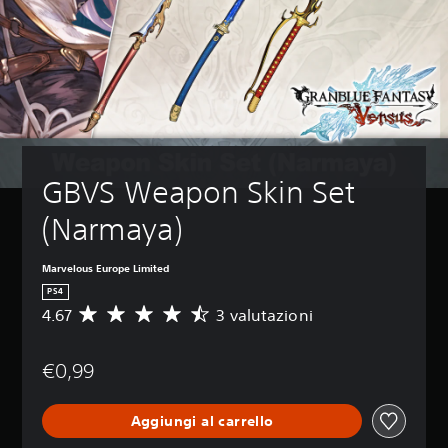
GBVS Weapon Skin Set 
(Narmaya)
Marvelous Europe Limited
PS4
4.67
3 valutazioni
V
a
l
€0,99
u
t
a
Aggiungi al carrello
z
i