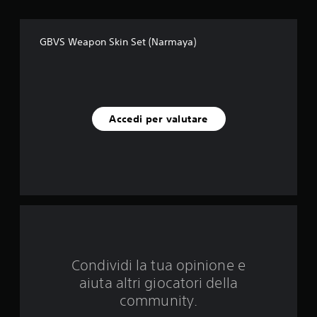
e
s
GBVS Weapon Skin Set (Narmaya)
u
c
i
Accedi per valutare
n
q
u
e
d
Condividi la tua opinione e
a
aiuta altri giocatori della
3
community.