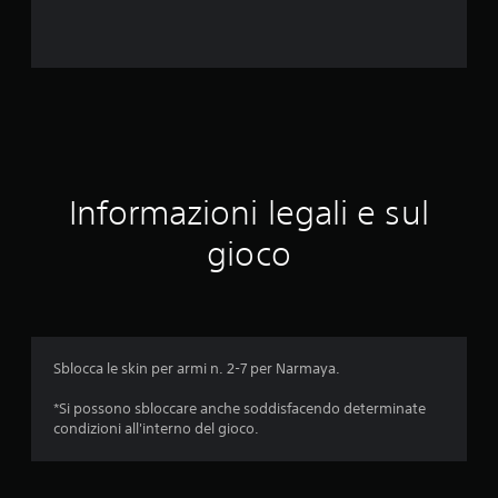
v
a
l
u
t
Informazioni legali e sul
a
gioco
z
i
o
Sblocca le skin per armi n. 2-7 per Narmaya.
n
*Si possono sbloccare anche soddisfacendo determinate
i
condizioni all'interno del gioco.