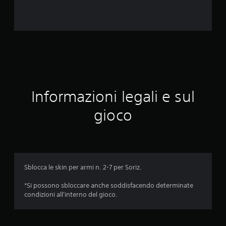
u
t
a
z
i
Informazioni legali e sul
o
gioco
n
i
Sblocca le skin per armi n. 2-7 per Soriz.
*Si possono sbloccare anche soddisfacendo determinate
condizioni all'interno del gioco.