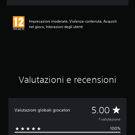
o
n
e
m
Imprecazioni moderate, Violenza contenuta, Acquisti
e
nel gioco, Interazioni degli utenti
d
i
a
d
i
5
s
t
e
Valutazioni e recensioni
l
l
e
s
u
c
V
5.00
Valutazioni globali giocatori
i
n
a
1 valutazione
q
100%
u
l
e