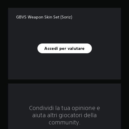
c
i
GBVS Weapon Skin Set (Soriz)
n
q
u
Accedi per valutare
e
d
a
1
v
Condividi la tua opinione e
a
aiuta altri giocatori della
l
community.