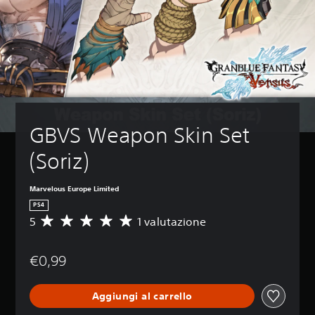
GBVS Weapon Skin Set 
(Soriz)
Marvelous Europe Limited
PS4
5
1 valutazione
V
a
l
€0,99
u
t
a
Aggiungi al carrello
z
i