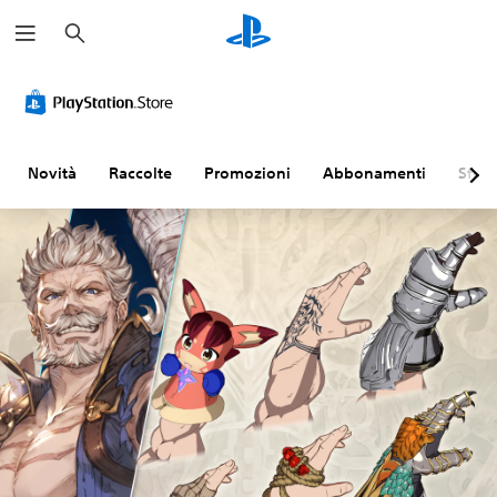
C
e
r
c
a
Novità
Raccolte
Promozioni
Abbonamenti
Sfogl