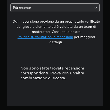
a
Più recente
d
Ogni recensione proviene da un proprietario verificato
i
del gioco o elemento ed è valutata da un team di
1
moderatori. Consulta la nostra
Politica su valutazioni e recensioni
per maggiori
s
dettagli.
t
e
l
Non sono state trovate recensioni
corrispondenti. Prova con un'altra
l
combinazione di ricerca.
a
s
u