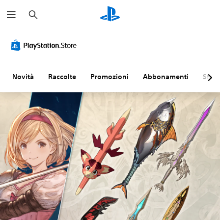
C
e
r
c
a
Novità
Raccolte
Promozioni
Abbonamenti
Sfogl