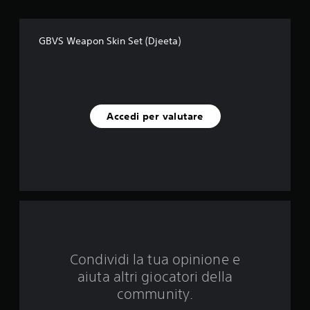
c
i
GBVS Weapon Skin Set (Djeeta)
n
q
u
Accedi per valutare
e
d
a
1
v
Condividi la tua opinione e
a
aiuta altri giocatori della
l
community.