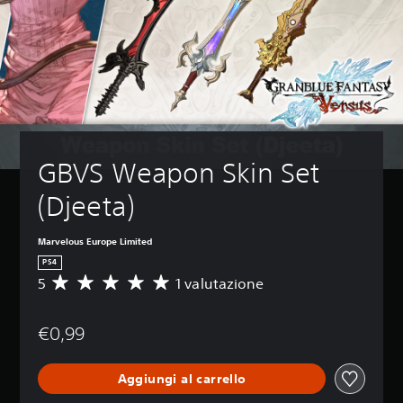
GBVS Weapon Skin Set 
(Djeeta)
Marvelous Europe Limited
PS4
5
1 valutazione
V
a
l
€0,99
u
t
a
Aggiungi al carrello
z
i