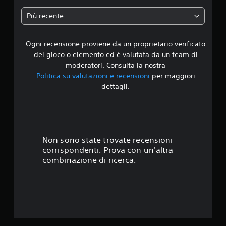
a
Più recente
d
Ogni recensione proviene da un proprietario verificato
i
del gioco o elemento ed è valutata da un team di
1
moderatori. Consulta la nostra
Politica su valutazioni e recensioni
per maggiori
s
dettagli.
t
e
l
Non sono state trovate recensioni
corrispondenti. Prova con un'altra
l
combinazione di ricerca.
a
s
u