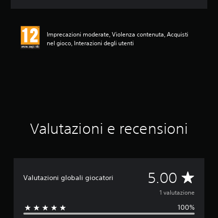
o
n
e
m
Imprecazioni moderate, Violenza contenuta, Acquisti
e
nel gioco, Interazioni degli utenti
d
i
a
d
i
5
s
t
e
Valutazioni e recensioni
l
l
e
s
u
c
V
5.00
Valutazioni globali giocatori
i
n
a
1 valutazione
q
100%
u
l
e