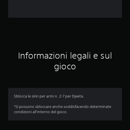
u
t
a
z
i
Informazioni legali e sul
o
gioco
n
i
Sblocca le skin per armi n. 2-7 per Djeeta.
*Si possono sbloccare anche soddisfacendo determinate
condizioni all'interno del gioco.