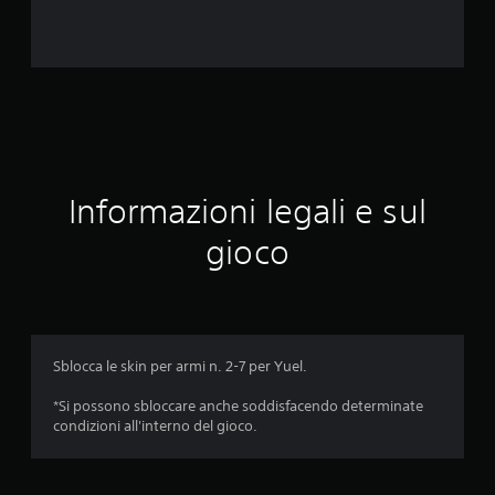
u
t
a
z
i
Informazioni legali e sul
o
gioco
n
i
Sblocca le skin per armi n. 2-7 per Yuel.
*Si possono sbloccare anche soddisfacendo determinate
condizioni all'interno del gioco.