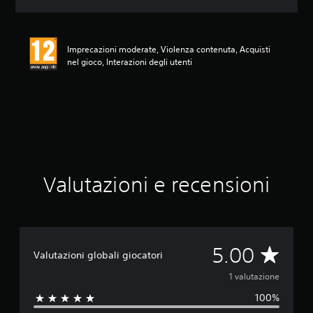
o
n
e
m
Imprecazioni moderate, Violenza contenuta, Acquisti
e
nel gioco, Interazioni degli utenti
d
i
a
d
i
5
s
t
e
Valutazioni e recensioni
l
l
e
s
u
c
V
5.00
Valutazioni globali giocatori
i
n
a
1 valutazione
q
100%
u
l
e