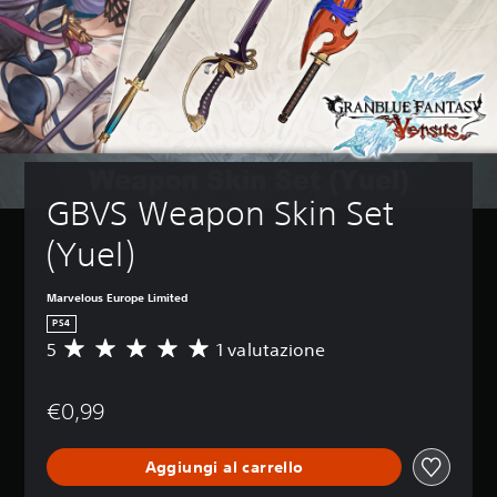
GBVS Weapon Skin Set 
(Yuel)
Marvelous Europe Limited
PS4
5
1 valutazione
V
a
l
€0,99
u
t
a
Aggiungi al carrello
z
i