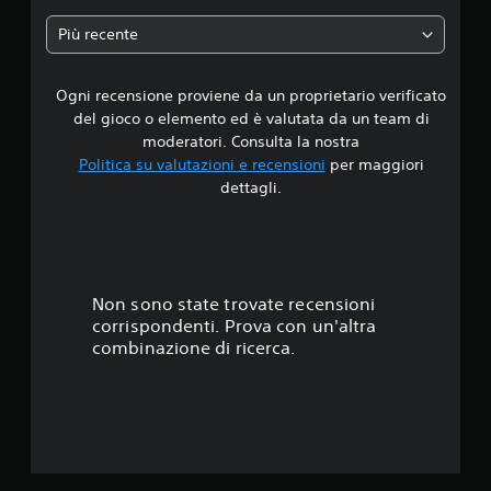
a
Più recente
d
Ogni recensione proviene da un proprietario verificato
i
del gioco o elemento ed è valutata da un team di
1
moderatori. Consulta la nostra
Politica su valutazioni e recensioni
per maggiori
s
dettagli.
t
e
l
Non sono state trovate recensioni
corrispondenti. Prova con un'altra
l
combinazione di ricerca.
a
s
u