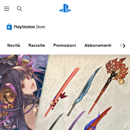
C
e
r
c
a
Novità
Raccolte
Promozioni
Abbonamenti
Sfogl