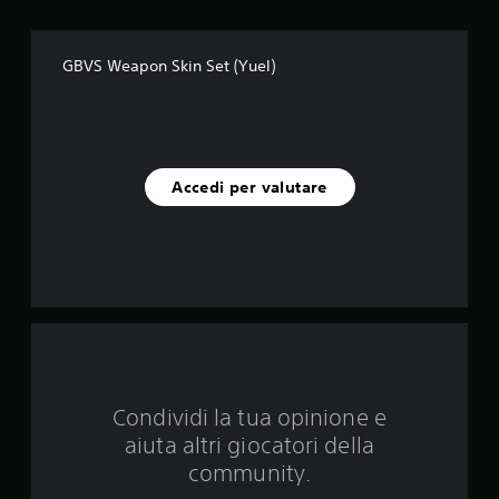
c
i
GBVS Weapon Skin Set (Yuel)
n
q
u
Accedi per valutare
e
d
a
1
v
Condividi la tua opinione e
a
aiuta altri giocatori della
l
community.