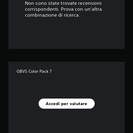
s
Non sono state trovate recensioni
corrispondenti. Prova con un'altra
t
combinazione di ricerca.
e
l
l
e
s
GBVS Color Pack 7
u
c
i
Accedi per valutare
n
q