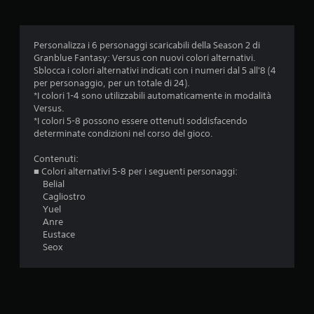
z
i
Personalizza i 6 personaggi scaricabili della Season 2 di
o
Granblue Fantasy: Versus con nuovi colori alternativi.
Sblocca i colori alternativi indicati con i numeri dal 5 all'8 (4
n
per personaggio, per un totale di 24).
*I colori 1-4 sono utilizzabili automaticamente in modalità
i
Versus.
*I colori 5-8 possono essere ottenuti soddisfacendo
determinate condizioni nel corso del gioco.
Contenuti:
■ Colori alternativi 5-8 per i seguenti personaggi:
Belial
Cagliostro
Yuel
Anre
Eustace
Seox