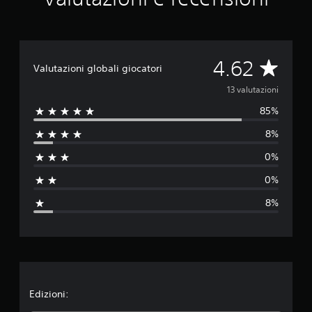
e
d
a
1
3
V
4.62
Valutazioni globali giocatori
v
a
a
13 valutazioni
l
u
85%
l
t
8%
a
u
z
0%
i
t
o
0%
n
a
i
8%
z
i
o
n
Edizioni: