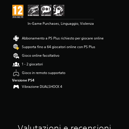
e
m
e
d
In-Game Purchases, Linguaggio, Violenza
i
a
d
Abbonamento a PS Plus richiesto per giocare online
i
4
Supporta fino a 64 giocatori online con PS Plus
.
6
Gioco online facoltativo
2
1 - 2 giocatori
s
t
Gioco in remoto supportato
e
Versione PS4
l
l
Vibrazione DUALSHOCK 4
e
s
u
c
i
n
q
Valutazioni e recensioni
u