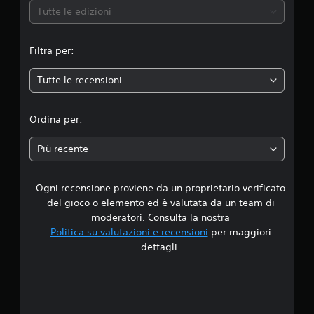
e
Tutte le edizioni
m
Filtra per:
e
Tutte le recensioni
d
i
Ordina per:
a
Più recente
d
Ogni recensione proviene da un proprietario verificato
i
del gioco o elemento ed è valutata da un team di
4
moderatori. Consulta la nostra
Politica su valutazioni e recensioni
per maggiori
.
dettagli.
6
2