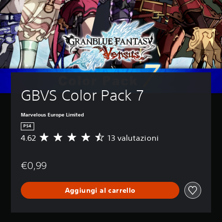
GBVS Color Pack 7
Marvelous Europe Limited
PS4
4.62
13 valutazioni
V
a
l
€0,99
u
t
a
Aggiungi al carrello
z
i
o
n