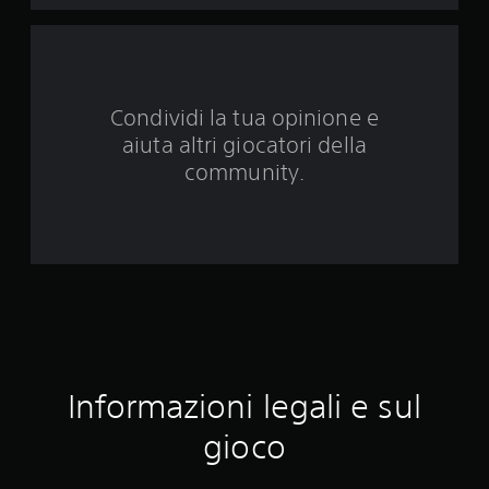
u
e
d
Condividi la tua opinione e
a
aiuta altri giocatori della
1
community.
3
v
a
l
u
Informazioni legali e sul
t
gioco
a