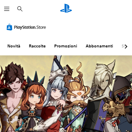
C
e
r
c
a
Novità
Raccolte
Promozioni
Abbonamenti
Sfogl