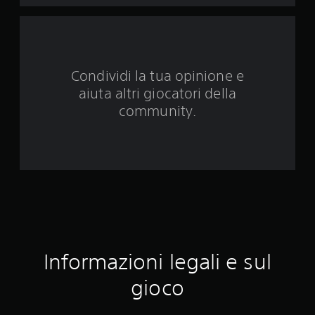
u
e
d
Condividi la tua opinione e
a
aiuta altri giocatori della
9
community.
v
a
l
u
t
Informazioni legali e sul
a
gioco
z