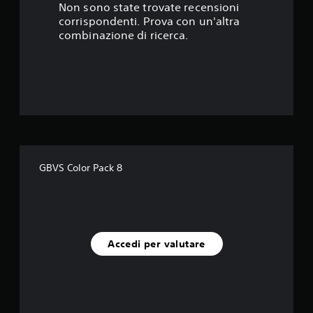
s
Non sono state trovate recensioni
corrispondenti. Prova con un'altra
t
combinazione di ricerca.
e
l
l
e
s
GBVS Color Pack 8
u
c
i
Accedi per valutare
n
q