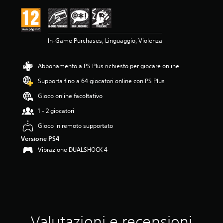
e
m
e
d
In-Game Purchases, Linguaggio, Violenza
i
a
d
Abbonamento a PS Plus richiesto per giocare online
i
4
Supporta fino a 64 giocatori online con PS Plus
.
8
Gioco online facoltativo
9
1 - 2 giocatori
s
t
Gioco in remoto supportato
e
Versione PS4
l
l
Vibrazione DUALSHOCK 4
e
s
u
c
i
n
q
Valutazioni e recensioni
u