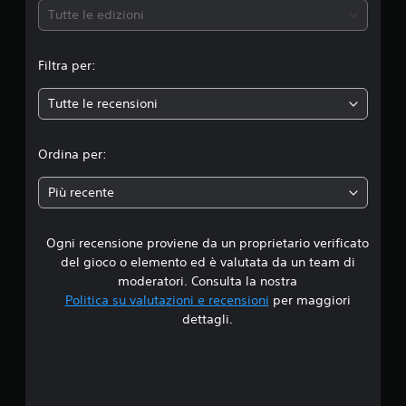
e
Tutte le edizioni
m
Filtra per:
e
Tutte le recensioni
d
i
Ordina per:
a
Più recente
d
Ogni recensione proviene da un proprietario verificato
i
del gioco o elemento ed è valutata da un team di
4
moderatori. Consulta la nostra
Politica su valutazioni e recensioni
per maggiori
.
dettagli.
8
9