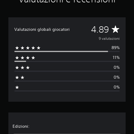
e
d
a
9
v
V
4.89
Valutazioni globali giocatori
a
l
a
9 valutazioni
u
t
89%
l
a
11%
z
u
i
0%
o
t
n
0%
i
a
0%
z
i
o
n
Edizioni: