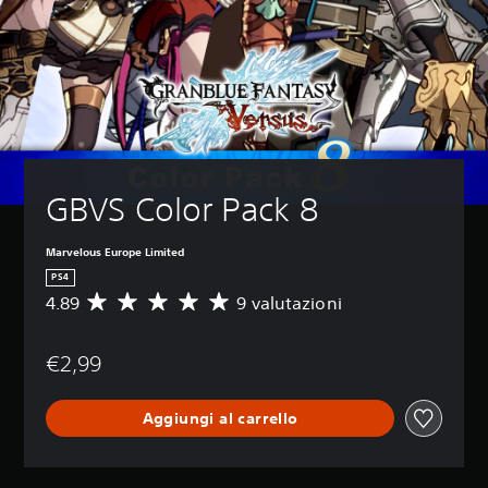
GBVS Color Pack 8
Marvelous Europe Limited
PS4
4.89
9 valutazioni
V
a
l
€2,99
u
t
a
Aggiungi al carrello
z
i
o
n