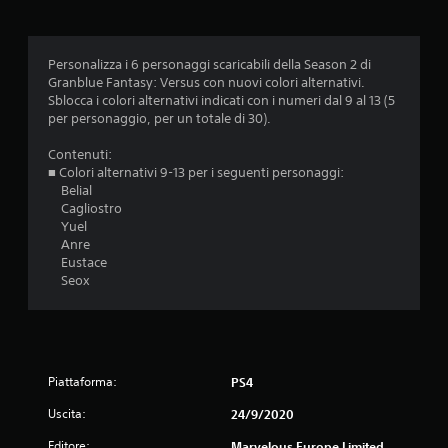
i
o
Personalizza i 6 personaggi scaricabili della Season 2 di
n
Granblue Fantasy: Versus con nuovi colori alternativi.
Sblocca i colori alternativi indicati con i numeri dal 9 al 13 (5
i
per personaggio, per un totale di 30).
Contenuti:
■ Colori alternativi 9-13 per i seguenti personaggi:
Belial
Cagliostro
Yuel
Anre
Eustace
Seox
Piattaforma:
PS4
Uscita:
24/9/2020
Editore:
Marvelous Europe Limited