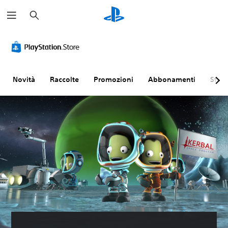
C
e
r
c
a
Novità
Raccolte
Promozioni
Abbonamenti
Sfogl