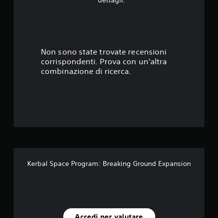
dettagli.
5
8
s
Non sono state trovate recensioni
corrispondenti. Prova con un'altra
t
combinazione di ricerca.
e
l
l
e
s
Kerbal Space Program: Breaking Ground Expansion
u
c
i
Accedi per valutare