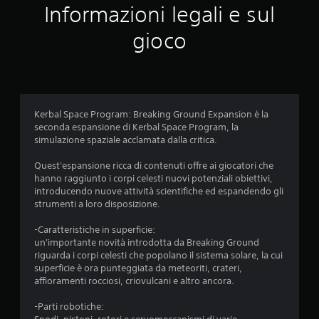
Informazioni legali e sul
t
gioco
a
z
i
Kerbal Space Program: Breaking Ground Expansion è la
o
seconda espansione di Kerbal Space Program, la
simulazione spaziale acclamata dalla critica.
n
Quest'espansione ricca di contenuti offre ai giocatori che
i
hanno raggiunto i corpi celesti nuovi potenziali obiettivi,
introducendo nuove attività scientifiche ed espandendo gli
strumenti a loro disposizione.
-Caratteristiche in superficie:
un'importante novità introdotta da Breaking Ground
riguarda i corpi celesti che popolano il sistema solare, la cui
superficie è ora punteggiata da meteoriti, crateri,
affioramenti rocciosi, criovulcani e altro ancora.
-Parti robotiche: