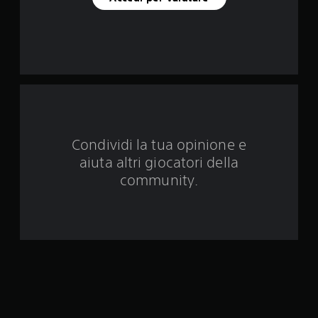
n
q
u
e
d
Condividi la tua opinione e
a
aiuta altri giocatori della
2
community.
6
v
a
l
u