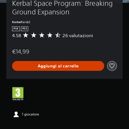
Kerbal Space Program: Breaking 
Ground Expansion
KerbalCo LLC
PS4
PS5
4.58
26 valutazioni
V
a
l
€14,99
u
t
a
Aggiungi al carrello
z
i
o
n
e
m
e
d
i
a
1 giocatore
d
i
4