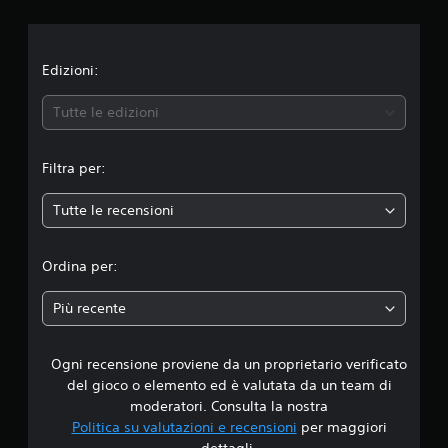
i
u
t
o
a
z
n
Edizioni:
i
o
e
n
Tutte le edizioni
i
m
Filtra per:
e
Tutte le recensioni
d
i
Ordina per:
a
Più recente
d
Ogni recensione proviene da un proprietario verificato
i
del gioco o elemento ed è valutata da un team di
4
moderatori. Consulta la nostra
Politica su valutazioni e recensioni
per maggiori
.