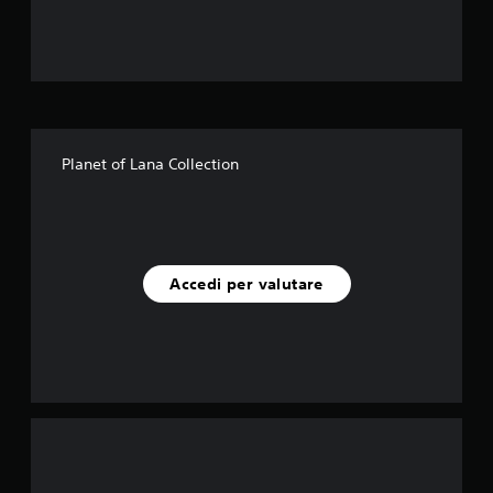
l
l
e
s
Planet of Lana Collection
u
c
i
Accedi per valutare
n
q
u
e
d