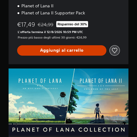
Planet of Lana II
Planet of Lana II Supporter Pack
€17,49
€24,99
Risparmio del 30%
Scontato dal prezzo originale di €24,99
L'offerta termina il 12/8/2026 10:59 PM UTC
Prezzo più basso degli ultimi 30 giorni: €24,99
Aggiungi al carrello
P
l
a
n
e
t
o
f
L
a
n
a