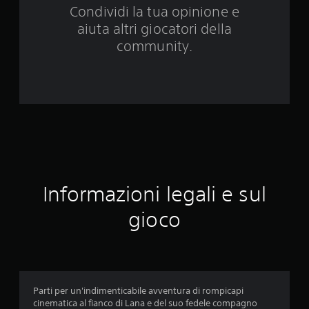
Condividi la tua opinione e
a
aiuta altri giocatori della
7
community.
8
7
v
a
l
Informazioni legali e sul
u
gioco
t
a
z
Parti per un'indimenticabile avventura di rompicapi
i
cinematica al fianco di Lana e del suo fedele compagno