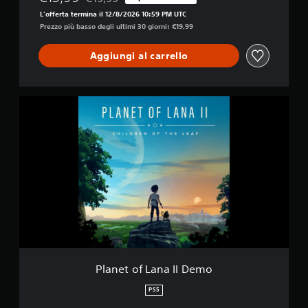
Scontato dal prezzo originale di €19,99
L'offerta termina il 12/8/2026 10:59 PM UTC
Prezzo più basso degli ultimi 30 giorni: €19,99
Aggiungi al carrello
P
l
a
n
e
t
o
f
L
a
n
a
I
I
Planet of Lana II Demo
D
e
PS5
m