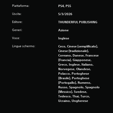
Piattaforma:
PS4, PS5
Uscita:
5/3/2026
Editore:
THUNDERFUL PUBLISHING
Generi:
Azione
Voce:
Inglese
Lingue schermo:
Ceco, Cinese (semplificato),
Cinese (tradizionale),
Coreano, Danese, Francese
(Francia), Giapponese,
Greco, Inglese, Italiano,
Norvegese, Olandese,
Polacco, Portoghese
(Brasile), Portoghese
(Portogallo), Rumeno,
Russo, Spagnolo, Spagnolo
(Messico), Svedese,
Tedesco, Thai, Turco,
Ucraino, Ungherese