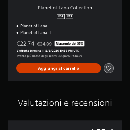
C
o
Planet of Lana Collection
l
l
PS4
PS5
e
Planet of Lana
c
t
Planet of Lana II
i
o
€22,74
€34,99
Risparmio del 35%
Scontato dal prezzo originale di €34,99
n
L'offerta termina il 12/8/2026 10:59 PM UTC
Prezzo più basso degli ultimi 30 giorni: €34,99
Aggiungi al carrello
Valutazioni e recensioni