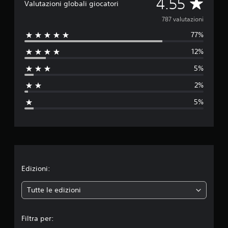
V
4.55
Valutazioni globali giocatori
a
787 valutazioni
77%
l
12%
u
5%
t
2%
a
5%
z
i
o
n
Edizioni:
e
Tutte le edizioni
m
Filtra per: