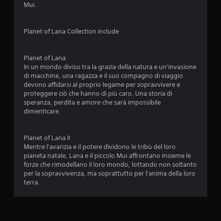
Mui.
o
n
Planet of Lana Collection include
i
Planet of Lana
In un mondo diviso tra la grazia della natura e un'invasione
di macchine, una ragazza e il suo compagno di viaggio
devono affidarsi al proprio legame per sopravvivere e
proteggere ciò che hanno di più caro. Una storia di
speranza, perdita e amore che sarà impossibile
dimenticare.
Planet of Lana II
Mentre l'avarizia e il potere dividono le tribù del loro
pianeta natale, Lana e il piccolo Mui affrontano insieme le
forze che rimodellano il loro mondo, lottando non soltanto
per la sopravvivenza, ma soprattutto per l'anima della loro
terra.