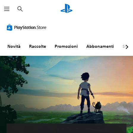
C
e
r
c
a
Novità
Raccolte
Promozioni
Abbonamenti
Sfogl