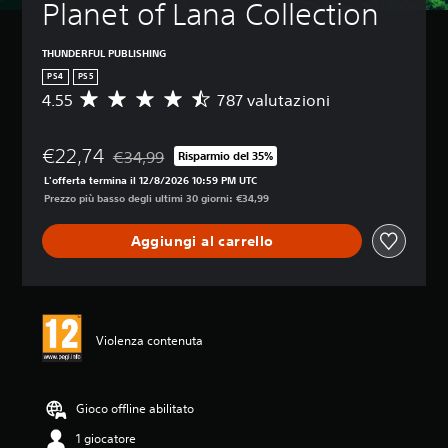
Planet of Lana Collection
THUNDERFUL PUBLISHING
PS4
PS5
4.55
787 valutazioni
V
a
l
€22,74
u
€34,99
Risparmio del 35%
Scontato dal prezzo originale di €34,99
t
L'offerta termina il 12/8/2026 10:59 PM UTC
a
Prezzo più basso degli ultimi 30 giorni: €34,99
z
i
Aggiungi al carrello
o
n
e
m
e
d
Violenza contenuta
i
a
d
i
Gioco offline abilitato
4
1 giocatore
.