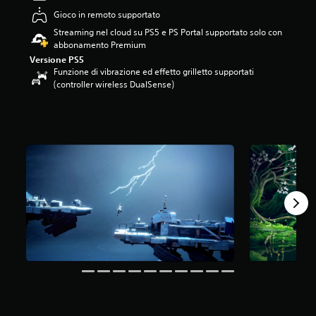
5
Gioco in remoto supportato
5
Streaming nel cloud su PS5 e PS Portal supportato solo con
s
abbonamento Premium
t
Versione PS5
e
Funzione di vibrazione ed effetto grilletto supportati
l
(controller wireless DualSense)
l
e
s
u
c
i
n
q
u
e
d
a
7
8
7
v
a
l
u