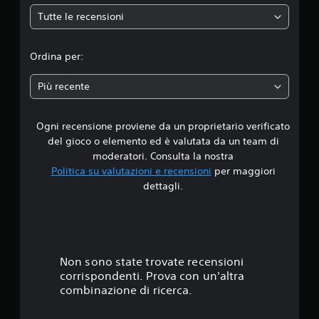
e
Tutte le recensioni
d
i
Ordina per:
a
Più recente
d
Ogni recensione proviene da un proprietario verificato
i
del gioco o elemento ed è valutata da un team di
4
moderatori. Consulta la nostra
Politica su valutazioni e recensioni
per maggiori
.
dettagli.
5
5
s
Non sono state trovate recensioni
corrispondenti. Prova con un'altra
t
combinazione di ricerca.
e