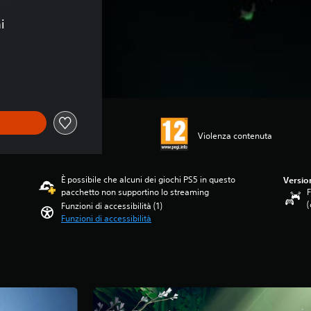
i
24,99
Violenza contenuta
È possibile che alcuni dei giochi PS5 in questo
Versio
pacchetto non supportino lo streaming
F
(
Funzioni di accessibilità (1)
Funzioni di accessibilità