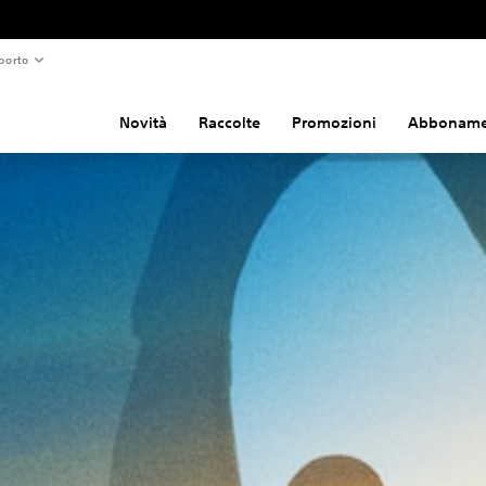
porto
Novità
Raccolte
Promozioni
Abboname