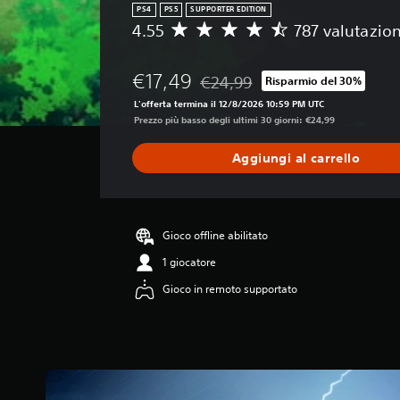
PS4
PS5
SUPPORTER EDITION
4.55
787 valutazion
V
a
l
€17,49
€24,99
Risparmio del 30%
u
Scontato dal prezzo originale di €
t
L'offerta termina il 12/8/2026 10:59 PM UTC
a
Prezzo più basso degli ultimi 30 giorni: €24,99
z
i
Aggiungi al carrello
o
n
e
m
e
Gioco offline abilitato
d
1 giocatore
i
a
Gioco in remoto supportato
d
i
4
.
5
5