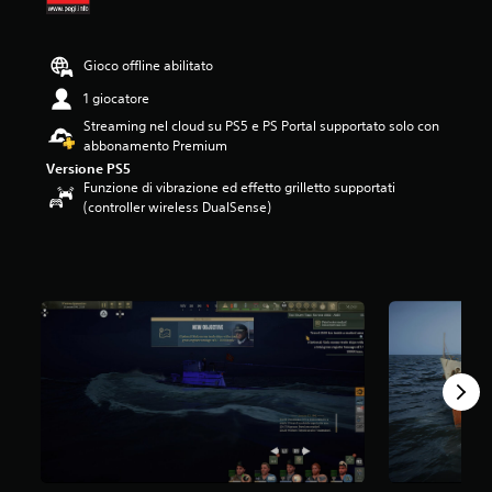
5
6
s
Gioco offline abilitato
t
e
1 giocatore
l
Streaming nel cloud su PS5 e PS Portal supportato solo con
l
abbonamento Premium
e
Versione PS5
s
Funzione di vibrazione ed effetto grilletto supportati
u
(controller wireless DualSense)
c
i
n
q
u
e
d
a
1
,
5
K
v
a
l