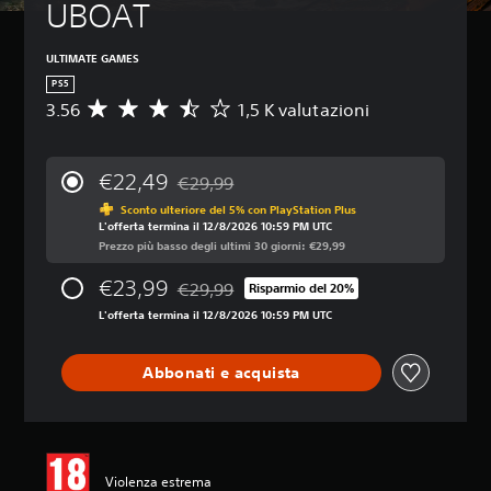
UBOAT
ULTIMATE GAMES
PS5
3.56
1,5 K valutazioni
V
a
l
u
€22,49
€29,99
t
Scontato dal prezzo originale di €29,99
a
Sconto ulteriore del 5% con PlayStation Plus
L'offerta termina il 12/8/2026 10:59 PM UTC
z
Prezzo più basso degli ultimi 30 giorni: €29,99
i
o
€23,99
€29,99
n
Risparmio del 20%
Scontato dal prezzo originale di €29,99
e
L'offerta termina il 12/8/2026 10:59 PM UTC
m
e
d
Abbonati e acquista
i
a
d
i
3
Violenza estrema
.