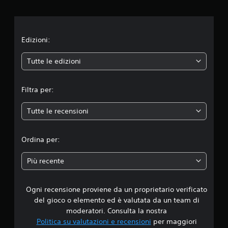
i
o
n
Edizioni:
e
Tutte le edizioni
m
Filtra per:
e
Tutte le recensioni
d
i
Ordina per:
a
Più recente
d
Ogni recensione proviene da un proprietario verificato
i
del gioco o elemento ed è valutata da un team di
3
moderatori. Consulta la nostra
Politica su valutazioni e recensioni
per maggiori