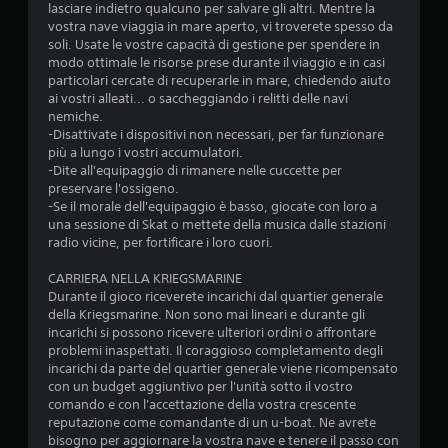
lasciare indietro qualcuno per salvare gli altri. Mentre la
vostra nave viaggia in mare aperto, vi troverete spesso da
soli. Usate le vostre capacità di gestione per spendere in
modo ottimale le risorse prese durante il viaggio e in casi
particolari cercate di recuperarle in mare, chiedendo aiuto
ai vostri alleati... o saccheggiando i relitti delle navi
nemiche.
-Disattivate i dispositivi non necessari, per far funzionare
più a lungo i vostri accumulatori.
-Dite all'equipaggio di rimanere nelle cuccette per
preservare l'ossigeno.
-Se il morale dell'equipaggio è basso, giocate con loro a
una sessione di Skat o mettete della musica dalle stazioni
radio vicine, per fortificare i loro cuori.
CARRIERA NELLA KRIEGSMARINE
Durante il gioco riceverete incarichi dal quartier generale
della Kriegsmarine. Non sono mai lineari e durante gli
incarichi si possono ricevere ulteriori ordini o affrontare
problemi inaspettati. Il coraggioso completamento degli
incarichi da parte del quartier generale viene ricompensato
con un budget aggiuntivo per l'unità sotto il vostro
comando e con l'accettazione della vostra crescente
reputazione come comandante di un u-boat. Ne avrete
bisogno per aggiornare la vostra nave e tenere il passo con