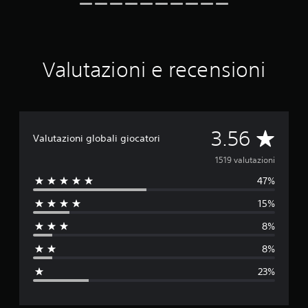
u
t
a
z
i
Valutazioni e recensioni
o
n
i
V
3.56
Valutazioni globali giocatori
a
1519 valutazioni
47%
l
15%
u
8%
t
8%
a
23%
z