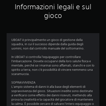
Informazioni legali e sul
l
gioco
u
t
a
UBOAT è principalmente un gioco di gestione della
z
squadra, in cui il successo dipende dalla guida degli
uomini, non dal controllo manuale del sottomarino.
i
In UBOAT si controlla l'equipaggio per controllare
o
l'imbarcazione. Dovete occuparvi della loro salute fisica e
mentale, perché se i marinai sono affamati, stanchi e con lo
n
spirito a terra, non c'è possibilità di vincere nemmeno una
scaramuccia.
i
SOPRAVVIVENZA
L'ampio sistema di danni è alla base degli elementi di
sopravvivenza del gioco. Situazioni inedite sono destinate
a verificarsi come effetto dei danni ricevuti, mettendo alla
prova la creatività e la capacità del giocatore di mantenere
la calma. È possibile cercare di salvare l'intero equipaggio o