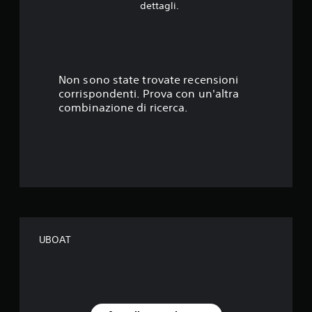
.
dettagli.
5
6
s
Non sono state trovate recensioni
corrispondenti. Prova con un'altra
t
combinazione di ricerca.
e
l
l
e
s
UBOAT
u
c