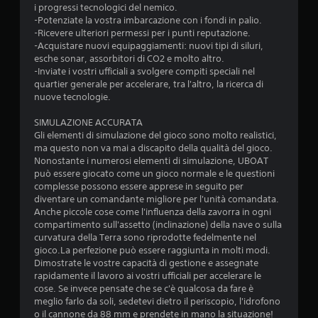
i progressi tecnologici del nemico.
-Potenziate la vostra imbarcazione con i fondi in palio.
-Ricevere ulteriori permessi per i punti reputazione.
-Acquistare nuovi equipaggiamenti: nuovi tipi di siluri,
esche sonar, assorbitori di CO2 e molto altro.
-Inviate i vostri ufficiali a svolgere compiti speciali nel
quartier generale per accelerare, tra l'altro, la ricerca di
nuove tecnologie.
SIMULAZIONE ACCURATA
Gli elementi di simulazione del gioco sono molto realistici,
ma questo non va mai a discapito della qualità del gioco.
Nonostante i numerosi elementi di simulazione, UBOAT
può essere giocato come un gioco normale e le questioni
complesse possono essere apprese in seguito per
diventare un comandante migliore per l'unità comandata.
Anche piccole cose come l'influenza della zavorra in ogni
compartimento sull'assetto (inclinazione) della nave o sulla
curvatura della Terra sono riprodotte fedelmente nel
gioco.La perfezione può essere raggiunta in molti modi.
Dimostrate le vostre capacità di gestione e assegnate
rapidamente il lavoro ai vostri ufficiali per accelerare le
cose. Se invece pensate che se c'è qualcosa da fare è
meglio farlo da soli, sedetevi dietro il periscopio, l'idrofono
o il cannone da 88 mm e prendete in mano la situazione!