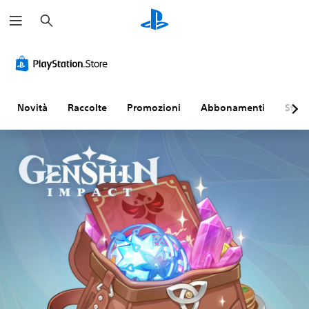
C
e
r
c
a
Novità
Raccolte
Promozioni
Abbonamenti
Sfogl