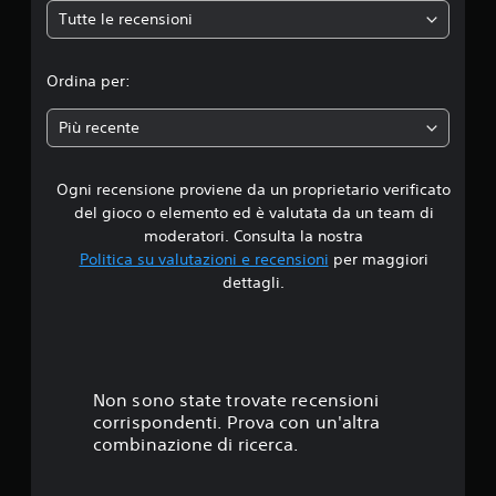
Tutte le recensioni
d
i
Ordina per:
a
Più recente
d
Ogni recensione proviene da un proprietario verificato
i
del gioco o elemento ed è valutata da un team di
5
moderatori. Consulta la nostra
Politica su valutazioni e recensioni
per maggiori
s
dettagli.
t
e
l
Non sono state trovate recensioni
corrispondenti. Prova con un'altra
l
combinazione di ricerca.
e