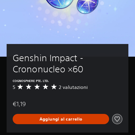
Genshin Impact - 
Crononucleo ×60
COGNOSPHERE PTE. LTD.
5
2 valutazioni
V
a
l
€1,19
u
t
a
Aggiungi al carrello
z
i
o