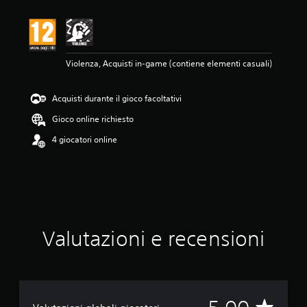
n
e
m
e
d
Violenza, Acquisti in-game (contiene elementi casuali)
i
a
d
Acquisti durante il gioco facoltativi
i
5
Gioco online richiesto
s
t
4 giocatori online
e
l
l
e
s
u
c
Valutazioni e recensioni
i
n
q
u
e
d
V