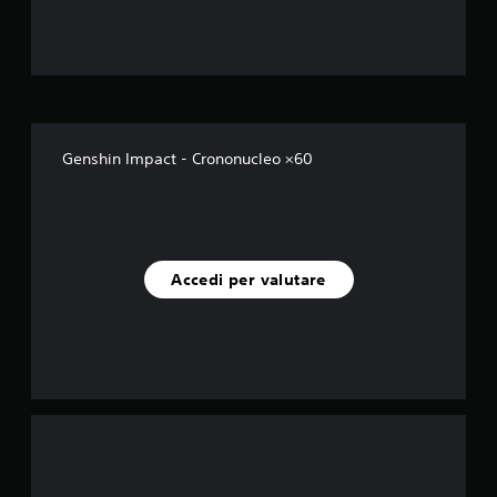
s
u
c
i
Genshin Impact - Crononucleo ×60
n
q
u
Accedi per valutare
e
d
a
2
v