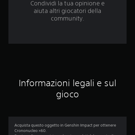
Condividi la tua opinione e
a
aiuta altri giocatori della
l
community.
u
t
a
z
i
Informazioni legali e sul
o
gioco
n
i
Acquista questo oggetto in Genshin Impact per ottenere
Crononucleo ×60.