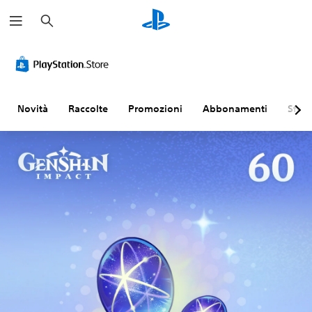
C
e
r
c
a
Novità
Raccolte
Promozioni
Abbonamenti
Sfogl