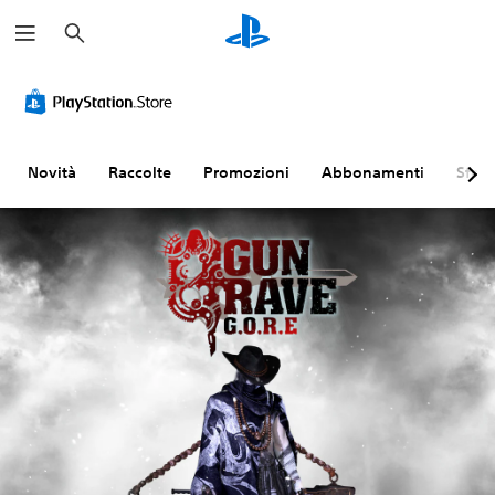
C
e
r
c
a
Novità
Raccolte
Promozioni
Abbonamenti
Sfogl