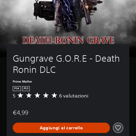
Gungrave G.O.R.E - Death 
Ronin DLC
Prime Matter
PS4
PS5
5
6 valutazioni
V
a
l
€4,99
u
t
a
Aggiungi al carrello
z
i