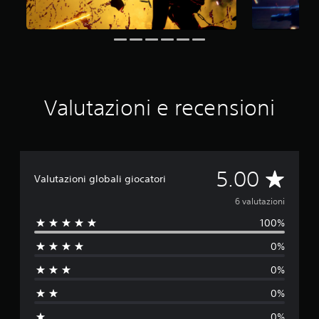
d
a
6
v
a
l
u
t
Valutazioni e recensioni
a
z
i
o
n
V
5.00
i
Valutazioni globali giocatori
a
6 valutazioni
100%
l
0%
u
0%
t
0%
a
0%