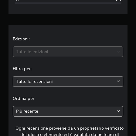
z
i
o
n
Edizioni:
e
Tutte le edizioni
m
Filtra per:
e
Tutte le recensioni
d
i
Ordina per:
a
Più recente
d
Ogni recensione proviene da un proprietario verificato
i
del gioco o elemento ed è valutata da un team di