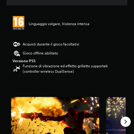
o
n
e
m
Linguaggio volgare, Violenza intensa
e
d
i
a
Acquisti durante il gioco facoltativi
d
i
Gioco offline abilitato
5
Versione PS5
s
Funzione di vibrazione ed effetto grilletto supportati
t
(controller wireless DualSense)
e
l
l
e
s
u
c
i
n
q
u
e