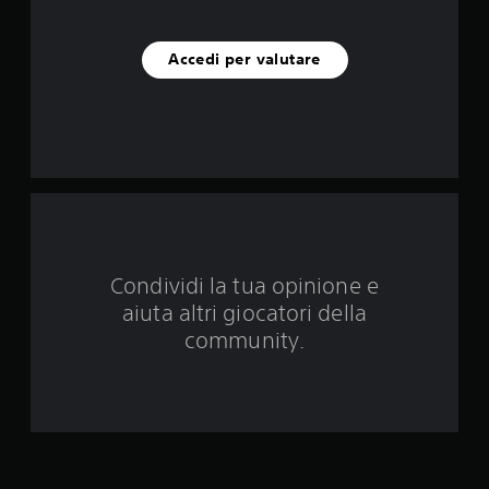
q
u
Accedi per valutare
e
d
a
6
v
Condividi la tua opinione e
a
aiuta altri giocatori della
l
community.
u
t
a