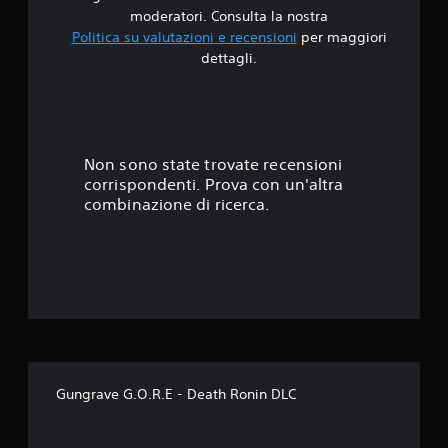
5
moderatori. Consulta la nostra
Politica su valutazioni e recensioni
per maggiori
s
dettagli.
t
e
l
Non sono state trovate recensioni
corrispondenti. Prova con un'altra
l
combinazione di ricerca.
e
s
u
c
i
Gungrave G.O.R.E - Death Ronin DLC
n