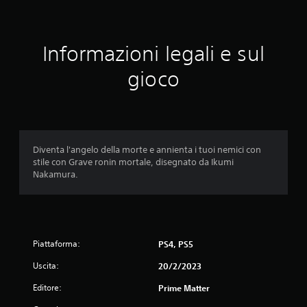
z
i
Informazioni legali e sul
o
gioco
n
i
Diventa l'angelo della morte e annienta i tuoi nemici con
stile con Grave ronin mortale, disegnato da Ikumi
Nakamura.
Piattaforma:
PS4, PS5
Uscita:
20/2/2023
Editore:
Prime Matter