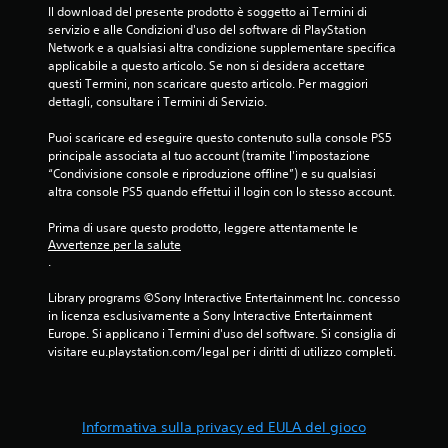
i
Il download del presente prodotto è soggetto ai Termini di 
o
servizio e alle Condizioni d'uso del software di PlayStation 
n
Network e a qualsiasi altra condizione supplementare specifica 
e
applicabile a questo articolo. Se non si desidera accettare 
d
questi Termini, non scaricare questo articolo. Per maggiori 
e
dettagli, consultare i Termini di Servizio.
l
c
Puoi scaricare ed eseguire questo contenuto sulla console PS5 
o
principale associata al tuo account (tramite l'impostazione 
n
“Condivisione console e riproduzione offline”) e su qualsiasi 
t
altra console PS5 quando effettui il login con lo stesso account.
r
o
Prima di usare questo prodotto, leggere attentamente le 
l
Avvertenze per la salute
l
.
e
r
Library programs ©Sony Interactive Entertainment Inc. concesso 
o
in licenza esclusivamente a Sony Interactive Entertainment 
i
Europe. Si applicano i Termini d'uso del software. Si consiglia di 
l
visitare eu.playstation.com/legal per i diritti di utilizzo completi.
f
e
e
d
Informativa sulla privacy ed EULA del gioco
b