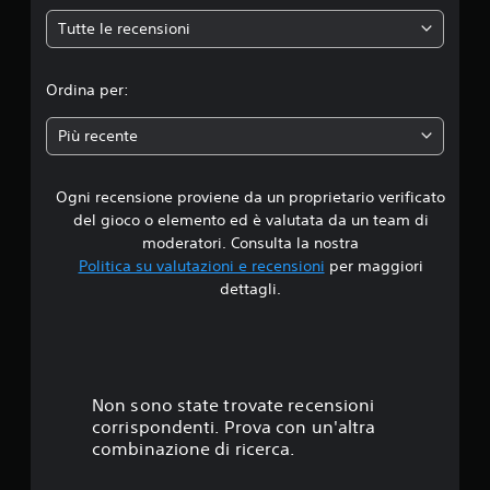
e
c
h
Tutte le recensioni
d
P
u
i
Ordina per:
o
i
a
g
Più recente
i
d
o
c
Ogni recensione proviene da un proprietario verificato
i
a
del gioco o elemento ed è valutata da un team di
r
1
moderatori. Consulta la nostra
e
Politica su valutazioni e recensioni
per maggiori
s
s
dettagli.
e
n
t
z
a
e
d
o
l
Non sono state trovate recensioni
v
corrispondenti. Prova con un'altra
e
l
combinazione di ricerca.
r
u
a
t