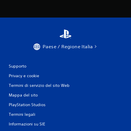
a
c
k
a
p
t
i
c
o
Paese / Regione Italia
.
G
Supporto
i
o
Privacy e cookie
c
Termini di servizio del sito Web
a
b
Mappa del sito
i
l
PlayStation Studios
e
Termini legali
s
e
Informazioni su SIE
n