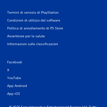
z
a
e
Termini di servizio di PlayStation
f
Condizioni di utilizzo del software
f
e
Politica di annullamento di PS Store
t
t
Avvertenze per la salute
o
Informazioni sulle classificazioni
g
r
i
l
Facebook
l
e
X
t
YouTube
t
o
App Android
a
d
App iOS
a
t
© 2026 Sony Interactive Entertainment Europe Ltd. Tutti i