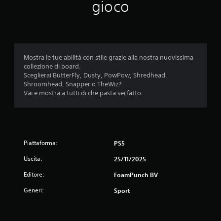
c
gioco
a
r
e
s
e
n
Mostra le tue abilità con stile grazie alla nostra nuovissima
z
collezione di board.
a
Sceglierai ButterFly, Dusty, PowPow, Shredhead,
a
Shroomhead, Snapper o TheWiz?
t
Vai e mostra a tutti di che pasta sei fatto.
t
i
v
a
r
Piattaforma:
PS5
e
l
Uscita:
25/11/2025
a
v
Editore:
FoamPunch BV
i
b
Generi:
Sport
r
a
z