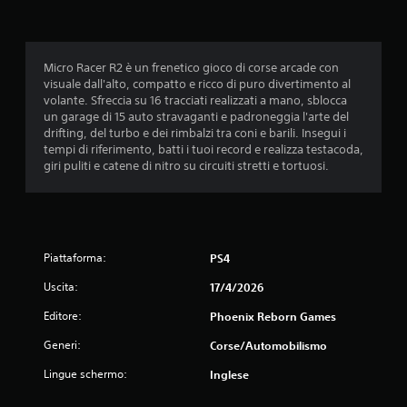
z
i
Micro Racer R2 è un frenetico gioco di corse arcade con
o
visuale dall'alto, compatto e ricco di puro divertimento al
volante. Sfreccia su 16 tracciati realizzati a mano, sblocca
n
un garage di 15 auto stravaganti e padroneggia l'arte del
drifting, del turbo e dei rimbalzi tra coni e barili. Insegui i
i
tempi di riferimento, batti i tuoi record e realizza testacoda,
giri puliti e catene di nitro su circuiti stretti e tortuosi.
Piattaforma:
PS4
Uscita:
17/4/2026
Editore:
Phoenix Reborn Games
Generi:
Corse/Automobilismo
Lingue schermo:
Inglese