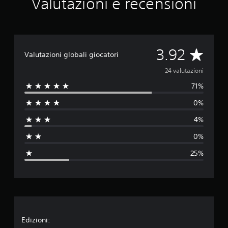
Valutazioni e recensioni
V
3.92
Valutazioni globali giocatori
a
24 valutazioni
71%
l
0%
u
4%
t
0%
a
25%
z
i
o
n
Edizioni: