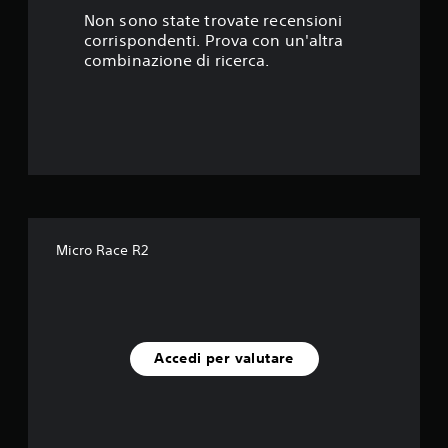
s
Non sono state trovate recensioni
corrispondenti. Prova con un'altra
t
combinazione di ricerca.
e
l
l
e
s
Micro Race R2
u
c
i
Accedi per valutare
n
q