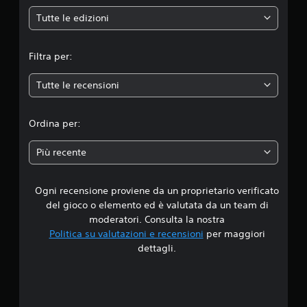
e
Tutte le edizioni
m
Filtra per:
e
Tutte le recensioni
d
i
Ordina per:
a
Più recente
d
Ogni recensione proviene da un proprietario verificato
i
del gioco o elemento ed è valutata da un team di
3
moderatori. Consulta la nostra
Politica su valutazioni e recensioni
per maggiori
.
dettagli.
9
2