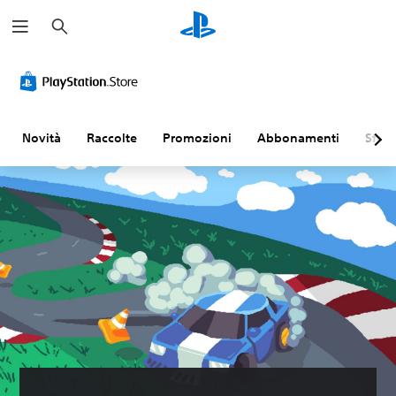
C
e
r
c
a
Novità
Raccolte
Promozioni
Abbonamenti
Sfogl