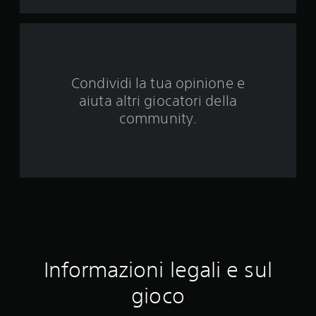
u
e
d
Condividi la tua opinione e
a
aiuta altri giocatori della
2
community.
4
v
a
l
u
Informazioni legali e sul
t
gioco
a