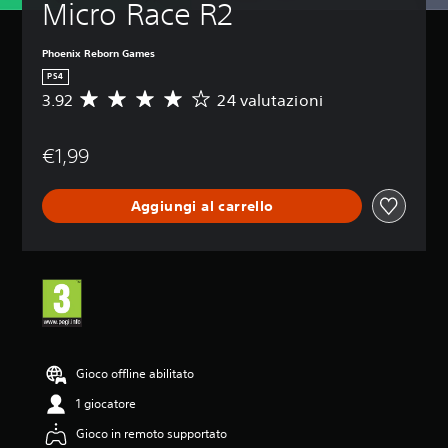
Micro Race R2
Phoenix Reborn Games
PS4
3.92
24 valutazioni
V
a
l
€1,99
u
t
a
Aggiungi al carrello
z
i
o
n
e
m
e
d
i
a
Gioco offline abilitato
d
1 giocatore
i
3
Gioco in remoto supportato
.