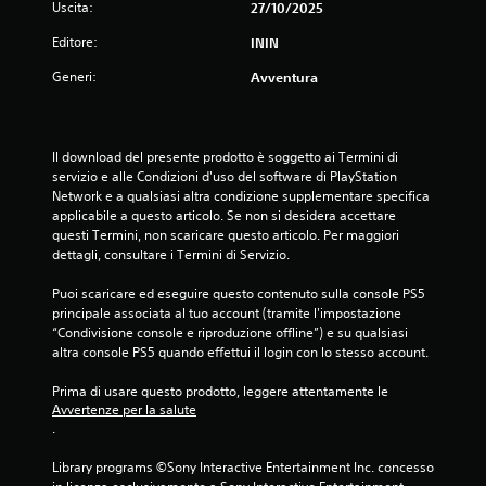
Uscita:
27/10/2025
P
r
e
G
e
Editore:
ININ
r
i
p
s
o
Generi:
i
Avventura
o
ù
c
n
f
a
a
a
b
g
c
Il download del presente prodotto è soggetto ai Termini di 
i
g
i
servizio e alle Condizioni d'uso del software di PlayStation 
l
i
l
Network e a qualsiasi altra condizione supplementare specifica 
,
e
i
applicabile a questo articolo. Se non si desidera accettare 
n
s
d
questi Termini, non scaricare questo articolo. Per maggiori 
e
e
a
dettagli, consultare i Termini di Servizio.
m
n
l
i
e
z
Puoi scaricare ed eseguire questo contenuto sulla console PS5 
c
g
principale associata al tuo account (tramite l'impostazione 
a
i
g
“Condivisione console e riproduzione offline”) e su qualsiasi 
p
,
e
altra console PS5 quando effettui il login con lo stesso account.
r
e
r
e
l
e
Prima di usare questo prodotto, leggere attentamente le 
e
s
.
Avvertenze per la salute
m
s
.
e
i
n
o
Library programs ©Sony Interactive Entertainment Inc. concesso 
t