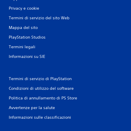
c
o
a
Privacy e cookie
p
r
i
e
Termini di servizio del sito Web
ù
e
f
Mappa del sito
s
a
p
c
PlayStation Studios
o
i
s
l
Termini legali
t
i
a
Informazioni su SIE
d
r
a
t
i
i
n
t
d
Termini di servizio di PlayStation
r
i
a
v
Condizioni di utilizzo del software
i
i
m
Politica di annullamento di PS Store
d
e
u
n
Avvertenze per la salute
a
u
r
Informazioni sulle classificazioni
s
e
e
s
n
u