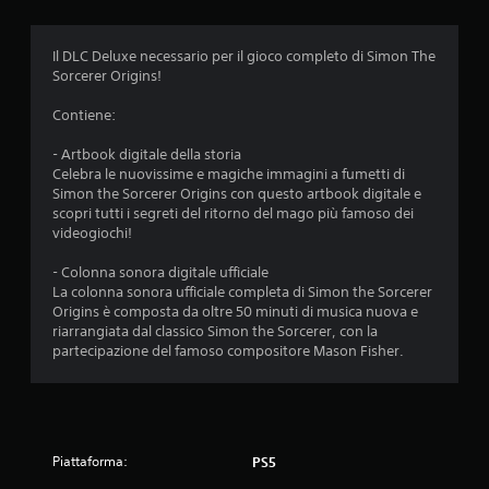
i
a
e
v
t
n
t
Il DLC Deluxe necessario per il gioco completo di Simon The
i
z
e
Sorcerer Origins!
a
s
r
t
i
e
Contiene:
e
v
p
n
i
i
- Artbook digitale della storia
e
a
ù
Celebra le nuovissime e magiche immagini a fumetti di
r
d
g
Simon the Sorcerer Origins con questo artbook digitale e
e
a
r
scopri tutti i segreti del ritorno del mago più famoso dei
p
l
a
videogiochi!
r
n
t
e
d
- Colonna sonora digitale ufficiale
m
o
e
La colonna sonora ufficiale completa di Simon the Sorcerer
u
c
p
Origins è composta da oltre 50 minuti di musica nuova e
t
o
e
riarrangiata dal classico Simon the Sorcerer, con la
i
n
r
partecipazione del famoso compositore Mason Fisher.
i
t
r
t
r
i
a
a
s
s
s
u
t
l
t
i
Piattaforma:
PS5
t
.
o
a