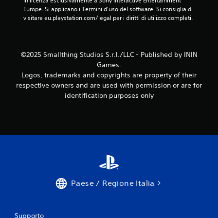
in licenza esclusivamente a Sony Interactive Entertainment 
n
i
Europe. Si applicano i Termini d'uso del software. Si consiglia di 
i
e
visitare eu.playstation.com/legal per i diritti di utilizzo completi.
r
o
a
b
p
i
e
i
©2025 Smallthing Studios S.r.l./LLC - Published by ININ
t
d
Games.
t
e
Logos, trademarks and copyrights are property of their
i
d
v
respective owners and are used with permission or are for
e
i
identification purposes only
i
i
t
n
a
t
s
e
r
t
a
i
t
P
t
u
i
o
v
Paese / Regione Italia
i
i
g
s
i
o
o
Supporto
n