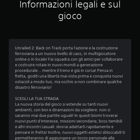
Informazioni legali e sul
m
u
e
n
gioco
n
t
u
i
s
d
e
i
n
s
z
a
a
Unrailed 2: Back on Track porta l'azione e la costruzione
l
d
ferroviaria a un nuovo livello di caos, in multigiocatore
v
o
online o in locale! Fai squadra con gli amici per collaborare
a
v
e costruire rotaie in nuovi mondi a generazione
t
e
procedurale... mentre il treno è già in corsa! Pensa in
a
r
fretta, goditi una libertà mai vista prima e conquista nuovi
g
p
ostacoli a modo tuo, ma occhio a non combinare qualche
g
r
disastro ferroviario!
i
e
o
m
SCEGLI LA TUA STRADA
m
e
La nuova storia del gioco si estende su tanti nuovi
a
r
ambienti, con bivi e diramazioni da scegliere: non ci
n
e
saranno mai due partite uguali! In questi biomi troverai
u
i
nuovi punti d'interesse, missioni secondarie, boss temibili
a
t
e altri incontri casuali: dovrai adattarti rapidamente e
l
a
pensare in fretta! Inoltre, nuovi oggetti estetici sbloccabili ti
i
s
permetteranno di aggiungere un tocco personale alla