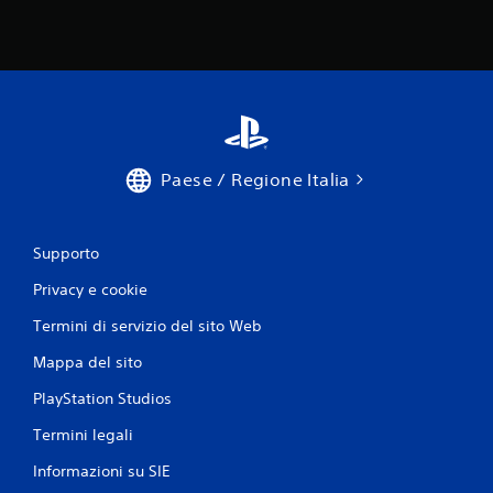
o
i
g
i
o
c
a
r
e
Paese / Regione Italia
s
e
n
z
Supporto
a
d
Privacy e cookie
o
Termini di servizio del sito Web
v
e
Mappa del sito
r
u
PlayStation Studios
t
i
Termini legali
l
i
Informazioni su SIE
z