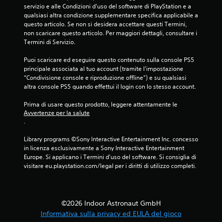
servizio e alle Condizioni d'uso del software di PlayStation e a 
c
qualsiasi altra condizione supplementare specifica applicabile a 
o
questo articolo. Se non si desidera accettare questi Termini, 
n
non scaricare questo articolo. Per maggiori dettagli, consultare i 
t
Termini di Servizio.
r
o
Puoi scaricare ed eseguire questo contenuto sulla console PS5 
l
principale associata al tuo account (tramite l'impostazione 
l
“Condivisione console e riproduzione offline”) e su qualsiasi 
altra console PS5 quando effettui il login con lo stesso account.
i
d
Prima di usare questo prodotto, leggere attentamente le 
i
Avvertenze per la salute
m
.
o
v
Library programs ©Sony Interactive Entertainment Inc. concesso 
i
in licenza esclusivamente a Sony Interactive Entertainment 
m
Europe. Si applicano i Termini d'uso del software. Si consiglia di 
visitare eu.playstation.com/legal per i diritti di utilizzo completi.
e
n
t
o
©2026 Indoor Astronaut GmbH
P
Informativa sulla privacy ed EULA del gioco
u