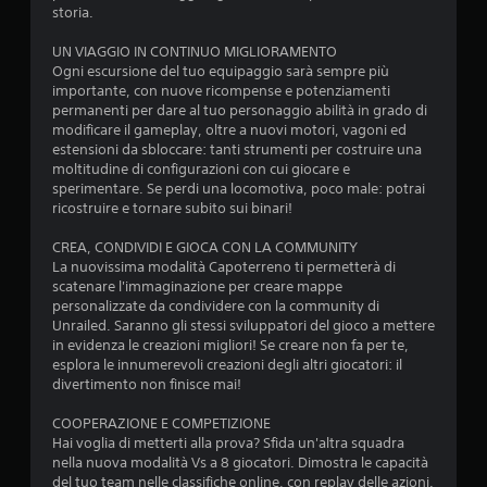
p
t
storia.
e
i
r
r
UN VIAGGIO IN CONTINUO MIGLIORAMENTO
t
a
Ogni escursione del tuo equipaggio sarà sempre più
o
p
importante, con nuove ricompense e potenziamenti
r
i
permanenti per dare al tuo personaggio abilità in grado di
n
d
modificare il gameplay, oltre a nuovi motori, vagoni ed
a
a
estensioni da sbloccare: tanti strumenti per costruire una
r
m
moltitudine di configurazioni con cui giocare e
e
e
sperimentare. Se perdi una locomotiva, poco male: potrai
e
n
ricostruire e tornare subito sui binari!
s
t
a
e
CREA, CONDIVIDI E GIOCA CON LA COMMUNITY
t
o
La nuovissima modalità Capoterreno ti permetterà di
t
e
scatenare l'immaginazione per creare mappe
a
n
personalizzate da condividere con la community di
m
t
Unrailed. Saranno gli stessi sviluppatori del gioco a mettere
e
r
in evidenza le creazioni migliori! Se creare non fa per te,
n
o
esplora le innumerevoli creazioni degli altri giocatori: il
t
u
divertimento non finisce mai!
e
n
d
t
COOPERAZIONE E COMPETIZIONE
o
e
Hai voglia di metterti alla prova? Sfida un'altra squadra
v
m
nella nuova modalità Vs a 8 giocatori. Dimostra le capacità
e
p
del tuo team nelle classifiche online, con replay delle azioni.