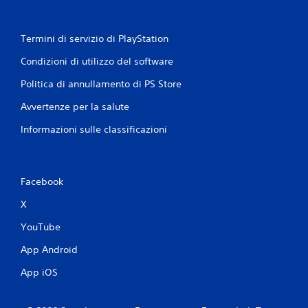
z
a
r
Termini di servizio di PlayStation
e
i
Condizioni di utilizzo del software
c
o
Politica di annullamento di PS Store
n
Avvertenze per la salute
t
r
Informazioni sulle classificazioni
o
l
l
i
d
Facebook
i
X
m
o
YouTube
v
i
App Android
m
e
App iOS
n
t
o