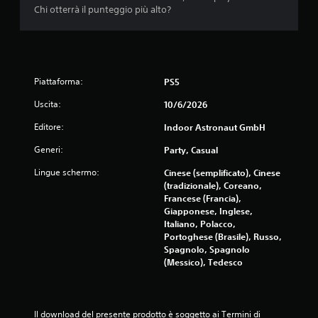
h
o
Chi otterrà il punteggio più alto?
a
l
i
i
i
m
n
i
t
t
e
Piattaforma:
PS5
e
r
.
Uscita:
r
10/6/2026
o
Editore:
Indoor Astronaut GmbH
t
G
t
i
Generi:
Party, Casual
o
o
i
Lingue schermo:
Cinese (semplificato), Cinese
c
l
(tradizionale), Coreano,
a
g
Francese (Francia),
b
i
Giapponese, Inglese,
i
o
Italiano, Polacco,
l
c
Portoghese (Brasile), Russo,
e
o
Spagnolo, Spagnolo
.
s
(Messico), Tedesco
e
n
z
Il download del presente prodotto è soggetto ai Termini di 
a