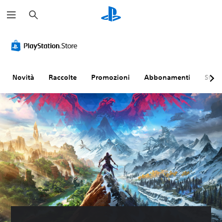
C
e
r
c
a
Novità
Raccolte
Promozioni
Abbonamenti
Sfogl