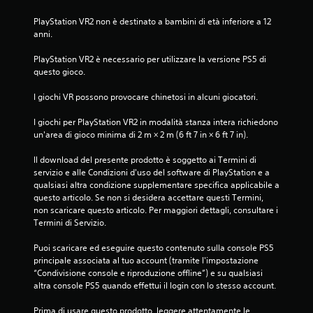
PlayStation VR2 non è destinato a bambini di età inferiore a 12 
anni.
PlayStation VR2 è necessario per utilizzare la versione PS5 di 
questo gioco.
I giochi VR possono provocare chinetosi in alcuni giocatori.
I giochi per PlayStation VR2 in modalità stanza intera richiedono 
un'area di gioco minima di 2 m × 2 m (6 ft 7 in × 6 ft 7 in).
Il download del presente prodotto è soggetto ai Termini di 
servizio e alle Condizioni d'uso del software di PlayStation e a 
qualsiasi altra condizione supplementare specifica applicabile a 
questo articolo. Se non si desidera accettare questi Termini, 
non scaricare questo articolo. Per maggiori dettagli, consultare i 
Termini di Servizio.
Puoi scaricare ed eseguire questo contenuto sulla console PS5 
principale associata al tuo account (tramite l'impostazione 
“Condivisione console e riproduzione offline”) e su qualsiasi 
altra console PS5 quando effettui il login con lo stesso account.
Prima di usare questo prodotto, leggere attentamente le 