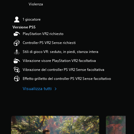
Violenza
4
.
3
1 giocatore
8
s
Versione PS5
t
PlayStation VR2 richiesto
e
l
Controller PS VR2 Sense richiesti
l
Stili di gioco VR: seduto, in piedi, stanza intera
e
s
Vibrazione visore PlayStation VR2 facoltativa
u
c
Vibrazione del controller PS VR2 Sense facoltativa
i
Effetto grilletto del controller PS VR2 Sense facoltativo
n
q
Visualizza tutti
u
e
d
a
1
1
K
v
a