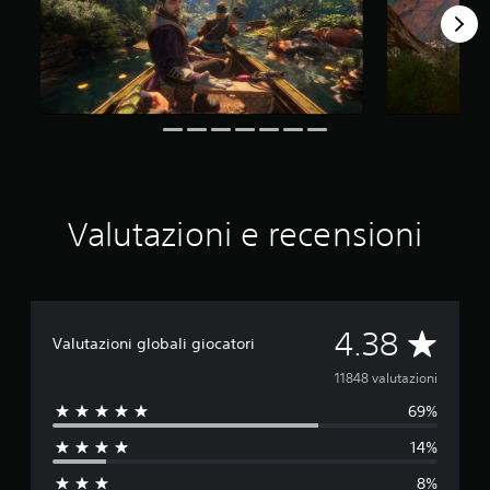
l
u
t
a
z
i
o
n
i
Valutazioni e recensioni
V
4.38
Valutazioni globali giocatori
a
11848 valutazioni
69%
l
14%
u
8%