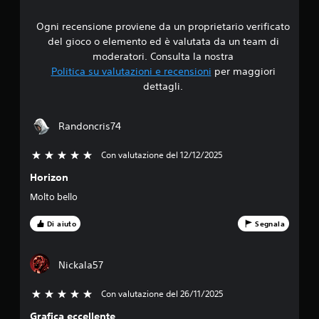
d
Ogni recensione proviene da un proprietario verificato
i
del gioco o elemento ed è valutata da un team di
4
moderatori. Consulta la nostra
Politica su valutazioni e recensioni
per maggiori
.
dettagli.
3
Randoncris74
8
Con valutazione del 12/12/2025
5 stelle su 5
s
Horizon
t
Molto bello
e
Di aiuto
Segnala
l
l
Nickala57
e
Con valutazione del 26/11/2025
5 stelle su 5
Grafica eccellente