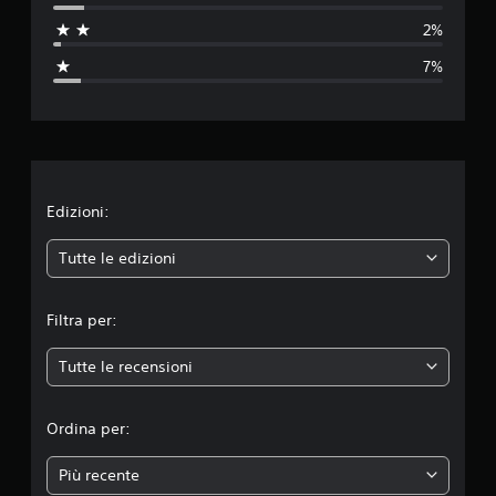
t
2%
a
7%
z
i
o
n
Edizioni:
e
Tutte le edizioni
m
Filtra per:
e
Tutte le recensioni
d
i
Ordina per:
a
Più recente