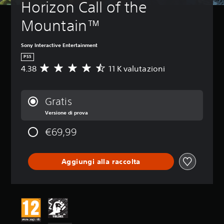
Horizon Call of the 
Mountain™
Sony Interactive Entertainment
PS5
4.38
11 K valutazioni
V
a
l
u
Gratis
t
Versione di prova
a
z
€69,99
i
o
n
e
Aggiungi alla raccolta
m
e
d
i
a
d
i