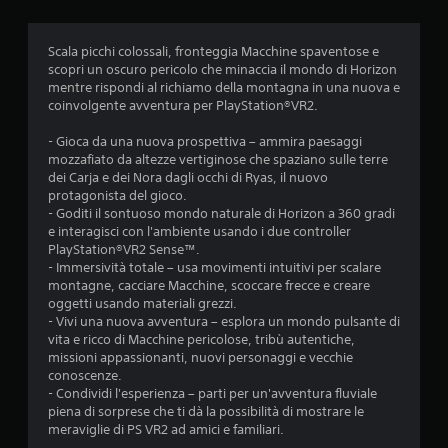
i
Scala picchi colossali, fronteggia Macchine spaventose e
scopri un oscuro pericolo che minaccia il mondo di Horizon
mentre rispondi al richiamo della montagna in una nuova e
coinvolgente avventura per PlayStation®VR2.
- Gioca da una nuova prospettiva – ammira paesaggi
mozzafiato da altezze vertiginose che spaziano sulle terre
dei Carja e dei Nora dagli occhi di Ryas, il nuovo
protagonista del gioco.
- Goditi il sontuoso mondo naturale di Horizon a 360 gradi
e interagisci con l'ambiente usando i due controller
PlayStation®VR2 Sense™.
- Immersività totale – usa movimenti intuitivi per scalare
montagne, cacciare Macchine, scoccare frecce e creare
oggetti usando materiali grezzi.
- Vivi una nuova avventura – esplora un mondo pulsante di
vita e ricco di Macchine pericolose, tribù autentiche,
missioni appassionanti, nuovi personaggi e vecchie
conoscenze.
- Condividi l'esperienza – parti per un'avventura fluviale
piena di sorprese che ti dà la possibilità di mostrare le
meraviglie di PS VR2 ad amici e familiari.