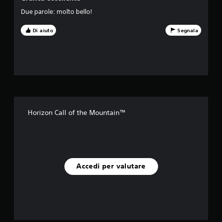
s
Due parole: molto bello!
u
Di aiuto
Segnala
c
i
n
q
u
Horizon Call of the Mountain™
e
d
a
Accedi per valutare
1
1