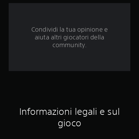
8
4
8
Condividi la tua opinione e
v
aiuta altri giocatori della
a
community.
l
u
t
a
z
Informazioni legali e sul
i
gioco
o
n