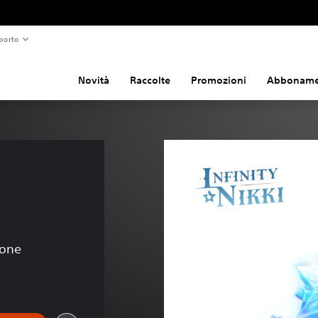
porto
Novità
Raccolte
Promozioni
Abboname
 
ione