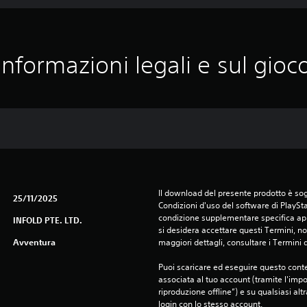
Informazioni legali e sul gioc
Il download del presente prodotto è sogg
25/11/2025
Condizioni d'uso del software di PlaySta
condizione supplementare specifica appl
INFOLD PTE. LTD.
si desidera accettare questi Termini, non
Avventura
maggiori dettagli, consultare i Termini d
Puoi scaricare ed eseguire questo conte
associata al tuo account (tramite l'imp
riproduzione offline”) e su qualsiasi alt
login con lo stesso account.