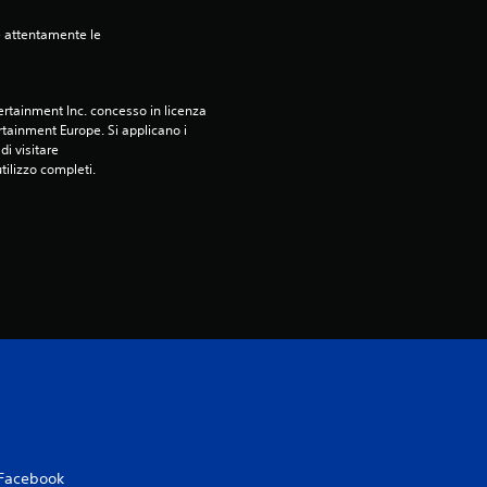
e attentamente le 
rtainment Inc. concesso in licenza 
tainment Europe. Si applicano i 
i visitare 
utilizzo completi.
Facebook