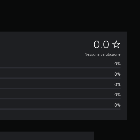
N
0.0
e
Nessuna valutazione
0%
s
0%
s
0%
u
0%
0%
n
a
v