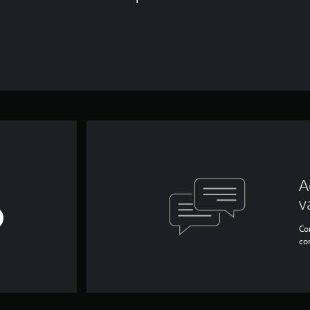
A
v
Con
co