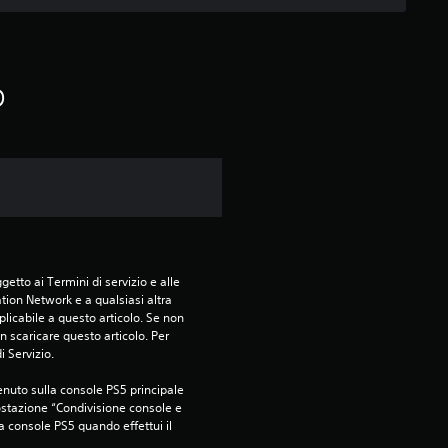
o
etto ai Termini di servizio e alle 
tion Network e a qualsiasi altra 
icabile a questo articolo. Se non 
 scaricare questo articolo. Per 
i Servizio.
nuto sulla console PS5 principale 
ostazione “Condivisione console e 
ra console PS5 quando effettui il 