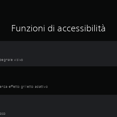
Funzioni di accessibilità
segnale visivo
nza effetto grilletto adattivo
ioco