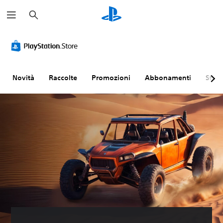
C
e
r
c
a
Novità
Raccolte
Promozioni
Abbonamenti
Sfogl