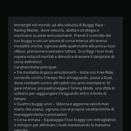
i
o
Immergiti nel mondo ad alta velocità di Buggy Race -
n
Racing Master, dove velocità, abilità e strategia si
scontrano su piste entusiasmanti. Prendi il controllo del
i
tuo buggy e vivi un’azione di corsa intensa attraverso
modalità uniche, ognuna delle quali mette alla prova i tuoi
riflessi, precisione e pensiero tattico. Sconfiggi i tuoi rivali,
supera ostacoli mortali e dimostra di essere il campione di
corsa definitivo!
Caratteristiche principali:
• Tre modalità di gioco emozionanti – Inizia con Free Ride,
correndo contro il tempo fino al traguardo; passa a Duel,
dove combatti contro altri piloti con armi montate in 10
gare intense; poi padroneggia il Timing Mode, una sfida in
solitario per raggiungere il traguardo entro il limite di
tempo.
• Quattro buggy unici – Sblocca e aggiorna veicoli man
mano che avanzi, ognuno con le proprie caratteristiche di
maneggevolezza e prestazioni.
• Corsa armata – Equipaggia il tuo buggy con mitragliatrici
o minigun per eliminare i rivali mantenendo la massima
velocità.