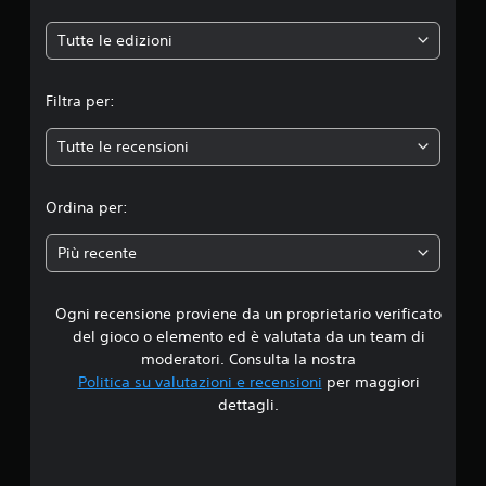
n
e
Tutte le edizioni
m
Filtra per:
e
Tutte le recensioni
d
i
Ordina per:
a
Più recente
d
Ogni recensione proviene da un proprietario verificato
i
del gioco o elemento ed è valutata da un team di
1
moderatori. Consulta la nostra
Politica su valutazioni e recensioni
per maggiori
.
dettagli.
6
7