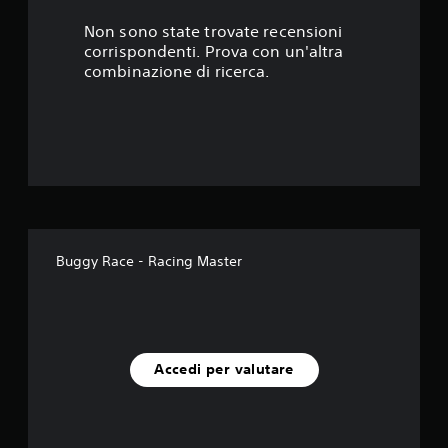
s
Non sono state trovate recensioni
corrispondenti. Prova con un'altra
t
combinazione di ricerca.
e
l
l
e
s
Buggy Race - Racing Master
u
c
i
Accedi per valutare
n
q