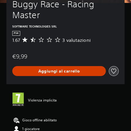
Buggy Race - Racing 
Master
SOFTWARE TECHNOLOGIES SRL
PS4
1.67
3 valutazioni
V
a
l
€9,99
u
t
a
Aggiungi al carrello
z
i
o
n
e
m
Violenza implicita
e
d
i
a
Gioco offline abilitato
d
1 giocatore
i