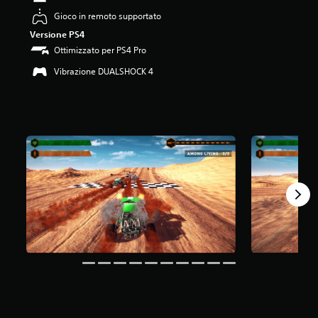
1
Gioco in remoto supportato
.
Versione PS4
6
7
Ottimizzato per PS4 Pro
s
Vibrazione DUALSHOCK 4
t
e
l
l
e
s
u
c
i
n
q
u
e
d
a
3
v
a
l
u