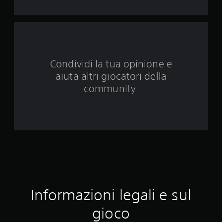
u
e
d
Condividi la tua opinione e
a
aiuta altri giocatori della
3
community.
v
a
l
u
t
Informazioni legali e sul
a
gioco
z