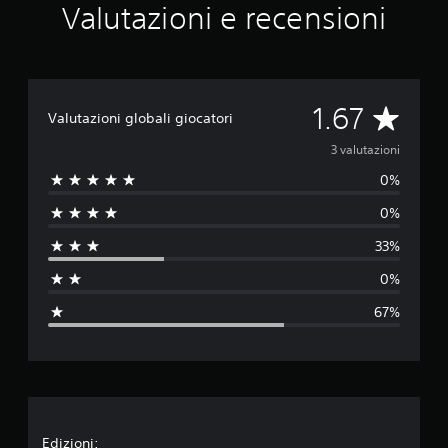
Valutazioni e recensioni
t
a
z
i
o
n
V
1.67
Valutazioni globali giocatori
i
a
3 valutazioni
0%
l
0%
u
33%
t
0%
a
67%
z
i
o
Edizioni: