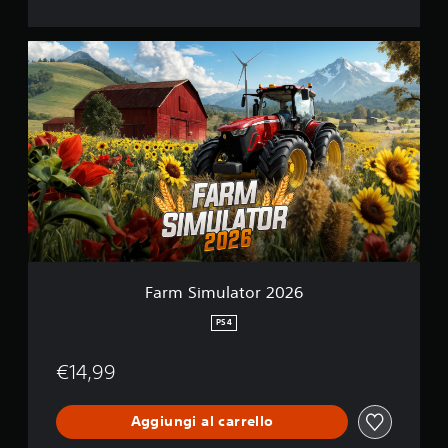
F
a
r
m
S
i
m
u
l
a
t
o
r
2
Farm Simulator 2026
0
2
PS4
6
€14,99
Aggiungi al carrello