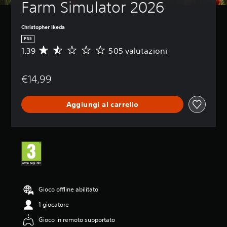
Farm Simulator 2026
Christopher Ikeda
PS5
1.39
505 valutazioni
V
a
l
€14,99
u
t
a
Aggiungi al carrello
z
i
o
n
e
m
e
d
i
a
Gioco offline abilitato
d
1 giocatore
i
1
Gioco in remoto supportato
.