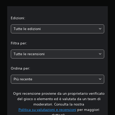
i
o
n
Edizioni:
e
Tutte le edizioni
m
Filtra per:
e
Tutte le recensioni
d
i
Ordina per:
a
Più recente
d
Ogni recensione proviene da un proprietario verificato
i
del gioco o elemento ed è valutata da un team di
1
moderatori. Consulta la nostra
Politica su valutazioni e recensioni
per maggiori
.
dettagli.