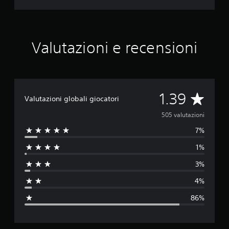
Valutazioni e recensioni
V
1.39
Valutazioni globali giocatori
a
505 valutazioni
7%
l
1%
u
3%
t
4%
a
86%
z