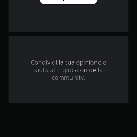
n
q
u
e
d
Condividi la tua opinione e
a
aiuta altri giocatori della
5
community.
0
5
v
a
l