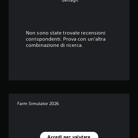
3
9
s
Non sono state trovate recensioni
corrispondenti. Prova con un'altra
t
combinazione di ricerca.
e
l
l
e
s
Farm Simulator 2026
u
c
i
Accedi per valutare