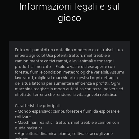
Informazioni legali e sul
u
gioco
t
a
z
Entra nei panni di un contadino moderno e costruisci il tuo
i
impero agricolo! Usa potenti trattori, mietitrebbie e
camion mentre coltivi campi, allevi animali e consegni
o
prodotti al mercato. Esplora vaste distese aperte con
foreste, fiumi e condizioni meteorologiche variabili. Assumi
n
lavoratori, migliora i macchinari e gestisci ogni dettaglio
della tua fattoria per aumentare efficienza e profitti. Ogni
i
macchina reagisce in modo autentico con terra, polvere ed
effetti del terreno che rendono la vita agricola realistica.
Caratteristiche principali:
• Mondo espansivo: campi, foreste e fiumi da esplorare e
coltivare.
• Macchinari realistici: trattori, mietitrebbie e camion con
guida realistica.
• Agricoltura dinamica: pianta, coltiva e raccogli varie