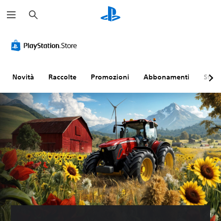
C
e
r
c
a
Novità
Raccolte
Promozioni
Abbonamenti
Sfogl