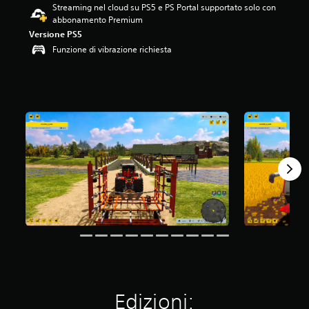
Streaming nel cloud su PS5 e PS Portal supportato solo con
3
abbonamento Premium
9
s
Versione PS5
t
Funzione di vibrazione richiesta
e
l
l
e
s
u
c
i
n
q
u
e
d
a
5
0
5
v
a
l
Edizioni:
u