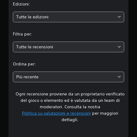
n
Edizioni:
e
Tutte le edizioni
m
Filtra per:
e
Tutte le recensioni
d
i
Ordina per:
a
Più recente
d
Ogni recensione proviene da un proprietario verificato
i
del gioco o elemento ed è valutata da un team di
1
moderatori. Consulta la nostra
Politica su valutazioni e recensioni
per maggiori
.
dettagli.
8