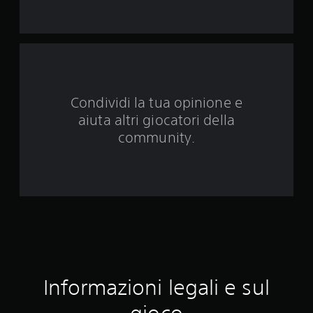
q
u
e
d
Condividi la tua opinione e
a
aiuta altri giocatori della
2
community.
4
v
a
l
u
Informazioni legali e sul
t