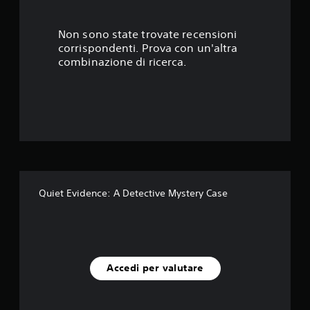
3
s
Non sono state trovate recensioni
corrispondenti. Prova con un'altra
t
combinazione di ricerca.
e
l
l
e
s
Quiet Evidence: A Detective Mystery Case
u
c
i
Accedi per valutare
n