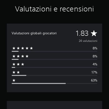
s
Valutazioni e recensioni
t
e
r
y
C
a
V
1.83
Valutazioni globali giocatori
s
e
a
24 valutazioni
8%
l
8%
u
4%
t
17%
a
63%
z
i
o