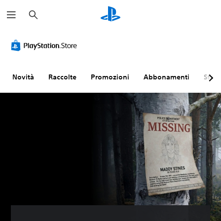
C
e
r
c
a
Novità
Raccolte
Promozioni
Abbonamenti
Sfogl