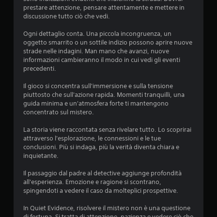
prestare attenzione, pensare attentamente e mettere in
discussione tutto ciò che vedi.
Ogni dettaglio conta. Una piccola incongruenza, un
oggetto smarrito o un sottile indizio possono aprire nuove
strade nelle indagini. Man mano che avanzi, nuove
informazioni cambieranno il modo in cui vedi gli eventi
precedenti.
Il gioco si concentra sull'immersione e sulla tensione
piuttosto che sull'azione rapida. Momenti tranquilli, una
guida minima e un'atmosfera forte ti mantengono
concentrato sul mistero.
La storia viene raccontata senza rivelare tutto. Lo scoprirai
attraverso l'esplorazione, le connessioni e le tue
conclusioni. Più si indaga, più la verità diventa chiara e
inquietante.
Il passaggio dal padre al detective aggiunge profondità
all'esperienza. Emozione e ragione si scontrano,
spingendoti a vedere il caso da molteplici prospettive.
In Quiet Evidence, risolvere il mistero non è una questione
di fortuna. Si tratta di attenzione, pazienza e vedere ciò che