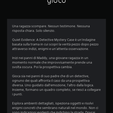
gioco
a
z
i
Una ragazza scompare. Nessun testimone. Nessuna
o
risposta chiara. Solo silenzio.
n
Quiet Evidence: A Detective Mystery Case è un'indagine
basata sulla trama in cui scopri la verità pezzo dopo pezzo
i
attraverso indizi, enigmi e un'attenta osservazione.
Inizi nei panni di Maddy, una giovane ragazza in un
momento normale che improvvisamente prende una
svolta oscura. Poi la prospettiva cambia.
Gioca sia nei panni di suo padre che di un detective,
ognuno dei quali affronta il caso da una prospettiva
diversa. Uno guidato dall'emozione, l'altro dalla logica.
Insieme, formano un quadro completo, se riesci a collegare
i punti.
Esplora ambienti dettagliati, ispeziona oggetti e risolvi
enigmi concreti che sembrano naturali nel mondo. Non ci
sono indicazioni evidenti che indichino la strada. Dovrai