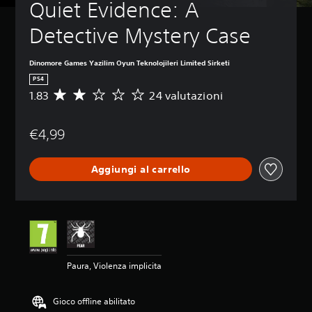
Quiet Evidence: A 
Detective Mystery Case
Dinomore Games Yazilim Oyun Teknolojileri Limited Sirketi
PS4
1.83
24 valutazioni
V
a
l
€4,99
u
t
a
Aggiungi al carrello
z
i
o
n
e
m
e
d
Paura, Violenza implicita
i
a
d
Gioco offline abilitato
i