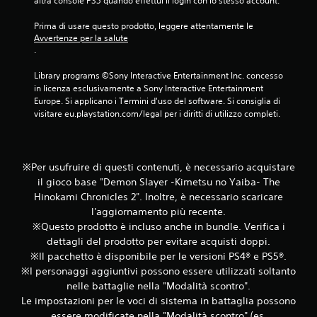
altra console PS5 quando effettui il login con lo stesso account.
t
e
i
r
)
l
Prima di usare questo prodotto, leggere attentamente le 
o
I
Avvertenze per la salute
e
l
l
.
s
l
g
i
e
i
Library programs ©Sony Interactive Entertainment Inc. concesso 
d
n
o
in licenza esclusivamente a Sony Interactive Entertainment 
i
z
c
Europe. Si applicano i Termini d'uso del software. Si consiglia di 
g
a
o
visitare eu.playstation.com/legal per i diritti di utilizzo completi.
i
e
i
o
n
f
c
c
f
o
l
※Per usufruire di questi contenuti, è necessario acquistare
e
i
u
t
il gioco base "Demon Slayer -Kimetsu no Yaiba- The
n
d
q
t
Hinokami Chronicles 2". Inoltre, è necessario scaricare
e
u
o
l'aggiornamento più recente.
d
a
g
※Questo prodotto è incluso anche in bundle. Verifica i
i
l
r
d
dettagli del prodotto per evitare acquisti doppi.
s
i
a
※Il pacchetto è disponibile per le versioni PS4® e PS5®.
i
s
l
※I personaggi aggiuntivi possono essere utilizzati soltanto
a
c
l
s
nelle battaglie nella "Modalità scontro".
a
e
i
Le impostazioni per le voci di sistema in battaglia possono
l
t
m
essere modificate nella "Modalità scontro" (es.
i