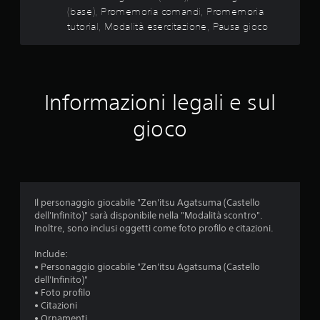
n
a
(base), Promemoria comandi, Promemoria
n
i
v
t
tutorial, Modalità esercitazione, Pausa gioco
s
i
a
p
b
t
e
r
i
c
a
i
i
z
n
f
i
Informazioni legali e sul
u
i
o
n
c
n
gioco
f
h
e
o
e
d
r
.
e
m
l
a
c
P
t
o
Il personaggio giocabile "Zen'itsu Agatsuma (Castello
o
r
n
dell'Infinito)" sarà disponibile nella "Modalità scontro".
d
o
t
Inoltre, sono inclusi oggetti come foto profilo e citazioni.
i
m
r
f
e
o
Include:
a
l
m
• Personaggio giocabile "Zen'itsu Agatsuma (Castello
c
l
o
dell'Infinito)"
i
e
r
• Foto profilo
l
r
• Citazioni
i
e
o
• Ornamenti