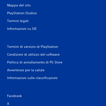
n
i
z
t
Mappa del sito
a
a
i
c
l
PlayStation Studios
d
h
u
P
Termini legali
e
r
u
s
a
o
Informazioni su SIE
i
n
i
a
t
r
a
e
i
t
l
v
Termini di servizio di PlayStation
t
'
e
i
e
d
Condizioni di utilizzo del software
v
s
e
a
p
r
Politica di annullamento di PS Store
t
e
e
a
r
i
Avvertenze per la salute
l
i
t
a
e
Informazioni sulle classificazioni
u
r
n
t
e
z
o
s
a
r
i
d
i
Facebook
s
i
a
t
g
X
l