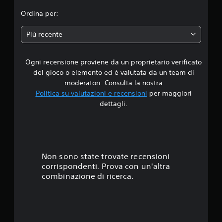
V
p
i
i
i
Ordina per:
e
n
e
r
r
c
l
a
i
o
l
o
Più recente
m
g
u
d
c
a
n
d
p
i
i
e
Ogni recensione proviene da un proprietario verificato
i
p
t
a
s
a
del gioco o elemento ed è valutata da un team di
à
l
o
t
4
moderatori. Consulta la nostra
g
t
t
u
Politica su valutazioni e recensioni
per maggiori
i
o
t
r
.
p
o
o
dettagli.
a
a
t
c
g
8
r
i
o
u
l
t
(
i
s
a
o
d
b
n
l
a
a
t
Non sono state trovate recensioni
t
i
t
s
e
s
corrispondenti. Prova con un'altra
a
e
e
.
o
combinazione di ricerca.
d
)
l
i
l
o
P
s
p
u
p
l
e
o
o
r
i