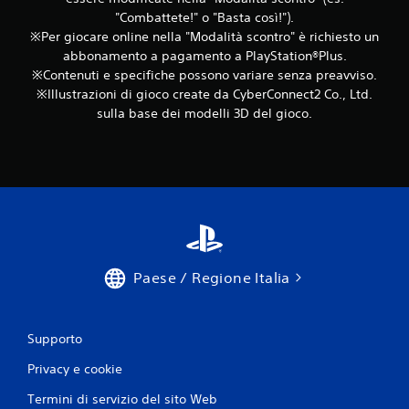
o
t
e
"Combattete!" o "Basta così!").
m
o
s
※Per giocare online nella "Modalità scontro" è richiesto un
e
a
o
abbonamento a pagamento a PlayStation®Plus.
n
d
l
t
※Contenuti e specifiche possono variare senza preavviso.
a
o
o
※Illustrazioni di gioco create da CyberConnect2 Co., Ltd.
p
t
.
sulla base dei modelli 3D del gioco.
e
t
r
i
i
P
v
s
r
o
u
o
P
o
m
u
n
e
o
i
m
i
p
o
g
i
r
Paese / Regione Italia
i
ù
o
i
i
c
m
a
a
p
t
Supporto
r
o
u
e
r
t
Privacy e cookie
s
t
o
e
a
Termini di servizio del sito Web
r
n