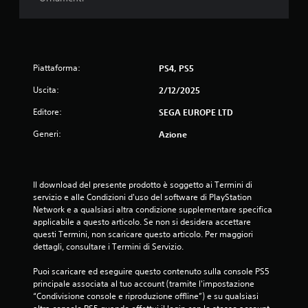
a
l
i
e
c
l
t
o
f
t
m
e
u
a
e
r
Piattaforma:
d
PS4, PS5
n
a
b
d
.
Uscita:
2/12/2025
a
i
c
Editore:
SEGA EUROPE LTD
P
k
D
u
a
i
Generi:
Azione
o
p
d
i
t
a
r
i
s
i
c
Il download del presente prodotto è soggetto ai Termini di 
v
c
o
servizio e alle Condizioni d'uso del software di PlayStation 
e
a
.
Network e a qualsiasi altra condizione supplementare specifica 
d
l
applicabile a questo articolo. Se non si desidera accettare 
e
i
questi Termini, non scaricare questo articolo. Per maggiori 
G
r
e
dettagli, consultare i Termini di Servizio.
e
i
(
i
o
b
Puoi scaricare ed eseguire questo contenuto sulla console PS5 
c
c
principale associata al tuo account (tramite l'impostazione 
a
o
a
“Condivisione console e riproduzione offline”) e su qualsiasi 
s
n
b