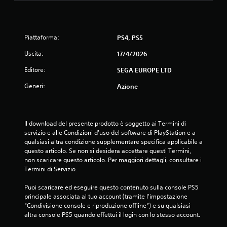
a
l
i
e
c
l
t
o
f
t
m
e
u
Piattaforma:
PS4, PS5
a
e
r
d
n
Uscita:
17/4/2026
a
b
d
.
a
Editore:
SEGA EUROPE LTD
i
c
P
Generi:
Azione
k
D
u
a
i
o
p
d
i
t
a
r
i
Il download del presente prodotto è soggetto ai Termini di 
s
i
c
servizio e alle Condizioni d'uso del software di PlayStation e a 
v
c
o
qualsiasi altra condizione supplementare specifica applicabile a 
e
a
.
questo articolo. Se non si desidera accettare questi Termini, 
d
l
non scaricare questo articolo. Per maggiori dettagli, consultare i 
e
Termini di Servizio.
i
G
r
e
e
i
Puoi scaricare ed eseguire questo contenuto sulla console PS5 
(
i
o
principale associata al tuo account (tramite l'impostazione 
b
c
c
“Condivisione console e riproduzione offline”) e su qualsiasi 
a
o
altra console PS5 quando effettui il login con lo stesso account.
a
s
n
b