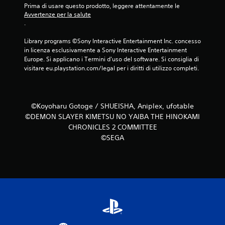
t
e
Prima di usare questo prodotto, leggere attentamente le 
i
r
)
Avvertenze per la salute
l
o
.
I
e
l
l
s
l
Library programs ©Sony Interactive Entertainment Inc. concesso 
g
i
e
in licenza esclusivamente a Sony Interactive Entertainment 
i
d
n
Europe. Si applicano i Termini d'uso del software. Si consiglia di 
o
i
visitare eu.playstation.com/legal per i diritti di utilizzo completi.
z
c
g
a
o
i
e
i
o
n
f
c
©Koyoharu Gotoge / SHUEISHA, Aniplex, ufotable
c
f
o
l
©DEMON SLAYER KIMETSU NO YAIBA THE HINOKAMI
e
i
u
CHRONICLES 2 COMMITTEE
t
n
d
©SEGA
q
t
e
u
o
d
a
g
i
l
r
d
s
i
a
i
s
l
a
c
l
s
a
e
i
l
t
m
i