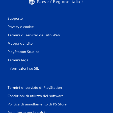
Paese / Regione Italia
o
t
e
m
o
s
e
a
o
n
d
l
Supporto
t
a
o
o
Privacy e cookie
p
t
.
e
t
Termini di servizio del sito Web
r
i
i
P
v
Mappa del sito
s
r
o
u
o
PlayStation Studios
P
o
m
u
n
Termini legali
e
o
i
m
i
p
Informazioni su SIE
o
g
i
r
i
ù
o
i
i
c
m
a
Termini di servizio di PlayStation
a
p
t
r
o
Condizioni di utilizzo del software
u
e
r
t
s
Politica di annullamento di PS Store
t
o
e
a
r
Avvertenze per la salute
n