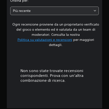
Ordina per:
V
p
i
i
a
e
n
e
r
Più recente
r
c
l
i
d
o
l
o
m
g
u
c
a
n
d
Ogni recensione proviene da un proprietario verificato
i
p
i
i
e
del gioco o elemento ed è valutata da un team di
p
t
a
s
4
moderatori. Consulta la nostra
a
à
l
o
t
Politica su valutazioni e recensioni
per maggiori
g
t
t
.
u
dettagli.
i
o
t
r
p
o
o
9
a
a
t
c
g
r
i
2
o
u
l
t
(
i
a
o
s
d
b
Non sono state trovate recensioni
n
l
a
a
corrispondenti. Prova con un'altra
t
i
t
t
s
combinazione di ricerca.
e
s
a
e
.
o
e
d
)
l
i
o
P
s
l
p
u
p
e
o
o
l
r
i