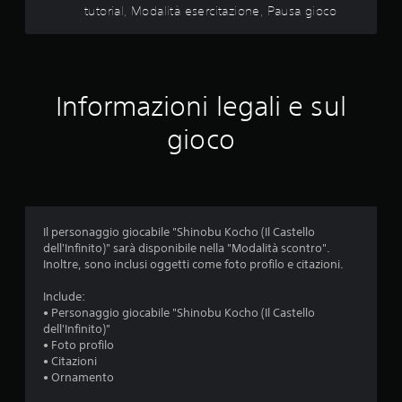
n
a
tutorial, Modalità esercitazione, Pausa gioco
n
i
v
t
s
i
a
p
b
t
e
r
i
c
a
i
Informazioni legali e sul
i
z
n
f
i
u
gioco
i
o
n
c
n
f
h
e
o
e
d
r
.
e
m
l
a
Il personaggio giocabile "Shinobu Kocho (Il Castello
c
P
t
dell'Infinito)" sarà disponibile nella "Modalità scontro".
o
o
r
Inoltre, sono inclusi oggetti come foto profilo e citazioni.
n
d
o
t
i
m
Include:
r
f
e
• Personaggio giocabile "Shinobu Kocho (Il Castello
o
a
dell'Infinito)"
l
m
c
• Foto profilo
l
o
i
• Citazioni
e
r
l
• Ornamento
r
i
e
o