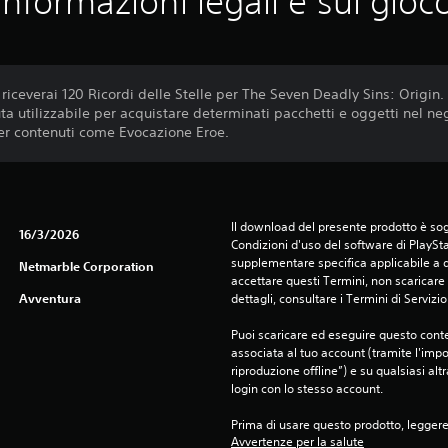
Informazioni legali e sul gioc
iceverai 120 Ricordi delle Stelle per The Seven Deadly Sins: Origin.
uta utilizzabile per acquistare determinati pacchetti e oggetti nel ne
per contenuti come Evocazione Eroe.
Il download del presente prodotto è sogg
16/3/2026
Condizioni d'uso del software di PlaySta
supplementare specifica applicabile a qu
Netmarble Corporation
accettare questi Termini, non scaricare 
Avventura
dettagli, consultare i Termini di Servizio
Puoi scaricare ed eseguire questo conte
associata al tuo account (tramite l'imp
riproduzione offline”) e su qualsiasi alt
login con lo stesso account.
Prima di usare questo prodotto, legger
Avvertenze per la salute