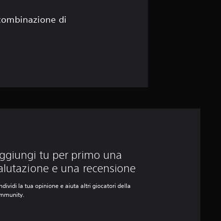
e
 combinazione di
ggiungi tu per primo una
alutazione e una recensione
dividi la tua opinione e aiuta altri giocatori della
mmunity.