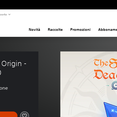
porto
Novità
Raccolte
Promozioni
Abboname
Origin - 
0
ione