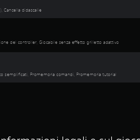
e), Cancella didascalie
one del controller, Giocabile senza effetto grilletto adattivo
itato semplificati, Promemoria comandi, Promemoria tutorial