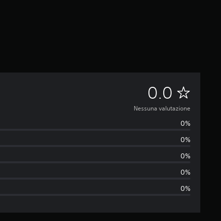
N
0.0
e
Nessuna valutazione
0%
s
0%
s
0%
u
0%
0%
n
a