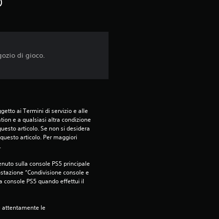
o
gozio di gioco.
etto ai Termini di servizio e alle 
tion e a qualsiasi altra condizione 
esto articolo. Se non si desidera 
questo articolo. Per maggiori 
.
nuto sulla console PS5 principale 
ostazione “Condivisione console e 
ra console PS5 quando effettui il 
e attentamente le 