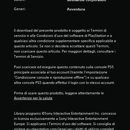
a
z
n
i
d
i
o
l
Generi:
Avventura
i
o
l
f
g
n
a
e
i
i
r
e
o
v
i
d
Il download del presente prodotto è soggetto ai Termini di 
c
o
s
b
servizio e alle Condizioni d'uso del software di PlayStation e a 
o
c
p
a
qualsiasi altra condizione supplementare specifica applicabile a 
.
a
o
c
questo articolo. Se non si desidera accettare questi Termini, 
l
s
k
non scaricare questo articolo. Per maggiori dettagli, consultare i 
i
t
a
C
Termini di Servizio.
o
a
p
a
d
a
t
Puoi scaricare ed eseguire questo contenuto sulla console PS5 
n
i
p
i
principale associata al tuo account (tramite l'impostazione 
c
t
r
c
“Condivisione console e riproduzione offline”) e su qualsiasi 
e
e
o
o
altra console PS5 quando effettui il login con lo stesso account.
s
l
m
.
t
p
l
Prima di usare questo prodotto, leggere attentamente le 
o
t
a
Avvertenze per la salute
G
.
v
d
.
i
i
i
s
o
Library programs ©Sony Interactive Entertainment Inc. concesso 
d
u
c
in licenza esclusivamente a Sony Interactive Entertainment 
a
a
a
Europe. Si applicano i Termini d'uso del software. Si consiglia di 
s
l
b
visitare eu.playstation.com/legal per i diritti di utilizzo completi.