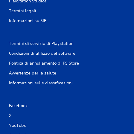
PlayStation Studios
s
t
t
e
e
o
Termini legali
n
m
a
t
p
d
Informazioni su SIE
a
o
a
t
l
t
e
i
t
i
m
Termini di servizio di PlayStation
n
i
i
u
v
t
Condizioni di utilizzo del software
n
o
e
f
)
Politica di annullamento di PS Store
P
o
.
u
r
Avvertenze per la salute
o
m
i
P
a
Informazioni sulle classificazioni
g
t
r
i
o
o
o
d
m
c
i
e
Facebook
a
f
m
r
a
X
o
e
c
s
r
i
YouTube
e
i
l
n