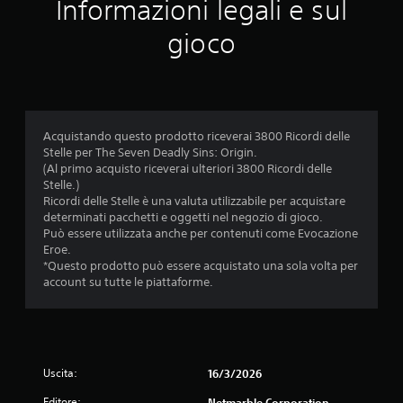
D
Informazioni legali e sul
i
a
r
o
m
v
t
m
i
gioco
i
a
a
t
b
n
p
a
r
t
p
t
a
i
e
o
z
d
s
(
i
u
e
a
o
Acquistando questo prodotto riceverai 3800 Ricordi delle
r
n
z
n
Stelle per The Seven Deadly Sins: Origin.
a
z
i
e
(Al primo acquisto riceverai ulteriori 3800 Ricordi delle
n
a
o
d
Stelle.)
t
u
n
e
Ricordi delle Stelle è una valuta utilizzabile per acquistare
e
s
i
l
determinati pacchetti e oggetti nel negozio di gioco.
l
a
c
c
Può essere utilizzata anche per contenuti come Evocazione
'
r
h
o
Eroe.
e
e
e
n
*Questo prodotto può essere acquistato una sola volta per
s
c
r
t
account su tutte le piattaforme.
p
o
i
r
e
m
c
o
r
u
h
l
i
n
i
l
e
i
e
e
n
Uscita:
c
16/3/2026
d
r
z
a
o
o
Editore:
Netmarble Corporation