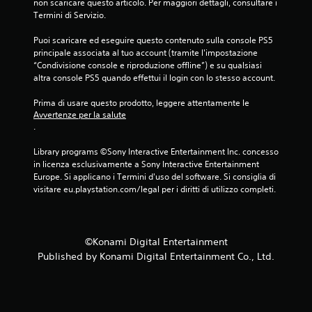
e
non scaricare questo articolo. Per maggiori dettagli, consultare i 
r
Termini di Servizio.
v
e
e
i
Puoi scaricare ed eseguire questo contenuto sulla console PS5 
t
t
principale associata al tuo account (tramite l'impostazione 
t
u
“Condivisione console e riproduzione offline”) e su qualsiasi 
a
t
altra console PS5 quando effettui il login con lo stesso account.
r
o
r
e
Prima di usare questo prodotto, leggere attentamente le 
i
g
Avvertenze per la salute
a
.
o
l
l
d
Library programs ©Sony Interactive Entertainment Inc. concesso 
a
e
in licenza esclusivamente a Sony Interactive Entertainment 
b
l
Europe. Si applicano i Termini d'uso del software. Si consiglia di 
i
l
visitare eu.playstation.com/legal per i diritti di utilizzo completi.
l
'
e
e
s
(
p
b
©Konami Digital Entertainment
e
a
Published by Konami Digital Entertainment Co., Ltd.
r
s
i
e
e
)
n
S
z