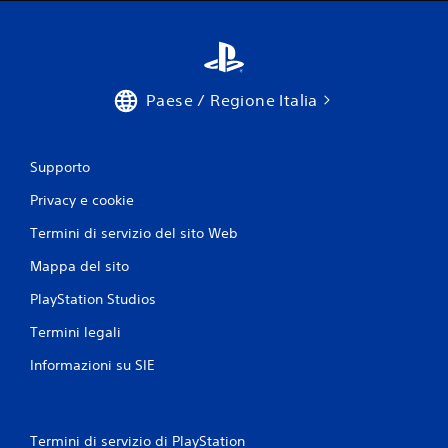
o
a
n
d
o
i
d
g
i
i
Paese / Regione Italia
s
o
p
c
o
o
n
i
Supporto
i
n
b
q
Privacy e cookie
i
u
Termini di servizio del sito Web
l
a
i
l
Mappa del sito
o
s
p
i
PlayStation Studios
z
a
i
s
Termini legali
o
i
n
m
Informazioni su SIE
i
o
p
m
e
e
r
n
Termini di servizio di PlayStation