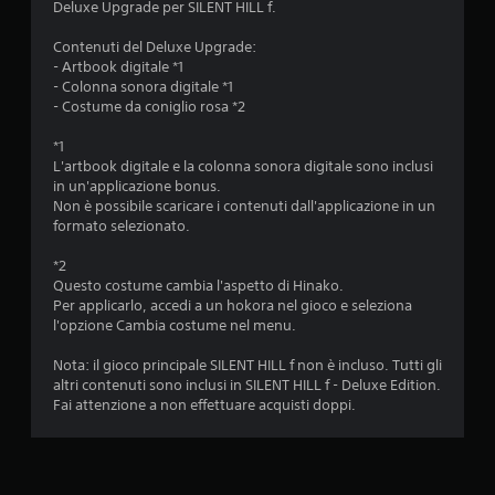
l
Deluxe Upgrade per SILENT HILL f.
n
a
q
z
Contenuti del Deluxe Upgrade:
u
i
- Artbook digitale *1
a
o
- Colonna sonora digitale *1
l
n
- Costume da coniglio rosa *2
s
e
i
d
*1
a
e
L'artbook digitale e la colonna sonora digitale sono inclusi
s
l
in un'applicazione bonus.
i
l
Non è possibile scaricare i contenuti dall'applicazione in un
m
a
formato selezionato.
o
s
m
e
*2
e
n
Questo costume cambia l'aspetto di Hinako.
n
s
Per applicarlo, accedi a un hokora nel gioco e seleziona
t
i
l'opzione Cambia costume nel menu.
o
b
.
i
Nota: il gioco principale SILENT HILL f non è incluso. Tutti gli
l
altri contenuti sono inclusi in SILENT HILL f - Deluxe Edition.
i
P
Fai attenzione a non effettuare acquisti doppi.
t
r
à
o
d
m
e
e