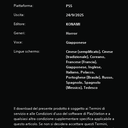
l
m
Piattaforma:
PS5
l
o
e
Uscita:
24/9/2025
l
r
e
i
Editore:
KONAMI
v
a
e
Generi:
Horror
t
t
u
t
Voce:
Giapponese
t
e
o
Lingue schermo:
Cinese (semplificato), Cinese
.
r
(tradizionale), Coreano,
Francese (Francia),
i
I
Giapponese, Inglese,
a
n
Italiano, Polacco,
l
v
Portoghese (Brasile), Russo,
P
Spagnolo, Spagnolo
e
u
(Messico), Tedesco
r
o
s
i
i
r
o
i
Il download del presente prodotto è soggetto ai Termini di 
n
v
servizio e alle Condizioni d'uso del software di PlayStation e a 
e
e
qualsiasi altra condizione supplementare specifica applicabile a 
d
l
questo articolo. Se non si desidera accettare questi Termini, 
e