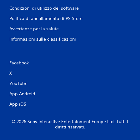
i
t
n
o
Condizioni di utilizzo del software
v
.
e
Politica di annullamento di PS Store
r
P
t
Avvertenze per la salute
a
i
u
Informazioni sulle classificazioni
r
s
e
l
a
e
g
l
Facebook
i
e
o
X
v
c
e
o
YouTube
t
t
P
App Android
e
u
.
o
App iOS
i
m
G
e
© 2026 Sony Interactive Entertainment Europe Ltd. Tutti i
i
t
diritti riservati.
o
t
c
e