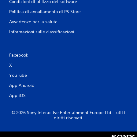
Condizioni di utilizzo del software
m
i
r
e
m
i
Politica di annullamento di PS Store
r
o
s
e
m
u
Avvertenze per la salute
i
e
o
t
n
n
Informazioni sulle classificazioni
a
t
i
s
o
p
t
d
i
i
u
ù
Facebook
r
r
i
a
a
m
X
p
n
p
i
t
o
YouTube
d
e
r
a
l
App Android
t
m
'
a
App iOS
e
e
n
n
s
t
t
p
i
e
e
© 2026 Sony Interactive Entertainment Europe Ltd. Tutti i
d
diritti riservati.
o
r
u
e
i
r
n
e
a
t
n
n