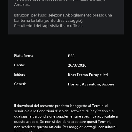
a
u
e
Amakura.
d
l
s
i
t
e
Istruzioni per l'uso: seleziona Abbigliamento presso una
g
a
Lanterna farfalla (punto di salvataggio).
n
i
r
Per ulteriori dettagli visita il sito ufficiale.
z
o
e
c
a
p
o
p
i
i
r
ù
n
e
f
q
Piattaforma:
a
PS5
s
u
c
s
a
Uscita:
26/3/2026
i
i
l
l
o
Editore:
s
Koei Tecmo Europe Ltd
i
n
i
d
Generi:
Horror, Avventura, Azione
a
i
a
s
r
l
i
a
e
m
p
g
Il download del presente prodotto è soggetto ai Termini di 
o
g
i
servizio e alle Condizioni d'uso del software di PlayStation e a 
m
e
d
qualsiasi altra condizione supplementare specifica applicabile a 
e
r
e
questo articolo. Se non si desidera accettare questi Termini, 
n
e
d
non scaricare questo articolo. Per maggiori dettagli, consultare i 
t
.