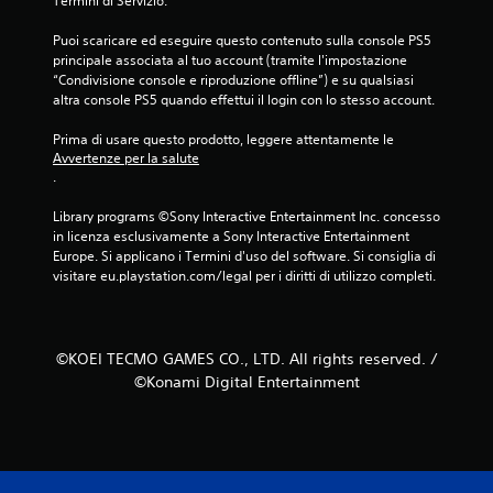
Termini di Servizio.
e
o
.
i
Puoi scaricare ed eseguire questo contenuto sulla console PS5 
D
t
principale associata al tuo account (tramite l'impostazione 
i
a
P
“Condivisione console e riproduzione offline”) e su qualsiasi 
d
s
a
altra console PS5 quando effettui il login con lo stesso account.
a
t
u
s
i
Prima di usare questo prodotto, leggere attentamente le 
s
c
Avvertenze per la salute
P
a
a
.
u
g
l
o
i
Library programs ©Sony Interactive Entertainment Inc. concesso 
i
i
o
in licenza esclusivamente a Sony Interactive Entertainment 
g
e
c
Europe. Si applicano i Termini d'uso del software. Si consiglia di 
i
(
o
visitare eu.playstation.com/legal per i diritti di utilizzo completi.
o
b
c
P
a
a
u
s
r
o
e
©KOEI TECMO GAMES CO., LTD. All rights reserved. /
e
i
)
e
m
©Konami Digital Entertainment
s
e
I
p
t
l
o
t
g
s
e
i
t
r
o