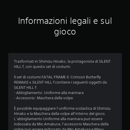
n
o
t
e
c
r
i
i
a
n
r
t
r
Informazioni legali e sul
o
e
u
a
a
l
t
t
gioco
t
e
o
t
e
l
r
e
.
e
i
r
v
a
e
e
l
p
t
d
i
Trasformati in Shimizu Hinako, la protagonista di SILENT
t
e
ù
HILL f, con questo set di costumi.
e
l
g
.
l
r
Il set di costumi FATAL FRAME II: Crimson Butterfly
'
a
REMAKE x SILENT HILL f contiene i seguenti oggetti da
e
n
G
SILENT HILL f:
s
d
i
- Abbigliamento: Uniforme alla marinara
p
e
- Accessorio: Maschera della volpe
o
e
p
c
r
e
È possibile equipaggiare l’uniforme scolastica di Shimizu
i
a
r
Hinako e la Maschera della volpe all’interno del gioco.
e
b
r
L’abbigliamento Uniforme alla marinara può essere
n
i
i
indossata da Mio Amakura; l’accessorio Maschera della
z
l
s
volpe può essere indossato da Mio Amakura e Mayu