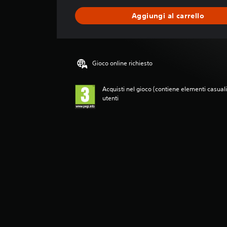
u
n
Aggiungi al carrello
a
v
a
l
u
Gioco online richiesto
t
a
z
Acquisti nel gioco (contiene elementi casuali)
i
utenti
o
n
e