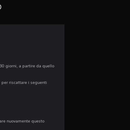
o
0 giorni, a partire da quello
per riscattare i seguenti
istare nuovamente questo