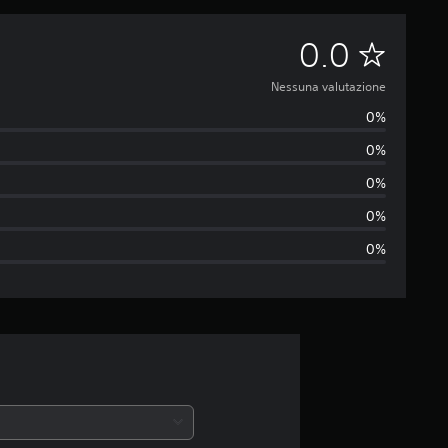
N
0.0
e
Nessuna valutazione
0%
s
0%
s
0%
u
0%
0%
n
a
v
a
l