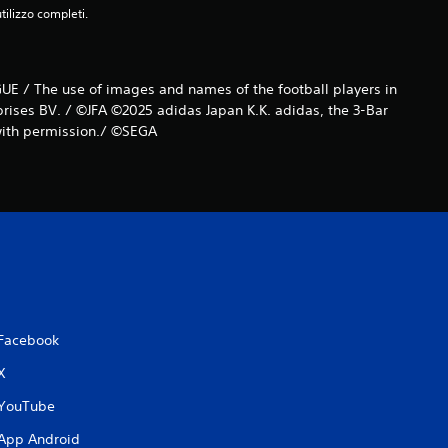
utilizzo completi.
UE / The use of images and names of the football players in
prises BV. / ©JFA ©2025 adidas Japan K.K. adidas, the 3-Bar
 with permission./ ©SEGA
Facebook
X
YouTube
App Android