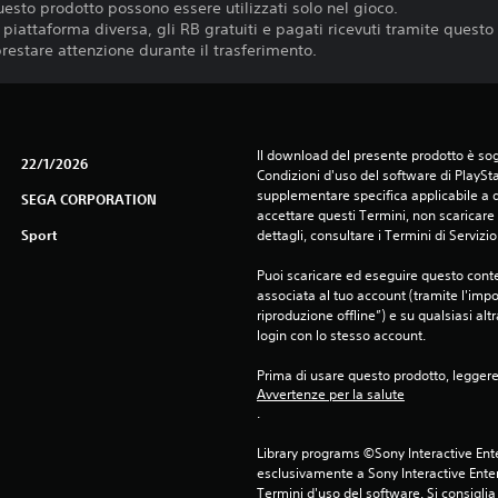
questo prodotto possono essere utilizzati solo nel gioco.
a piattaforma diversa, gli RB gratuiti e pagati ricevuti tramite ques
 prestare attenzione durante il trasferimento.
Il download del presente prodotto è sogg
22/1/2026
Condizioni d'uso del software di PlaySta
supplementare specifica applicabile a qu
SEGA CORPORATION
accettare questi Termini, non scaricare 
Sport
dettagli, consultare i Termini di Servizio
Puoi scaricare ed eseguire questo conte
associata al tuo account (tramite l'imp
riproduzione offline”) e su qualsiasi alt
login con lo stesso account.
Prima di usare questo prodotto, legger
Avvertenze per la salute
.
Library programs ©Sony Interactive Ente
esclusivamente a Sony Interactive Enter
Termini d'uso del software. Si consiglia d