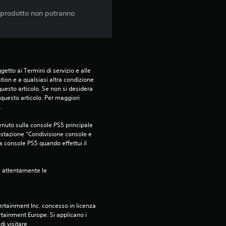
to prodotto non potranno
etto ai Termini di servizio e alle 
tion e a qualsiasi altra condizione 
esto articolo. Se non si desidera 
questo articolo. Per maggiori 
.
nuto sulla console PS5 principale 
ostazione “Condivisione console e 
ra console PS5 quando effettui il 
e attentamente le 
rtainment Inc. concesso in licenza 
tainment Europe. Si applicano i 
i visitare 