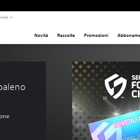
porto
Novità
Raccolte
Promozioni
Abboname
aleno 
ione