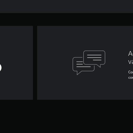
A
v
Con
co