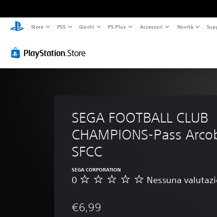
Store
PS5
Giochi
PS Plus
Accessori
Novità
Sup
SEGA FOOTBALL CLUB 
CHAMPIONS-Pass Arcob
SFCC
SEGA CORPORATION
0
Nessuna valutaz
N
e
s
€6,99
s