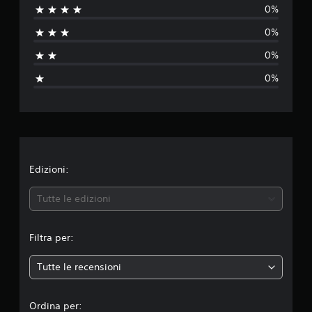
0%
s
0%
u
0%
n
0%
a
v
a
l
Edizioni:
u
Tutte le edizioni
t
Filtra per:
a
Tutte le recensioni
z
i
Ordina per: