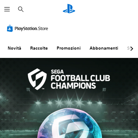
C
e
r
c
a
Novità
Raccolte
Promozioni
Abbonamenti
Sfogl