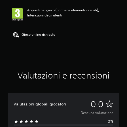
l
u
Acquisti nel gioco (contiene elementi casuali),
t
Interazioni degli utenti
a
z
i
o
Gioco online richiesto
n
e
Valutazioni e recensioni
N
0.0
Valutazioni globali giocatori
e
Nessuna valutazione
0%
s