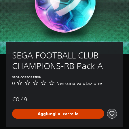
SEGA FOOTBALL CLUB 
CHAMPIONS-RB Pack A
SEGA CORPORATION
0
Nessuna valutazione
N
e
s
€0,49
s
u
n
Aggiungi al carrello
a
v
a